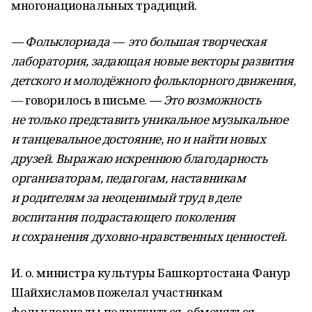
многонациональных традиций.
— Фольклориада — это большая творческая
лаборатория, задающая новые векторы развития
детского и молодёжного фольклорного движения,
— говорилось в письме.
—
Это возможность
не только представить уникальное музыкальное
и танцевальное достояние, но и найти новых
друзей. Выражаю искреннюю благодарность
организаторам, педагогам, наставникам
и родителям за неоценимый труд в деле
воспитания подрастающего поколения
и сохранения духовно-нравственных ценностей.
И. о. министра культуры Башкортостана Фанур
Шайхисламов пожелал участникам
фольклориады подружиться, обменяться