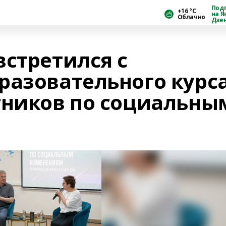
Под
+16 °С
на Я
Облачно
Дзе
встретился с
разовательного курс
тников по социальны