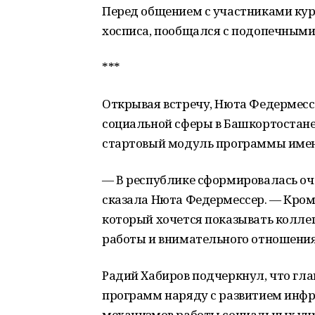
Перед общением с участниками кур
хосписа, пообщался с подопечными
***
Открывая встречу, Нюта Федермесс
социальной сферы в Башкортостане
стартовый модуль программы имен
— В республике сформировалась о
сказала Нюта Федермессер. — Кроме
который хочется показывать колле
работы и внимательного отношения
Радий Хабиров подчеркнул, что гл
программ наряду с развитием инфр
механизмов работы социальных уч