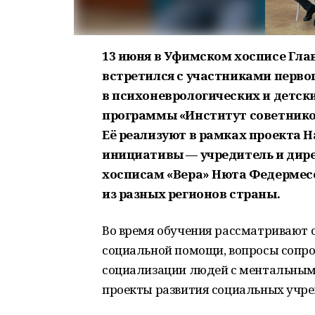
13 июня в Уфимском хосписе Гла
встретился с участниками перво
в психоневрологических и детск
программы «Институт советнико
Её реализуют в рамках проекта Н
инициативы — учредитель и дир
хосписам «Вера» Нюта Федермес
из разных регионов страны.
Во время обучения рассматривают 
социальной помощи, вопросы сопро
социализации людей с ментальным
проекты развития социальных учр