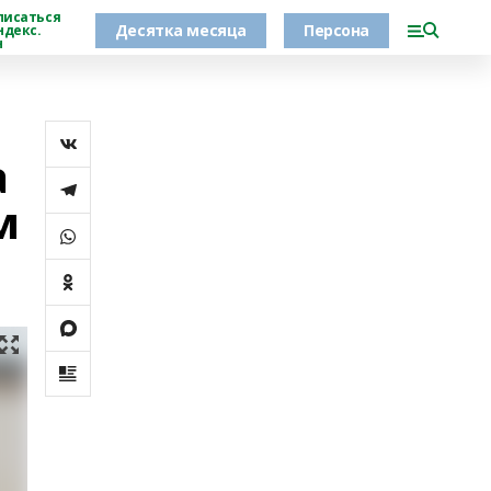
писаться
Десятка месяца
Персона
ндекс.
н
а
м