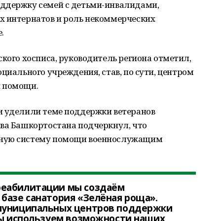
оддержку семей с детьми-инвалидами,
х интернатов и роль некоммерческих
.
ского хосписа, руководитель региона отметил,
оциального учреждения, став, по сути, центром
й помощи.
и уделили теме поддержки ветеранов
ава Башкортостана подчеркнул, что
сную систему помощи военнослужащим
реабилитации мы создаём
базе санатория «Зелёная роща».
 муниципальных центров поддержки
мы используем возможности наших