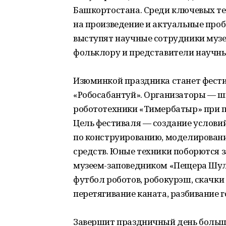
Башкортостана. Среди ключевых те
на произведение и актуальные про
выступят научные сотрудники муз
фольклору и представители научны
Изюминкой праздника станет фести
«Робосабантуй». Организаторы — ш
робототехники «Тимербатыр» при п
Цель фестиваля — создание услови
по конструированию, моделирован
средств. Юные техники поборются з
музеем-заповедником «Пещера Шуль
футбол роботов, робокурэш, скачки
перетягивание каната, разбивание г
Завершит праздничный день большо