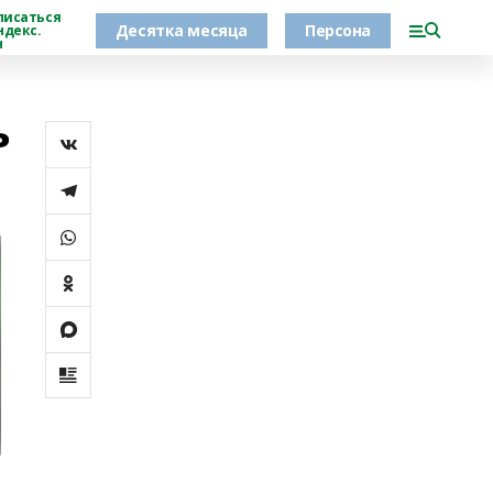
писаться
Десятка месяца
Персона
ндекс.
н
ь