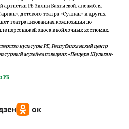
й артистки РБ Зилии Бахтиевой, ансамбля
Тарпан», детского театра «Сулпан» и других
анет театрализованная композиция по
иле персонажей эпоса в войлочных костюмах.
ерство культуры РБ, Республиканский центр
ультурный музей-заповедник «Пещера Шульган-
ы РБ