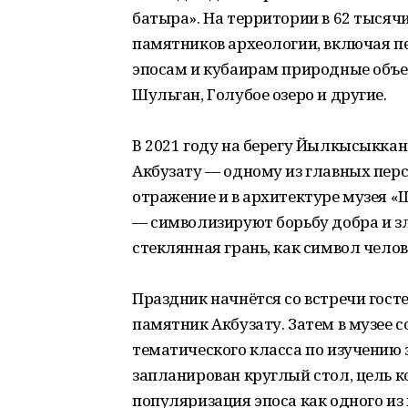
батыра». На территории в 62 тыся
памятников археологии, включая п
эпосам и кубаирам природные объе
Шульган, Голубое озеро и другие.
В 2021 году на берегу Йылкысыкка
Акбузату — одному из главных пер
отражение и в архитектуре музея 
— символизируют борьбу добра и з
стеклянная грань, как символ чело
Праздник начнётся со встречи гост
памятник Акбузату. Затем в музее 
тематического класса по изучению 
запланирован круглый стол, цель к
популяризация эпоса как одного и