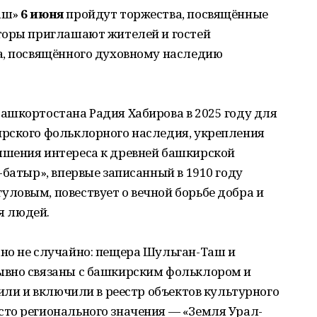
аш»
6 июня
пройдут торжества, посвящённые
торы приглашают жителей и гостей
а, посвящённого духовному наследию
ашкортостана Радия Хабирова в 2025 году для
рского фольклорного наследия, укрепления
ышения интереса к древней башкирской
-батыр», впервые записанный в 1910 году
ловым, повествует о вечной борьбе добра и
ья людей.
но не случайно: пещера Шульган-Таш и
ывно связаны с башкирским фольклором и
вили и включили в реестр объектов культурного
то регионального значения — «Земля Урал-