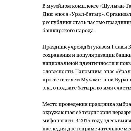
В музейном комплексе «Шульган-Т
Дню эпоса «Урал-батыр». Организа
республики стать частью праздник
башкирского народа.
Праздник учреждён указом Главы Б
сохранения и популяризации башки
национальной идентичности и пов
словесности. Напомним, эпос «Урал
просветителем Мухаметшой Бурангу
зла, о подвиге батыра во имя счаст
Место проведения праздника выбра
окружающая её территория неразр
мифологией. В 2015 году здесь выя
наследия достопримечательное мес