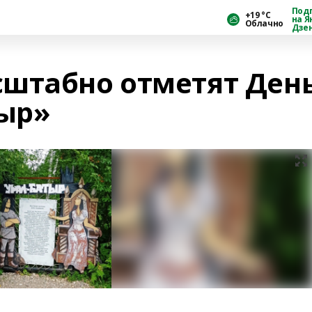
Под
+19 °С
на Я
Облачно
Дзе
штабно отметят Ден
тыр»