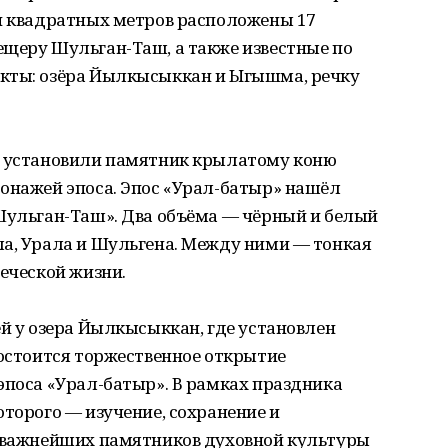
чи квадратных метров расположены 17
ещеру Шульган-Таш, а также известные по
кты: озёра Йылкысыккан и Ыгышма, речку
н установили памятник крылатому коню
сонажей эпоса. Эпос «Урал-батыр» нашёл
«Шульган-Таш». Два объёма — чёрный и белый
ла, Урала и Шульгена. Между ними — тонкая
веческой жизни.
ей у озера Йылкысыккан, где установлен
состоится торжественное открытие
эпоса «Урал-батыр». В рамках праздника
оторого — изучение, сохранение и
з важнейших памятников духовной культуры