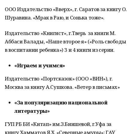
ООО Издательство «Вверх», г. Саратов за книгу О.
Шуравина. «Мрак в Раю, и Сонька тоже».
Издательство «Книгист», г.Тверь за книги М.
Аббаси Валады, «Наше второе я» («Роль свободы
в воспитании ребенка») 3 и 4 книги из серии.
«Играем и учимся»
Издательство «Портсказок» (ООО «ВИН»), г.
Москва за книгу А.Сушкова. «Ветер в письмах»
«За популяризацию национальной
литературы»
ГУП РБ БИ «Китап» им.З.Биишевой, г.Уфа за
книгу Хамматов Я.Х. «Северные амуры»; ГАУ