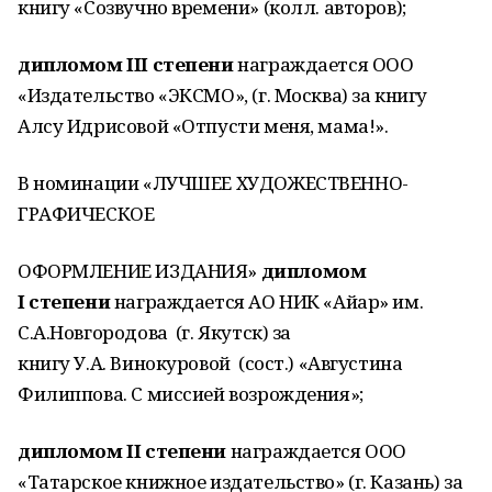
книгу «Созвучно времени» (колл. авторов);
дипломом III степени
награждается ООО
«Издательство «ЭКСМО», (г. Москва) за книгу
Алсу Идрисовой «Отпусти меня, мама!».
В номинации «ЛУЧШЕЕ ХУДОЖЕСТВЕННО-
ГРАФИЧЕСКОЕ
ОФОРМЛЕНИЕ ИЗДАНИЯ»
дипломом
I степени
награждается ​АО НИК «Айар» им.
С.А.Новгородова (г. Якутск) за
книгу У.А. Винокуровой (сост.) «Августина
Филиппова. С миссией возрождения»;
дипломом II степени
награждается ООО
«Татарское книжное издательство» (г. Казань) за