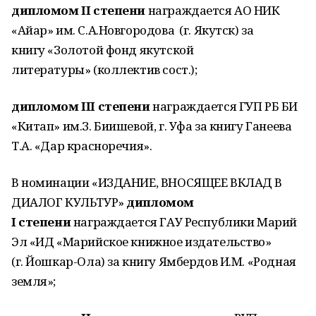
дипломом II степени
награждается АО НИК
«Айар» им. С.А.Новгородова (г. Якутск) за
книгу «Золотой фонд якутской
литературы» (коллектив сост.);
дипломом III степени
награждается ГУП РБ БИ
«Китап» им.З. Биишевой, г. Уфа за книгу Ганеева
Т.А. «Дар красноречия».
В номинации «ИЗДАНИЕ, ВНОСЯЩЕЕ ВКЛАД В
ДИАЛОГ КУЛЬТУР»
дипломом
I степени
награждается ГАУ Республики Марий
Эл «ИД «Марийское книжное издательство»
(г. Йошкар-Ола) за книгу Ямбердов И.М. «Родная
земля»;