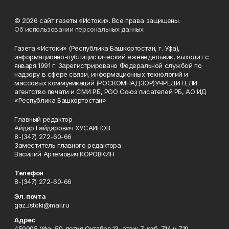
© 2026 сайт газеты «Истоки». Все права защищены.
Об использовании персональных данных
Газета «Истоки» (Республика Башкортостан, г. Уфа),
информационно-публицистический еженедельник, выходит с
января 1991 г. Зарегистрировано Федеральной службой по
надзору в сфере связи, информационных технологий и
массовых коммуникаций (РОСКОМНАДЗОР)УЧРЕДИТЕЛИ:
агентство печати и СМИ РБ, РОО Союз писателей РБ, АО ИД
«Республика Башкортостан»
Главный редактор
Айдар Гайдарович ХУСАИНОВ
8-(347) 272-60-66
Заместитель главного редактора
Василий Артемович КОРОВКИН
Телефон
8-(347) 272-60-66
Эл. почта
gaz_istoki@mail.ru
Адрес
450005 Уфа, 50-летия Октября 13, этаж 7, каб. 714 и 719