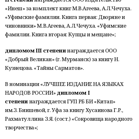
«Инеш» за комплект книг М.В.Агеева, А.Л.Чечуха.
«Уфимские фамилии. Книга первая: Дворяне и
чиновники» М.В.Агеева, А.Л.Чечуха. «Уфимские
фамилии. Книга вторая: Купцы и мещане»;
дипломом III
степени
награждается ООО
«Добрый Великан» (г. Мурманск) за книгу Н.
Кузнецова. «Тайны Сарматов».
В номинации «ЛУЧШЕЕ ИЗДАНИЕ НА ЯЗЫКАХ
НАРОДОВ РОССИИ»
дипломом I
степени
награждается ГУП РБ БИ «Китап»
им.З. Биишевой, г. Уфа за книгу Хусаинова Г.Р.,
Рахматуллина З.Я. (сост.) «Сокровища народного
творчества»;