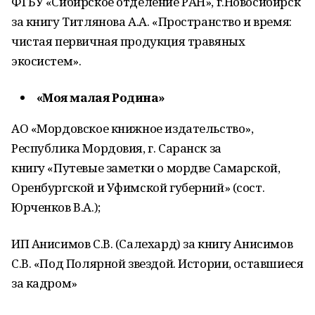
ФГБУ «Сибирское отделение РАН», г.Новосибирск
за книгу Титлянова А.А. «Пространство и время:
чистая первичная продукция травяных
экосистем».
«Моя малая Родина»
АО «Мордовское книжное издательство»,
Республика Мордовия, г. Саранск за
книгу «Путевые заметки о мордве Самарской,
Оренбургской и Уфимской губерний» (сост.
Юрченков В.А.);
ИП Анисимов С.В. (Салехард) за книгу Анисимов
С.В. «Под Полярной звездой. Истории, оставшиеся
за кадром»