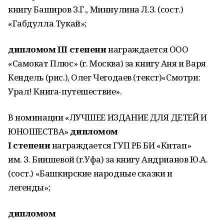
книгу Баширов З.Г., Миннулина Л.З. (сост.)
«Габдулла Тукай»;
дипломом III степени
награждается ООО
«Самокат Плюс» (г. Москва) за книгу Аня и Варя
Кендель (рис.), Олег Чегодаев (текст)«Смотри:
Урал! Книга-путешествие».
В номинации «ЛУЧШЕЕ ИЗДАНИЕ ДЛЯ ДЕТЕЙ И
ЮНОШЕСТВА»
дипломом
I степени
награждается ГУП РБ БИ «Китап»
им. З. Биишевой (г.Уфа) за книгу Андрианов Ю.А.
(сост.) «Башкирские народные сказки и
легенды»;
дипломом