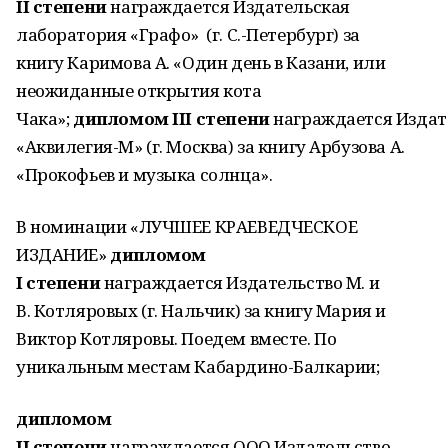
II
степени
награждается Издательская
лаборатория «Графо» (г. С.-Петербург) за
книгу Каримова А. «Один день в Казани, или
неожиданные открытия кота
Чака»;
дипломом III степени
награждается Издат
«Аквилегия-М» (г. Москва) за книгу Арбузова А.
«Прокофьев и музыка солнца».
В номинации «ЛУЧШЕЕ КРАЕВЕДЧЕСКОЕ
ИЗДАНИЕ»
дипломом
I
степени
награждается Издательство М. и
В. Котляровых (г. Нальчик) за книгу Мария и
Виктор Котляровы. Поедем вместе. По
уникальным местам Кабардино-Балкарии;
дипломом
II степени
награждается ООО Издательство