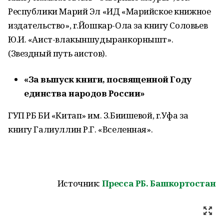
Республики Марий Эл «ИД «Марийское книжное
издательство», г.Йошкар-Ола за книгу Соловьев
Ю.И. «Аист-влакыншудыранкорнышт».
(Звездный путь аистов).
«За выпуск книги, посвященной Году
единства народов России»
ГУП РБ БИ «Китап» им. З.Биишевой, г.Уфа за
книгу Галиуллин Р.Г. «Вселенная».
Источник:
Пресса РБ. Башкортостан