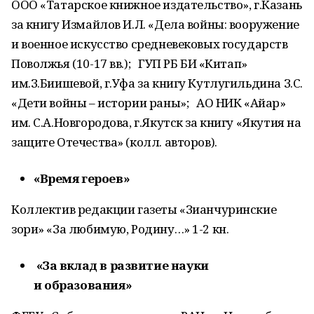
ООО «Татарское книжное издательство», г.Казань
за книгу Измайлов И.Л. «Дела войны: вооружение
и военное искусство средневековых государств
Поволжья (10-17 вв.); ГУП РБ БИ «Китап»
им.З.Биишевой, г.Уфа за книгу Кутлугильдина З.С.
«Дети войны – истории раны»; АО НИК «Айар»
им. С.А.Новгородова, г.Якутск за книгу «Якутия на
защите Отечества» (колл. авторов).
«Время героев»
Коллектив редакции газеты «Зианчуринские
зори» «За любимую, Родину…» 1-2 кн.
«За вклад в развитие науки
и образования»