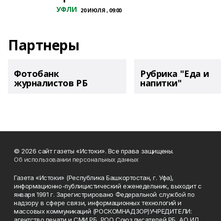
УФЛИ
20 ИЮЛЯ , 09:00
Партнеры
Фотобанк
Рубрика "Еда и
журналистов РБ
напитки"
© 2026 сайт газеты «Истоки». Все права защищены.
Об использовании персональных данных
Газета «Истоки» (Республика Башкортостан, г. Уфа),
информационно-публицистический еженедельник, выходит с
января 1991 г. Зарегистрировано Федеральной службой по
надзору в сфере связи, информационных технологий и
массовых коммуникаций (РОСКОМНАДЗОР)УЧРЕДИТЕЛИ:
агентство печати и СМИ РБ, РОО Союз писателей РБ, АО ИД