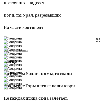
постоянно – надоест.
Вот и, ты, Урал, разрезавший
На части континент!
Фото:
Галарина
Айгир
На Южном Урале то ямы, то скалы
Уральские Горы пленят наши взоры.
Не каждая птица сюда залетает,