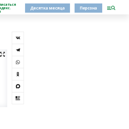
писаться
Десятка месяца
Персона
ндекс.
н