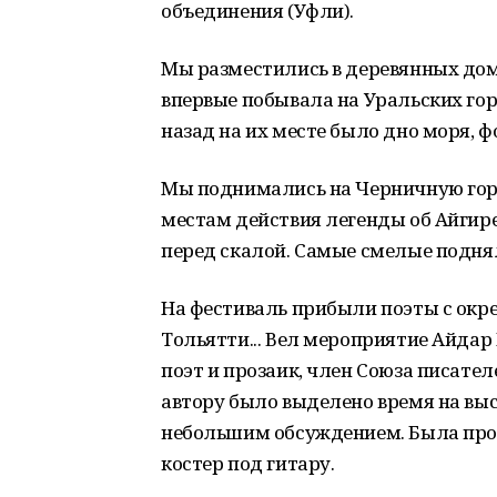
объединения (Уфли).
Мы разместились в деревянных доми
впервые побывала на Уральских гор
назад на их месте было дно моря, 
Мы поднимались на Черничную гору
местам действия легенды об Айгире
перед скалой. Самые смелые подня
На фестиваль прибыли поэты с окре
Тольятти... Вел мероприятие Айдар
поэт и прозаик, член Союза писате
автору было выделено время на вы
небольшим обсуждением. Была пров
костер под гитару.