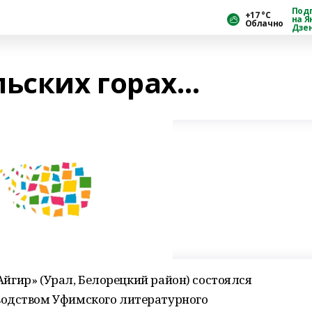
Под
+17 °С
на Я
Облачно
Дзе
льских горах…
«Айгир» (Урал, Белорецкий район) состоялся
водством Уфимского литературного