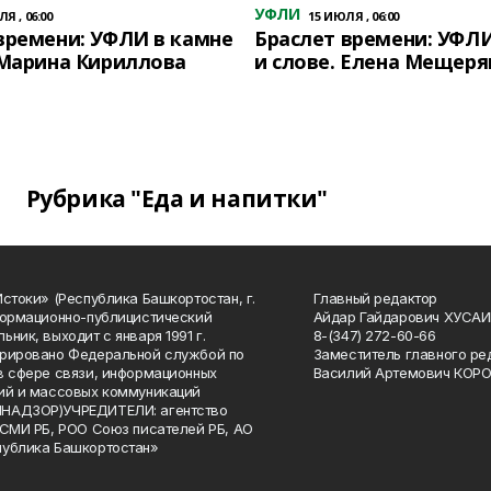
УФЛИ
Я , 06:00
15 ИЮЛЯ , 06:00
времени: УФЛИ в камне
Браслет времени: УФЛИ
 Марина Кириллова
и слове. Елена Мещеря
Рубрика "Еда и напитки"
Истоки» (Республика Башкортостан, г.
Главный редактор
формационно-публицистический
Айдар Гайдарович ХУСА
ьник, выходит с января 1991 г.
8-(347) 272-60-66
рировано Федеральной службой по
Заместитель главного ре
в сфере связи, информационных
Василий Артемович КОР
ий и массовых коммуникаций
НАДЗОР)УЧРЕДИТЕЛИ: агентство
 СМИ РБ, РОО Союз писателей РБ, АО
публика Башкортостан»