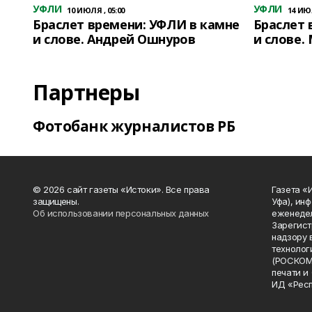
УФЛИ
УФЛИ
10 ИЮЛЯ , 05:00
14 ИЮЛ
Браслет времени: УФЛИ в камне
Браслет 
и слове. Андрей Ошнуров
и слове.
Партнеры
Фотобанк журналистов РБ
© 2026 сайт газеты «Истоки». Все права
Газета «
защищены.
Уфа), ин
Об использовании персональных данных
еженедел
Зарегист
надзору 
технолог
(РОСКОМ
печати и
ИД «Рес