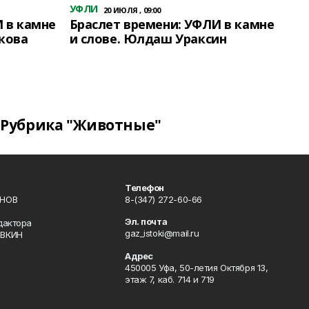
УФЛИ
20 ИЮЛЯ , 09:00
 в камне
Браслет времени: УФЛИ в камне
кова
и слове. Юлдаш Ураксин
Рубрика "Животные"
Телефон
ИНОВ
8-(347) 272-60-66
Эл. почта
дактора
gaz_istoki@mail.ru
ОВКИН
Адрес
450005 Уфа, 50-летия Октября 13,
этаж 7, каб. 714 и 719