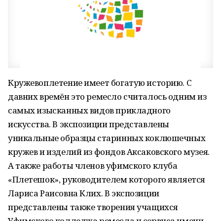
Кружевоплетение имеет богатую историю. С
давних времён это ремесло считалось одним из
самых изысканных видов прикладного
искусства. В экспозиции представлены
уникальные образцы старинных коклюшечных
кружев и изделий из фондов Аксаковского музея.
А также работы членов уфимского клуба
«Плетешок», руководителем которого является
Лариса Раисовна Клих. В экспозиции
представлены также творения учащихся
Уфимского колледжа ремесла и сервиса имени