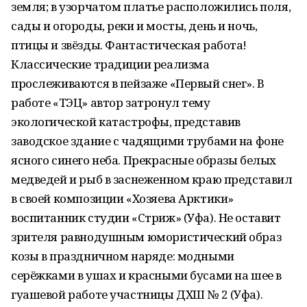
земля; в узорчатом платье расположились поля,
сады и огороды, реки и мосты, день и ночь,
птицы и звёзды. Фантастическая работа!
Классические традиции реализма
прослеживаются в пейзаже «Первый снег». В
работе «ТЭЦ» автор затронул тему
экологической катастрофы, представив
заводское здание с чадящими трубами на фоне
ясного синего неба. Прекрасные образы белых
медведей и рыб в заснеженном краю представил
в своей композиции «Хозяева Арктики»
воспитанник студии «Стриж» (Уфа). Не оставит
зрителя равнодушным юмористический образ
козы в праздничном наряде: модными
серёжками в ушах и красными бусами на шее в
гуашевой работе участницы ДХШ № 2 (Уфа).