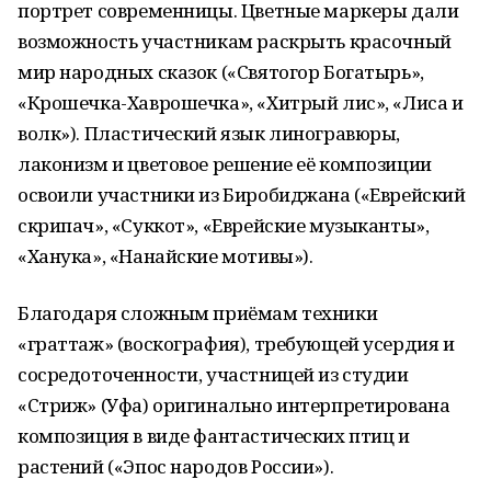
портрет современницы. Цветные маркеры дали
возможность участникам раскрыть красочный
мир народных сказок («Святогор Богатырь»,
«Крошечка-Хаврошечка», «Хитрый лис», «Лиса и
волк»). Пластический язык линогравюры,
лаконизм и цветовое решение её композиции
освоили участники из Биробиджана («Еврейский
скрипач», «Суккот», «Еврейские музыканты»,
«Ханука», «Нанайские мотивы»).
Благодаря сложным приёмам техники
«граттаж» (воскография), требующей усердия и
сосредоточенности, участницей из студии
«Стриж» (Уфа) оригинально интерпретирована
композиция в виде фантастических птиц и
растений («Эпос народов России»).