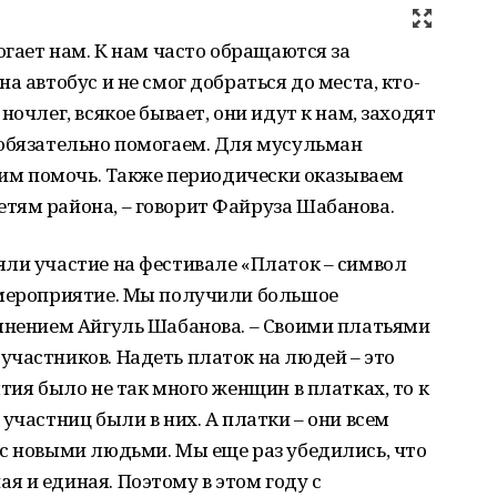
огает нам. К нам часто обращаются за
а автобус и не смог добраться до места, кто-
ночлег, всякое бывает, они идут к нам, заходят
 обязательно помогаем. Для мусульман
ы им помочь. Также периодически оказываем
тям района, – говорит Файруза Шабанова.
ли участие на фестивале «Платок – символ
 мероприятие. Мы получили большое
 мнением Айгуль Шабанова. – Своими платьями
частников. Надеть платок на людей – это
тия было не так много женщин в платках, то к
участниц были в них. А платки – они всем
с новыми людьми. Мы еще раз убедились, что
 и единая. Поэтому в этом году с