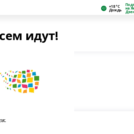
Под
+18 °С
на Я
Дождь
Дзе
всем идут!
ок.