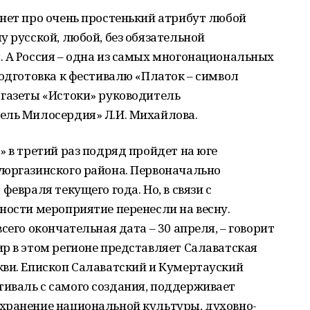
нет про очень простенький атрибут любой
у русской, любой, без обязательной
. А Россия – одна из самых многонациональных
подготовка к фестивалю «Платок – символ
 газеты «Истоки» руководитель
ель Милосердия» Л.И. Михайлова.
» в третий раз подряд пройдет на юге
уюргазинского района. Первоначально
февраля текущего года. Но, в связи с
ности мероприятие перенесли на весну.
сего окончательная дата – 30 апреля, – говорит
р в этом регионе представляет Салаватская
кви. Епископ Салаватский и Кумертауский
иваль с самого создания, поддерживает
хранение национальной культуры, духовно-