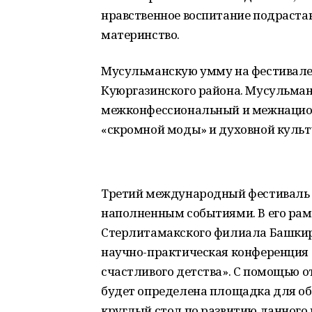
нравственное воспитание подраста
материнство.
Мусульманскую умму на фестивале
Куюргазинского района. Мусульма
межконфессиональный и межнацион
«скромной моды» и духовной культ
Третий международный фестиваль 
наполненным событиями. В его рам
Стерлитамакского филиала Башкирс
научно-практическая конференция 
счастливого детства». С помощью о
будет определена площадка для о
круглый стол по развитию данного