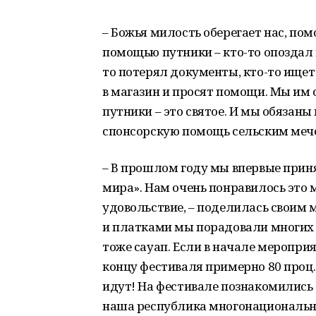
– Божья милость оберегает нас, пом
помощью путники – кто-то опоздал н
то потерял документы, кто-то ищет 
в магазин и просят помощи. Мы им
путники – это святое. И мы обязан
спонсорскую помощь сельским мече
– В прошлом году мы впервые приня
мира». Нам очень понравилось это
удовольствие, – поделилась своим
и платками мы порадовали многих у
тоже сауап. Если в начале мероприя
концу фестиваля примерно 80 проц. 
идут! На фестивале познакомились 
наша республика многонациональная