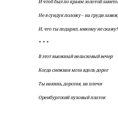
И чтоб был по краям золотой завито
Не в сундук положу
–
на груди завяж
И, что ты подарил, никому не скажу!
* * *
В этот вьюжный неласковый вечер
Когда снежная мгла вдоль дорог
Ты накинь, дорогая, на плечи
Оренбургский пуховый платок