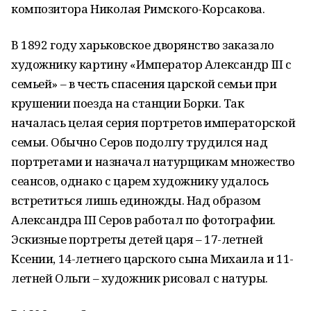
композитора Николая Римского-Корсакова.
В 1892 году харьковское дворянство заказало
художнику картину «Император Александр III с
семьей» – в честь спасения царской семьи при
крушении поезда на станции Борки. Так
началась целая серия портретов императорской
семьи. Обычно Серов подолгу трудился над
портретами и назначал натурщикам множество
сеансов, однако с царем художнику удалось
встретиться лишь единожды. Над образом
Александра III Серов работал по фотографии.
Эскизные портреты детей царя – 17-летней
Ксении, 14-летнего царского сына Михаила и 11-
летней Ольги – художник рисовал с натуры.