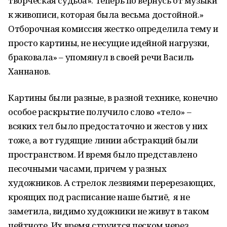
творческая судьба». Теперь по вернусь от музыки
к живописи, которая была весьма достойной.»
Отборочная комиссия жестко определила тему и
просто картины, не несущие идейной нагрузки,
браковала» – упомянул в своей речи Василь
Ханнанов.
Картины были разные, в разной технике, конечно
особое раскрытие получило слово «тело» –
всяких тел было предостаточно и жестов у них
тоже, а вот гудящие линии абстракций были
пространством. И время было представлено
песочными часами, причем у разных
художников. А стрелок лезвиями перерезающих,
кроящих под расписание наше бытиё, я не
заметила, видимо художники не живут в таком
цейтноте. Их время струится песком через