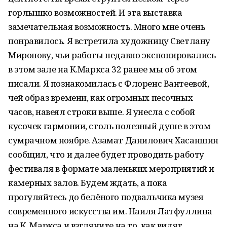
горлышко возможностей. И эта выставка
замечательная возможность. Много мне очень
понравилось. Я встретила художницу Светлану
Миронову, чьи работы недавно экспонировались
в этом зале на К.Маркса 32 ранее мы об этом
писали. Я познакомилась с Флоренс Вантеевой,
чей образ времени, как огромных песочных
часов, навеял строки выше. Я унесла с собой
кусочек гармонии, столь полезный душе в этом
сумрачном ноябре. Азамат Данилович Хасаншин
сообщил, что и далее будет проводить работу
фестиваля в формате маленьких мероприятий и
камерных залов. Будем ждать, а пока
прогуляйтесь до белёного подвальчика музея
современного искусства им. Наиля Латфуллина
на К. Маркса и взгляните на то, как видят