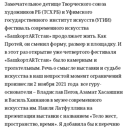
Замечательное детище Творческого союза
художников РБ (ТСХ РБ) и Уфимского
государственного институт искусств (УГИИ)
фестиваль современного искусства
«БашkортARTстан» продолжает жить. Как
Протей, он сменил форму, размер и площадку. И
в этот раз открытие уже четвертого фестиваля
«БашkортARTстан» было камерным и
трогательным. Речь о смысле выставки и судьбе
искусства в наш непростой момент ограничений
произнесли 2 ноября 2021 года все гуру-
основатели – Владислав Пегов, Азамат Хасаншин
и Василь Ханнанов в музее современного
искусства им. Наиля Латфуллина на
презентации выставки с названием «Тело жест,
пространство, время». Я добавила бы к перечню