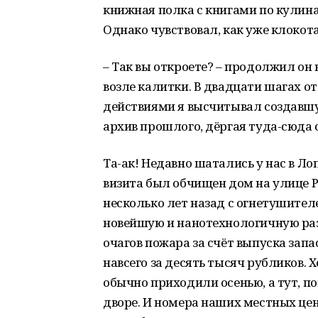
книжная полка с книгами по кулина
Однако чувствовал, как уже клокота
– Так вы откроете? – продолжил он 
возле калитки. В двадцати шагах 
действиями я высчитывал создавшу
архив прошлого, дёргая туда-сюда 
Та-ак! Недавно шатались у нас в Ло
визита был обчищен дом на улице 
несколько лет назад с огнетушителе
новейшую и нанотехнологичную раз
очагов пожара за счёт выпуска запа
навсего за десять тысяч рубликов. 
обычно приходили осенью, а тут, по
дворе. И номера наших местных це