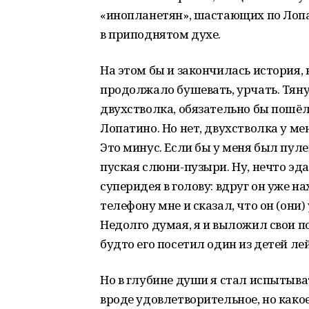
«инопланетян», шастающих по Лопа
в приподнятом духе.
На этом бы и закончилась история, 
продолжало бушевать, урчать. Тяну
двухстволка, обязательно бы пошёл
Лопатино. Но нет, двухстволка у м
Это минус. Если бы у меня был пул
пуская слюни-пузыри. Ну, нечто эда
суперидея в голову: вдруг он уже н
телефону мне и сказал, что он (они)
Недолго думая, я и выложил свои 
будто его посетил один из детей л
Но в глубине души я стал испытыв
вроде удовлетворительное, но какое