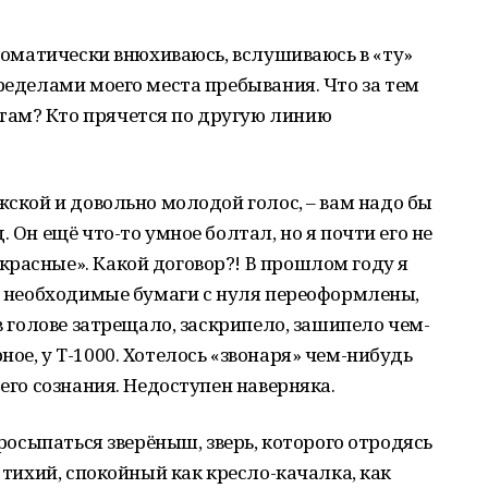
втоматически внюхиваюсь, вслушиваюсь в «ту»
пределами моего места пребывания. Что за тем
там? Кто прячется по другую линию
жской и довольно молодой голос, – вам надо бы
 Он ещё что-то умное болтал, но я почти его не
расные». Какой договор?! В прошлом году я
се необходимые бумаги с нуля переоформлены,
 в голове затрещало, заскрипело, зашипело чем-
ое, у Т-1000. Хотелось «звонаря» чем-нибудь
оего сознания. Недоступен наверняка.
просыпаться зверёныш, зверь, которого отродясь
е тихий, спокойный как кресло-качалка, как