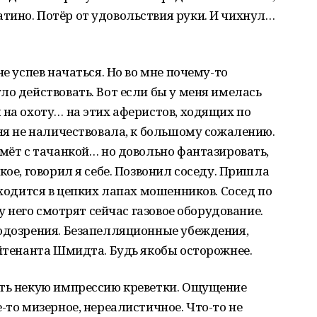
тино. Потёр от удовольствия руки. И чихнул…
не успев начаться. Но во мне почему-то
ло действовать. Вот если бы у меня имелась
 на охоту… на этих аферистов, ходящих по
еня не наличествовала, к большому сожалению.
емёт с тачанкой… но довольно фантазировать,
кое, говорил я себе. Позвонил соседу. Пришла
аходится в цепких лапах мошенников. Сосед по
 у него смотрят сейчас газовое оборудование.
подозрения. Безапелляционные убеждения,
ейтенанта Шмидта. Будь якобы осторожнее.
ать некую импрессию креветки. Ощущение
-то мизерное, нереалистичное. Что-то не