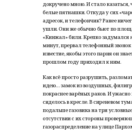
докручено мною. И стало казаться,
белые пятнашки. Откуда у сих «чар
адресок, и телефончик? Ранее ниче
ушли. Они же обычно бьют по площа
«Кинжал» били. Крепко задумался я
минут, прервал телефонный звонок
известие, якобы этого парня он знае
прошлом году приходил к ним.
Как всё просто разрушить, разлома
идею… замок из воздушных, филигр
покраснее варёных раков. И ужасно
сиделось в кресле. В сиреневом тум
подальше газовика на три условные
отсутствии с их стороны проверяющ
газораспределение на улице Пархом