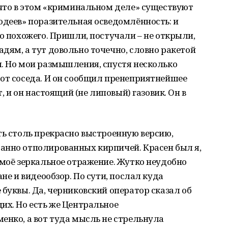
 что в этом «криминальном деле» существуют
одеев» поразительная осведомлённость: и
го похожего. Пришли, постучали – не открыли,
дям, а тут довольно точечно, словно ракетой
. Но мои размышления, спустя несколько
 от соседа. И он сообщил пренеприятнейшее
т, и он настоящий (не липовый) газовик. Он в
ть столь прекрасно выстроенную версию,
анно отполированных кирпичей. Красен был я,
 моё зеркальное отражение. Жутко неудобно
ане и видеообзор. По сути, послал куда
 буквы. Да, черниковский оператор сказал об
их. Но есть же Центральное
енко, а вот туда мысль не стрельнула