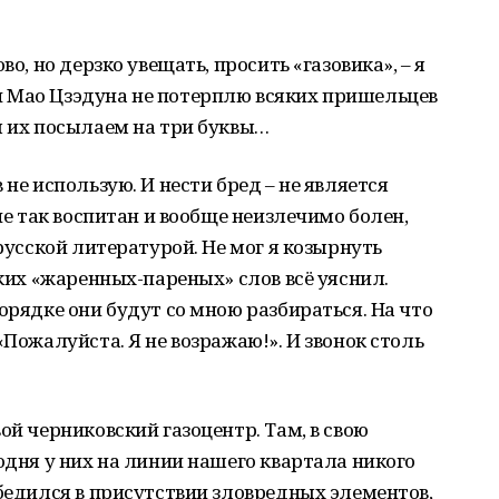
во, но дерзко увещать, просить «газовика», – я
 Мао Цзэдуна не потерплю всяких пришельцев
ы их посылаем на три буквы…
 не использую. И нести бред – не является
 не так воспитан и вообще неизлечимо болен,
 русской литературой. Не мог я козырнуть
яких «жаренных-пареных» слов всё уяснил.
орядке они будут со мною разбираться. На что
«Пожалуйста. Я не возражаю!». И звонок столь
ой черниковский газоцентр. Там, в свою
одня у них на линии нашего квартала никого
убедился в присутствии зловредных элементов,