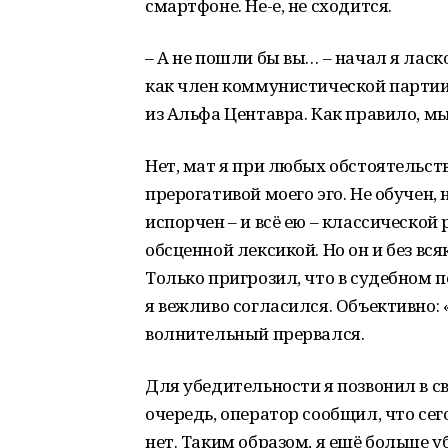
смартфоне. Не-е, не сходится.
– А не пошли бы вы… – начал я ласко
как член коммунистической партии
из Альфа Центавра. Как правило, м
Нет, мат я при любых обстоятельств
прерогативой моего эго. Не обучен,
испорчен – и всё ею – классической
обсценной лексикой. Но он и без вс
Только пригрозил, что в судебном п
я вежливо согласился. Объективно: 
волнительный прервался.
Для убедительности я позвонил в св
очередь, оператор сообщил, что сег
нет. Таким образом, я ещё больше 