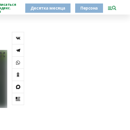
писаться
Десятка месяца
Персона
ндекс.
н