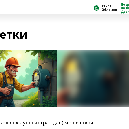
Под
+19 °С
на Я
Облачно
Дзе
етки
(законопослушных граждан) мошенники