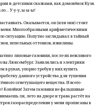
рии и детскими сказками, как домовёнок Кузя.
ло… У-у-у, ы-ы-ы!
настаивать. Оказывается, он (или они) стоит
от меня. Многообразными арифметическими
ю ситуацию. Попутно заглядывал в тайный
свои, пепельных оттенков, извилины.
патино липовые газовики, после их вежливого
Розы Люксембург. Заявлялись и электрики
м в руках, упорно требуя у них купить
работку данного устройства для тушения
сённого огнетушащего вещества. И всего-
Хе! Копейки! Затем газовики не фальшивые
нимаешь ли, лето на дворе и трава растёт на
нтров газораспределения у меня прописаны в