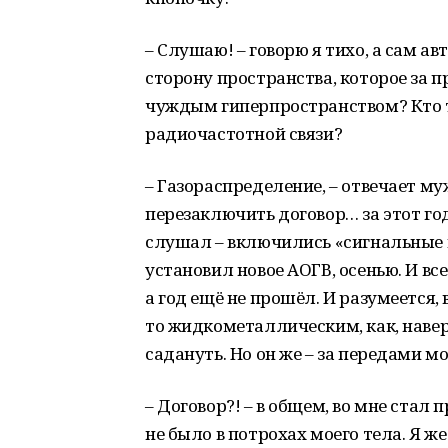
– Слушаю! – говорю я тихо, а сам а
сторону пространства, которое за 
чуждым гиперпространством? Кто 
радиочастотной связи?
– Газораспределение, – отвечает му
перезаключить договор… за этот год.
слушал – включились «сигнальные к
установил новое АОГВ, осенью. И в
а год ещё не прошёл. И разумеется,
то жидкометаллическим, как, наверн
садануть. Но он же – за передами м
– Договор?! – в общем, во мне стал 
не было в потрохах моего тела. Я ж