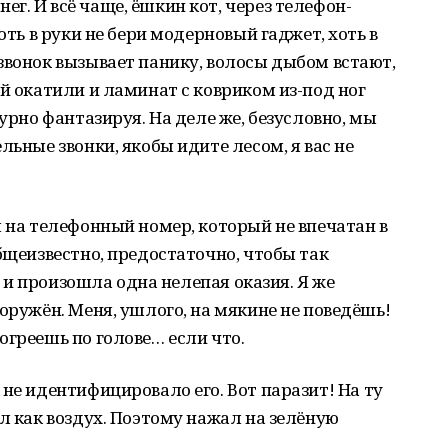
г. И всё чаще, ёшкин кот, через телефон-
оть в руки не бери модерновый гаджет, хоть в
звонок вызывает панику, волосы дыбом встают,
ой окатили и ламинат с ковриком из-под ног
турно фантазируя. На деле же, безусловно, мы
льные звонки, якобы идите лесом, я вас не
я на телефонный номер, который не впечатан в
бщеизвестно, предостаточно, чтобы так
м, и произошла одна нелепая оказия. Я же
оружён. Меня, ушлого, на мякине не поведёшь!
огреешь по голове… если что.
не идентифицировало его. Вот паразит! На ту
ал как воздух. Поэтому нажал на зелёную