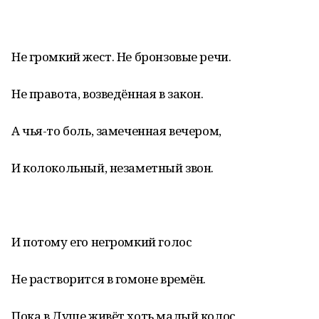
Не громкий жест. Не бронзовые речи.
Не правота, возведённая в закон.
А чья-то боль, замеченная вечером,
И колокольный, незаметный звон.
И потому его негромкий голос
Не растворится в гомоне времён.
Пока в Душе живёт хоть малый колос,