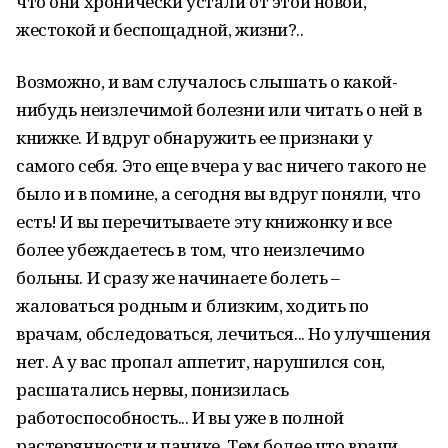
что они хронически устали от этой новой,
жестокой и беспощадной, жизни?..
Возможно, и вам случалось слышать о какой-
нибудь неизлечимой болезни или читать о ней в
книжке. И вдруг обнаружить ее признаки у
самого себя. Это еще вчера у вас ничего такого не
было и в помине, а сегодня вы вдруг поняли, что
есть! И вы перечитываете эту книжонку и все
более убеждаетесь в том, что неизлечимо
больны. И сразу же начинаете болеть –
жаловаться родным и близким, ходить по
врачам, обследоваться, лечиться... Но улучшения
нет. А у вас пропал аппетит, нарушился сон,
расшатались нервы, понизилась
работоспособность... И вы уже в полной
растерянности и панике. Тем более что врачи