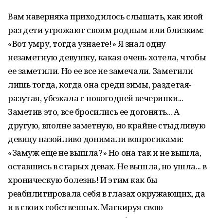
Вам наверняка приходилось слышать, как иной
раз дети угрожают своим родным или близким:
«Вот умру, тогда узнаете!» Я знал одну
незаметную девушку, какая очень хотела, чтобы
ее заметили. Но ее все не замечали. Заметили
лишь тогда, когда она среди зимы, раздетая-
разутая, убежала с новогодней вечеринки...
Заметив это, все бросились ее догонять... А
другую, вполне заметную, но крайне стыдливую
девицу назойливо донимали вопросиками:
«Замуж еще не вышла?» Но она так и не вышла,
оставшись в старых девах. Не вышла, но ушла... в
хроническую болезнь! И этим как бы
реабилитировала себя в глазах окружающих, да
и в своих собственных. Маскируя свою