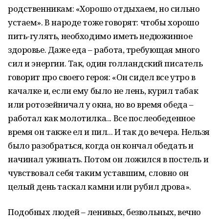
родственникам: «Хорошо отдыхаем, но сильно
устаем». В народе тоже говорят: чтобы хорошо
пить-гулять, необходимо иметь недюжинное
здоровье. Даже еда – работа, требующая много
сил и энергии. Так, один голландский писатель
говорит про своего героя: «Он сидел все утро в
качалке и, если ему было не лень, курил табак
или ротозейничал у окна, но во время обеда –
работал как молотилка... Все послеобеденное
время он также ел и пил... И так до вечера. Нельзя
было разобраться, когда он кончал обедать и
начинал ужинать. Потом он ложился в постель и
чувствовал себя таким уставшим, словно он
целый день таскал камни или рубил дрова».
Подобных людей – ленивых, безвольных, вечно