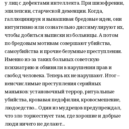
у лиц с дефектами интеллекта. При шизофрении,
эпилепсии, старческой деменции. Когда,
галлюцинируя и вынашивая бредовые идеи, они
интуитивно или сознательно диссимулируют их,
чтобы добиться выписки из больницы. А потом
по бредовым мотивам совершают убийства,
самоубийства и прочие безумные преступления.
Именно из-за таких больных советскую
психиатрию и обвиняли в нарушении прав и
свобод человека. Теперь их не нарушают. Итог –
неисчислимые преступления серийных
маньяков: установочный террор, ритуальные
убийства, кровавая педофилия, кровосмешение,
людоедство... Один из мудрецов предупреждал,
что зло торжествует там, где хорошие и добрые
люди ничего не делают...