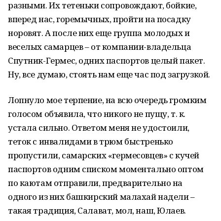
разными. Их тетеньки сопровождают, бойкие,
вперед нас, горемычных, пройти на посадку
норовят. А после них еще группа молодых и
веселых самарцев – от компании-владельца
Спутник-Гермес, одних паспортов целый пакет.
Ну, все думаю, стоять нам еще час под загрузкой.
Лопнуло мое терпение, на всю очередь громким
голосом объявила, что никого не пущу, т. к.
устала сильно. Ответом меня не удостоили,
теток с инвалидами в трюм быстренько
пропустили, самарских «гермесовцев» с кучей
паспортов одним списком моментально оптом
по каютам отправили, предварительно на
одного из них башкирский малахай надели –
такая традиция, Салават, мол, наш, Юлаев.