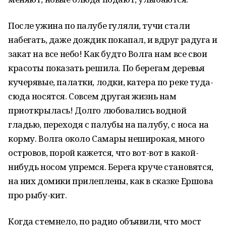
После ужина по палубе гуляли, тучи стали
набегать, даже дождик покапал, и вдруг радуга и
закат на все небо! Как будто Волга нам все свои
красоты показать решила. По берегам деревья
кучерявые, палатки, лодки, катера по реке туда-
сюда носятся. Совсем другая жизнь нам
приоткрылась! Долго любовались водной
гладью, переходя с палубы на палубу, с носа на
корму. Волга около Самары неширокая, много
островов, порой кажется, что вот-вот в какой-
нибудь носом упремся. Берега круче становятся,
на них домики прилеплены, как в сказке Ершова
про рыбу-кит.
Когда стемнело, по радио объявили, что мост