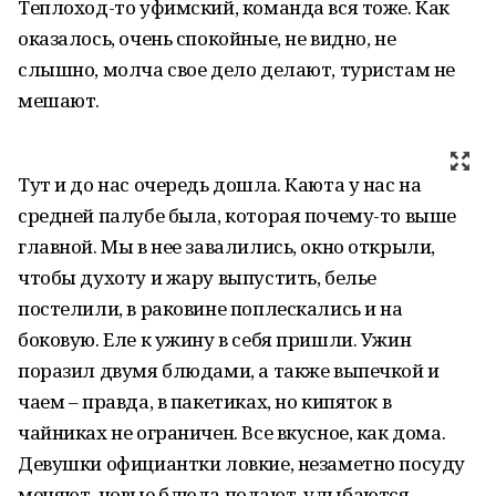
Теплоход-то уфимский, команда вся тоже. Как
оказалось, очень спокойные, не видно, не
слышно, молча свое дело делают, туристам не
мешают.
Тут и до нас очередь дошла. Каюта у нас на
средней палубе была, которая почему-то выше
главной. Мы в нее завалились, окно открыли,
чтобы духоту и жару выпустить, белье
постелили, в раковине поплескались и на
боковую. Еле к ужину в себя пришли. Ужин
поразил двумя блюдами, а также выпечкой и
чаем – правда, в пакетиках, но кипяток в
чайниках не ограничен. Все вкусное, как дома.
Девушки официантки ловкие, незаметно посуду
меняют, новые блюда подают, улыбаются.