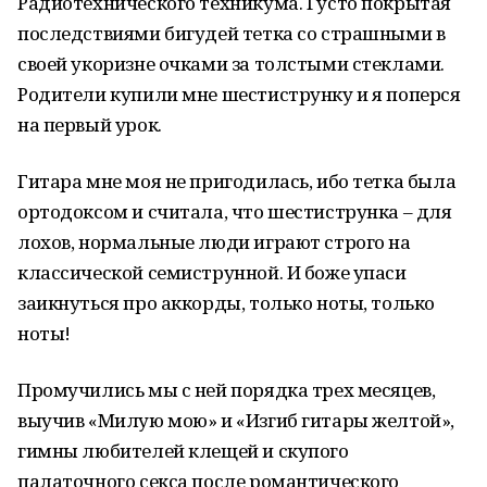
Радиотехнического техникума. Густо покрытая
последствиями бигудей тетка со страшными в
своей укоризне очками за толстыми стеклами.
Родители купили мне шестиструнку и я поперся
на первый урок.
Гитара мне моя не пригодилась, ибо тетка была
ортодоксом и считала, что шестиструнка – для
лохов, нормальные люди играют строго на
классической семиструнной. И боже упаси
заикнуться про аккорды, только ноты, только
ноты!
Промучились мы с ней порядка трех месяцев,
выучив «Милую мою» и «Изгиб гитары желтой»,
гимны любителей клещей и скупого
палаточного секса после романтического