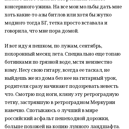
консервного ужина. На все мои мольбы дать мне
хоть какие-то азы битлов или хотя бы жутко
модного тогда БГ, тетка просто вставала и
говорила, что мне пора домой.
И вот иду я пешком, по лужам, сентябрь,
похоронный месяц лета. Специально еще топаю
ботинками по грязной воде, мстя неизвестно
кому. Несу свою гитару, всегда ее таскал, не
выйдешь же из дома без нее на гитарный урок,
родители сразу начинают подозревать невесть
что. Смотрю под ноги, кляну эту ретроградную
тетку, застрявшую в ретроградном Меркурии
навечно. Спотыкаюсь о лучший в мире
российский асфальт пешеходной дорожки,
больше похожей на копию лунного ландшафта.