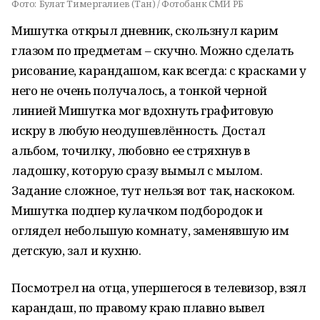
Фото:
Булат Тимергалиев (Тан) / Фотобанк СМИ РБ
Мишутка открыл дневник, скользнул карим
глазом по предметам – скучно. Можно сделать
рисование, карандашом, как всегда: с красками у
него не очень получалось, а тонкой черной
линией Мишутка мог вдохнуть графитовую
искру в любую неодушевлённость. Достал
альбом, точилку, любовно ее стряхнув в
ладошку, которую сразу вымыл с мылом.
Задание сложное, тут нельзя вот так, наскоком.
Мишутка подпер кулачком подбородок и
оглядел небольшую комнату, заменявшую им
детскую, зал и кухню.
Посмотрел на отца, упершегося в телевизор, взял
карандаш, по правому краю плавно вывел