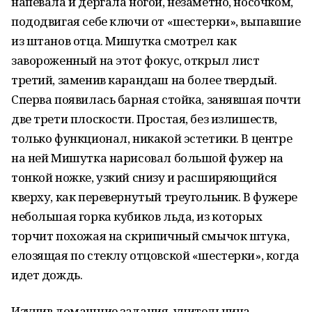
напевала и дергала ногой, незаметно, носочком,
пододвигая себе ключи от «шестерки», выпавшие
из штанов отца. Мишутка смотрел как
завороженный на этот фокус, открыл лист
третий, заменив карандаш на более твердый.
Сперва появилась барная стойка, занявшая почти
две трети плоскости. Простая, без излишеств,
только функционал, никакой эстетики. В центре
на ней Мишутка нарисовал большой фужер на
тонкой ножке, узкий снизу и расширяющийся
кверху, как перевернутый треугольник. В фужере
небольшая горка кубиков льда, из которых
торчит похожая на скрипичный смычок штука,
елозящая по стеклу отцовской «шестерки», когда
идет дождь.
Изучив домашние задания, учительница