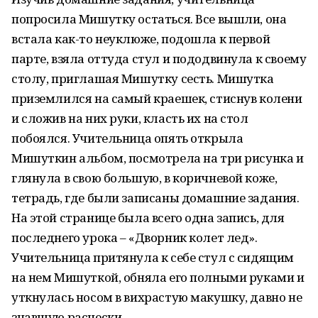
попросила Мишутку остаться. Все вышли, она
встала как-то неуклюже, подошла к первой
парте, взяла оттуда стул и пододвинула к своему
столу, приглашая Мишутку сесть. Мишутка
приземлился на самый краешек, стиснув колени
и сложив на них руки, класть их на стол
побоялся. Учительница опять открыла
Мишуткин альбом, посмотрела на три рисунка и
глянула в свою большую, в коричневой коже,
тетрадь, где были записаны домашние задания.
На этой странице была всего одна запись, для
последнего урока – «Дворник колет лед».
Учительница притянула к себе стул с сидящим
на нем Мишуткой, обняла его полными руками и
уткнулась носом в вихрастую макушку, давно не
знавшую расчески.