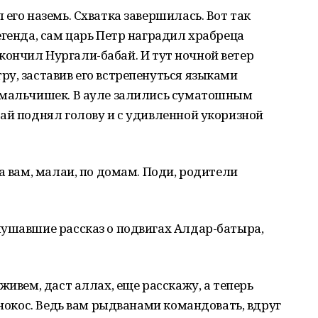
его наземь. Схватка завершилась. Вот так
егенда, сам царь Петр наградил храбреца
 закончил Нургали-бабай. И тут ночной ветер
у, заставив его встрепенуться языками
 мальчишек. В ауле залились суматошным
ай поднял голову и с удивленной укоризной
а вам, малаи, по домам. Поди, родители
лушавшие рассказ о подвигах Алдар-батыра,
живем, даст аллах, еще расскажу, а теперь
енокос. Ведь вам рыдванами командовать, вдруг