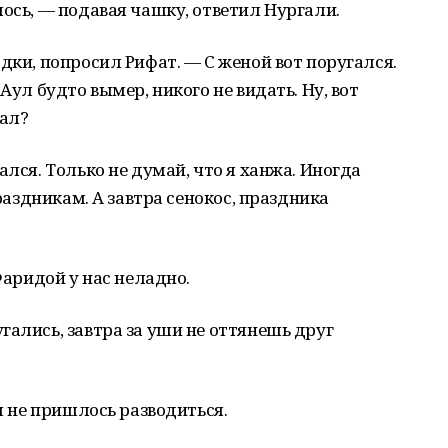
лось, — подавая чашку, ответил Нургали.
дки, попросил Рифат. — С женой вот поругался.
Аул будто вымер, никого не видать. Ну, вот
кал?
ался. Только не думай, что я ханжа. Иногда
праздникам. А завтра сенокос, праздника
Фаридой у нас неладно.
гались, завтра за уши не оттянешь друг
бы не пришлось разводиться.