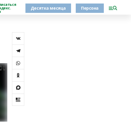
писаться
Десятка месяца
Персона
ндекс.
н