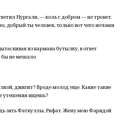
ветил Нургали, — коль с добром — не тронет.
дно, добрый ты человек, только вот чего ночами
вытаскивая из кармана бутылку, в ответ
и бы не мешало.
лкой, джигит? Вроде молод еще. Какие такие
дке утешения ищешь?
ведь зять Фаткуллы, Рифат. Жену мою Фаридой