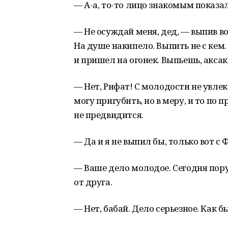
— А-а, то-то лицо знакомым показа
— Не осуждай меня, дед, — выпив во
На душе накипело. Выпить не с кем. 
и пришел на огонек. Выпьешь, акса
— Нет, Рифат! С молодости не увлек
могу пригубить, но в меру, и то по 
не предвидится.
— Да и я не выпил бы, только вот с 
— Ваше дело молодое. Сегодня пору
от друга.
— Нет, бабай. Дело серьезное. Как 