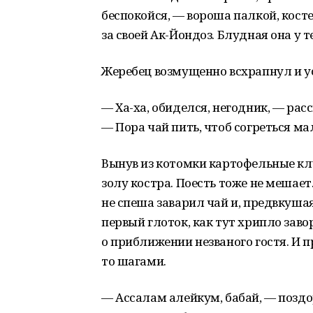
беспокойся, — вороша палкой, кост
за своей Ак-Йондоз. Блудная она у т
Жеребец возмущенно всхрапнул и ус
— Ха-ха, обиделся, негодник, — рас
— Пора чай пить, чтоб согреться мал
Вынув из котомки картофельные клу
золу костра. Поесть тоже не мешае
не спеша заварил чай и, предвкуша
первый глоток, как тут хрипло зав
о приближении незваного гостя. И 
то шагами.
— Ассалам алейкум, бабай, — позд