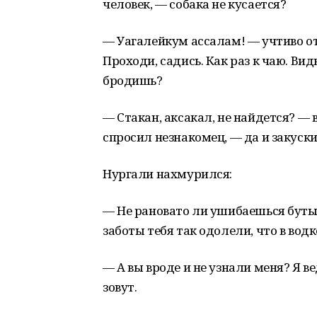
человек, — собака не кусается?
— Уагалейкум ассалам! — учтиво от
Проходи, садись. Как раз к чаю. Ви
бродишь?
— Стакан, аксакал, не найдется? — 
спросил незнакомец, — да и закуск
Нургали нахмурился:
— Не рановато ли ушибаешься буты
заботы тебя так одолели, что в во
— А вы вроде и не узнали меня? Я 
зовут.