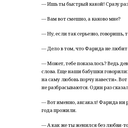
— Ишь ты быстрый какой! Сразу раз
— Вам вот смешно, а каково мне?
— Ну, если так серьезно, говоришь, 
— Дело в том, что Фарида не любит
— Может, тебе показалось? Ведь де
слова. Еще наши бабушки говорили
на саму любовь порчу навести». Во
не разбрасываются. Один раз сказала
— Вот именно, аксакал! Фарида ни р
года прожили.
— А как же ты женился без любви-то