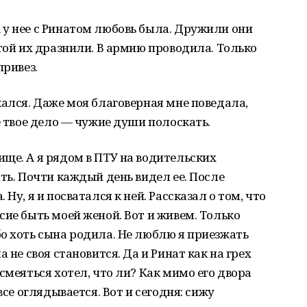
 у нее с Ринатом любовь была. Дружили они
стой их дразнили. В армию проводила. Только
привез.
кался. Даже моя благоверная мне поведала,
е твое дело — чужие души полоскать.
ще. А я рядом в ПТУ на водительских
ть. Почти каждый день видел ее. После
Ну, я и посватался к ней. Рассказал о том, что
сие быть моей женой. Вот и живем. Только
о хоть сына родила. Не люблю я приезжать
 не своя становится. Да и Ринат как на грех
смеяться хотел, что ли? Как мимо его двора
все оглядывается. Вот и сегодня: сижу