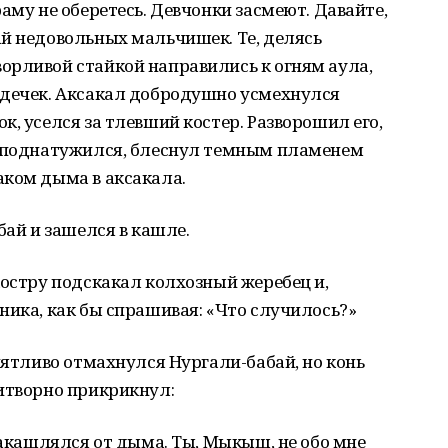
аму не оберетесь. Девчонки засмеют. Давайте,
ай недовольных мальчишек. Те, делясь
орливой стайкой направились к огням аула,
здечек. Аксакал добродушно усмехнулся
, уселся за тлевший костер. Разворошил его,
, поднатужился, блеснул темным пламенем
аком дыма в аксакала.
бай и зашелся в кашле.
костру подскакал колхозный жеребец и,
ника, как бы спрашивая: «Что случилось?»
нятливо отмахнулся Нургали-бабай, но конь
итворно прикрикнул:
 закашлялся от дыма. Ты, Мыкыш, не обо мне