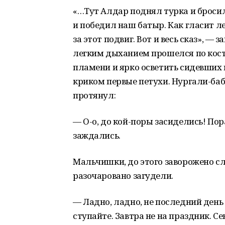
«…Тут Алдар поднял турка и бросил 
и победил наш батыр. Как гласит л
за этот подвиг. Вот и весь сказ», —
легким дыханием прошелся по костр
пламени и ярко осветить сидевших
криком первые петухи. Нургали-баб
протянул:
— О-о, до кой-поры засиделись! Пор
заждались.
Мальчишки, до этого заворожено с
разочаровано загудели.
— Ладно, ладно, не последний день 
ступайте. Завтра не на праздник. С