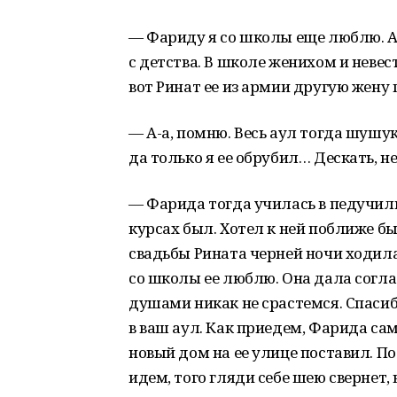
— Фариду я со школы еще люблю. А
с детства. В школе женихом и неве
вот Ринат ее из армии другую жену 
— А-а, помню. Весь аул тогда шушу
да только я ее обрубил… Дескать, н
— Фарида тогда училась в педучили
курсах был. Хотел к ней поближе бы
свадьбы Рината черней ночи ходила. 
со школы ее люблю. Она дала согла
душами никак не срастемся. Спасиб
в ваш аул. Как приедем, Фарида сама
новый дом на ее улице поставил. По
идем, того гляди себе шею свернет, 