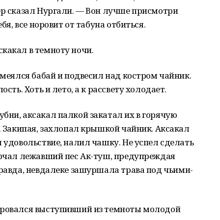
ер сказал Нургали. — Вон лучше присмотри
ебя, все норовит от табуна отбиться.
какал в темноту ночи.
смеялся бабай и подвесил над костром чайник.
ость. Хоть и лето, а к рассвету холодает.
бни, аксакал палкой закатал их в горячую
т. Закипая, захлопал крышкой чайник. Аксакал
я удовольствие, налил чашку. Не успел сделать
орчал лежавший пес Ак-туш, предупреждая
правда, невдалеке зашуршала трава под чьими-
оровался выступивший из темноты молодой