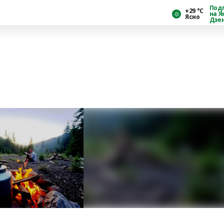
Под
+29 °С
на Я
Ясно
Дзе