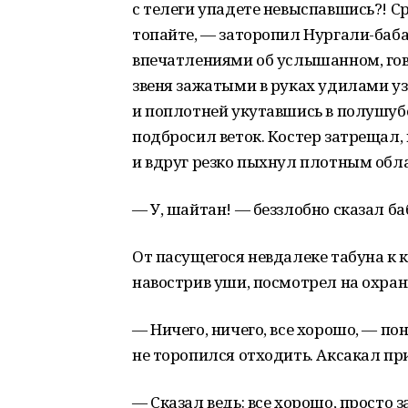
с телеги упадете невыспавшись?! Ср
топайте, — заторопил Нургали-баб
впечатлениями об услышанном, гов
звеня зажатыми в руках удилами у
и поплотней укутавшись в полушубок
подбросил веток. Костер затрещал
и вдруг резко пыхнул плотным обл
— У, шайтан! — беззлобно сказал ба
От пасущегося невдалеке табуна к 
навострив уши, посмотрел на охран
— Ничего, ничего, все хорошо, — по
не торопился отходить. Аксакал пр
— Сказал ведь: все хорошо, просто