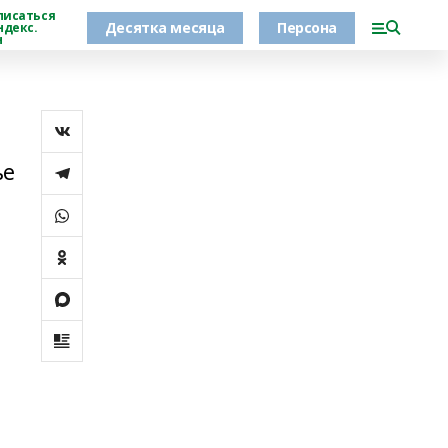
писаться
Десятка месяца
Персона
ндекс.
н
ье