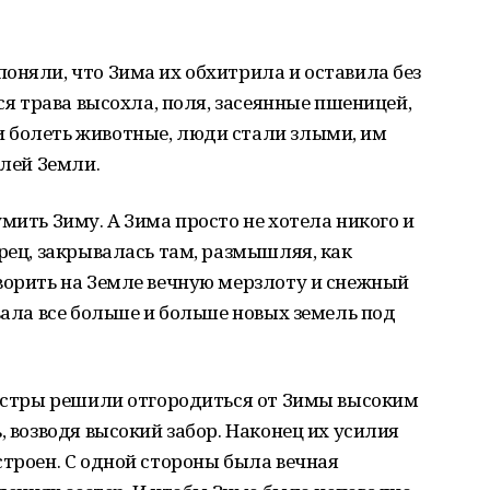
оняли, что Зима их обхитрила и оставила без
вся трава высохла, поля, засеянные пшеницей,
 болеть животные, люди стали злыми, им
елей Земли.
мить Зиму. А Зима просто не хотела никого и
орец, закрывалась там, размышляя, как
ворить на Земле вечную мерзлоту и снежный
вала все больше и больше новых земель под
сестры решили отгородиться от Зимы высоким
, возводя высокий забор. Наконец их усилия
строен. С одной стороны была вечная