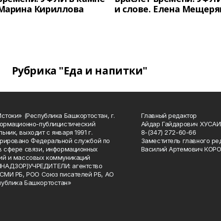
 Марина Кириллова
и слове. Елена Мещеря
Рубрика "Еда и напитки"
Истоки» (Республика Башкортостан, г.
Главный редактор
формационно-публицистический
Айдар Гайдарович ХУСА
ьник, выходит с января 1991 г.
8-(347) 272-60-66
рировано Федеральной службой по
Заместитель главного ре
в сфере связи, информационных
Василий Артемович КОР
ий и массовых коммуникаций
НАДЗОР)УЧРЕДИТЕЛИ: агентство
 СМИ РБ, РОО Союз писателей РБ, АО
публика Башкортостан»