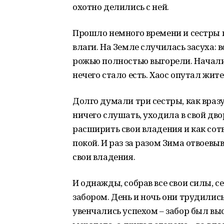
охотно делились с ней.
Прошло немного времени и сестры п
влаги. На Земле случилась засуха: 
рожью полностью выгорели. Начали
нечего стало есть. Хаос опутал жит
Долго думали три сестры, как вразу
ничего слушать, уходила в свой дв
расширить свои владения и как сот
покой. И раз за разом Зима отвоевы
свои владения.
И однажды, собрав все свои силы, 
забором. День и ночь они трудились
увенчались успехом – забор был вы