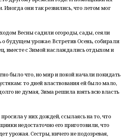
 Иногда они так резвились, что летом мог
ходом Весны садили огороды, сады, сеяли
ь о будущем урожае. Встретив Осень, собирали
нец, вместе с Зимой наслаждались отдыхом и
но было что, но мир и покой начали покидать
устякам: то дней властвования ей было мало,
 долго не думая, Зима решила взять всю власть
просила у них дождей, ссылаясь на то, что
ощники недостаточно его приготовили, что
дет урожая. Сестры, ничего не подозревая,