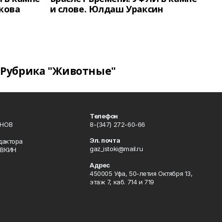
кова
и слове. Юлдаш Ураксин
Рубрика "Животные"
Телефон
ИНОВ
8-(347) 272-60-66
Эл. почта
дактора
gaz_istoki@mail.ru
ОВКИН
Адрес
450005 Уфа, 50-летия Октября 13,
этаж 7, каб. 714 и 719