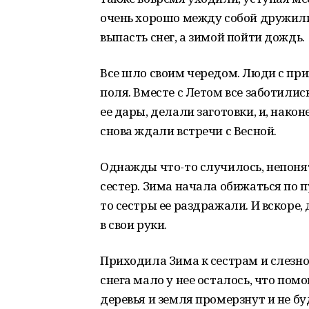
очень хорошо между собой дружили.
выпасть снег, а зимой пойти дождь.
Все шло своим чередом. Люди с при
поля. Вместе с Летом все заботилис
ее дары, делали заготовки, и, нако
снова ждали встречи с Весной.
Однажды что-то случилось, непонят
сестер. Зима начала обижаться по п
то сестры ее раздражали. И вскоре,
в свои руки.
Приходила Зима к сестрам и слезно 
снега мало у нее осталось, что пом
деревья и земля промерзнут и не бу