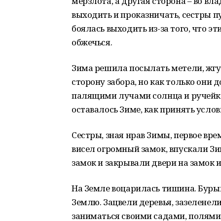
мерзлота, а другая сторона – во вл
выходить и проказничать, сестры п
боялась выходить из-за того, что эт
обжечься.
Зима решила посылать метели, жгуч
сторону забора, но как только они 
палящими лучами солнца и ручейка
оставалось Зиме, как принять услов
Сестры, зная нрав Зимы, первое вр
висел огромный замок, впускали Зим
замок и закрывали двери на замок 
На Земле воцарилась тишина. Буры
Землю. Зацвели деревья, зазеленел
заниматься своими садами, полями. 