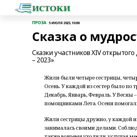
ПРОЗА
5 ИЮЛЯ 2023, 10:00
Сказка о мудро
Сказки участников XIV открытого
– 2023»
Жили-были четыре сестрицы, четыре
Осень. У каждой из сестер было по
Декабрь, Январь, Февраль. У Весны 
помощниками Лета. Осени помогали 
Жили сестрицы дружно, у каждой из
занималась своими делами. Соблюд
также вовремя уходили, уступая ме