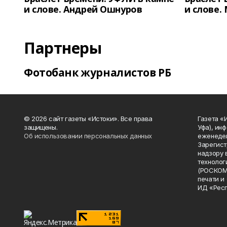
и слове. Андрей Ошнуров
и слове.
Партнеры
Фотобанк журналистов РБ
© 2026 сайт газеты «Истоки». Все права
Газета «
защищены.
Уфа), ин
Об использовании персональных данных
еженедел
Зарегист
надзору 
технолог
(РОСКОМ
печати и
ИД «Рес