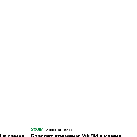
УФЛИ
20 ИЮЛЯ , 09:00
 в камне
Браслет времени: УФЛИ в камне