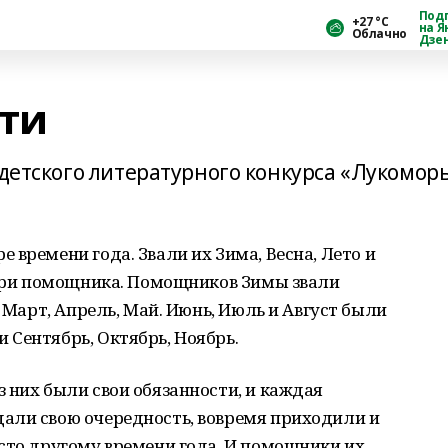
Под
+27 °С
на Я
Облачно
Дзе
сти
 детского литературного конкурса «Лукомор
 времени года. Звали их Зима, Весна, Лето и
 три помощника. Помощников Зимы звали
– Март, Апрель, Май. Июнь, Июль и Август были
Сентябрь, Октябрь, Ноябрь.
 них были свои обязанности, и каждая
али свою очередность, вовремя приходили и
сто другому времени года. И помощники их