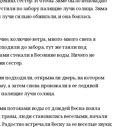
адениях сестер. И чтобы Зиме было неповадно
устили по забору палящие лучи солнца. Зима
и лучи сильно обжигали, и она боялась
ие, колючие ветра, много-много снега в
доходили до забора, тут же таяли под
ми стекали в Весенние воды. Ничего не
ия сестер.
емя подходили, открывали дверь, на котором
у, а затем снова провожали в ее ледяной
и палящие лучи солнца.
ми потоками воды от дождей Весна поила
и травы, люди становились веселыми, начали
Радостно встречали Весну за ее веселые звуки;