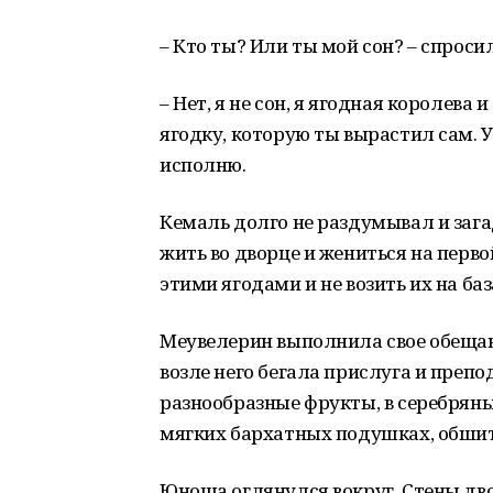
– Кто ты? Или ты мой сон? – спроси
– Нет, я не сон, я ягодная королева
ягодку, которую ты вырастил сам. У
исполню.
Кемаль долго не раздумывал и зага
жить во дворце и жениться на перво
этими ягодами и не возить их на баз
Меувелерин выполнила свое обещани
возле него бегала прислуга и преп
разнообразные фрукты, в серебряны
мягких бархатных подушках, обши
Юноша оглянулся вокруг. Стены дв