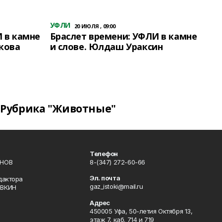
УФЛИ
20 ИЮЛЯ , 09:00
 в камне
Браслет времени: УФЛИ в камне
кова
и слове. Юлдаш Ураксин
Рубрика "Животные"
Телефон
ИНОВ
8-(347) 272-60-66
Эл. почта
дактора
gaz_istoki@mail.ru
ОВКИН
Адрес
450005 Уфа, 50-летия Октября 13,
этаж 7, каб. 714 и 719