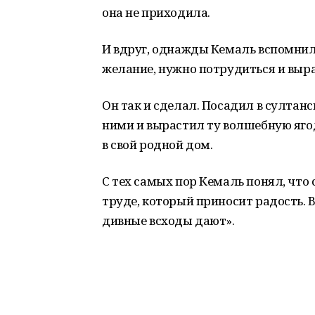
она не приходила.
И вдруг, однажды Кемаль вспомнил
желание, нужно потрудиться и выра
Он так и сделал. Посадил в султанс
ними и вырастил ту волшебную ягод
в свой родной дом.
С тех самых пор Кемаль понял, что 
труде, который приносит радость. В
дивные всходы дают».