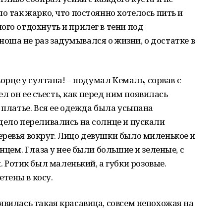
о так жарко, что постоянно хотелось пить и
ого отдохнуть и прилег в тени под
ша не раз задумывался о жизни, о достатке в
ворце у султана! – подумал Кемаль, сорвав с
пел он ее съесть, как перед ним появилась
 платье. Вся ее одежда была усыпана
дело переливались на солнце и пускали
ревья вокруг. Лицо девушки было миленькое и
нцем. Глаза у нее были большие и зеленые, с
отик был маленький, а губки розовые.
тены в косу.
явилась такая красавица, совсем непохожая на