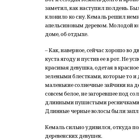
заметил, как наступил полдень. Был
клонило ко сну. Кемаль решил немн
апельсиновым деревом. Молодой юно
доме, об отдыхе.
– Как, наверное, сейчас хорошо во д
куста ягоду и пустив ее в рот. Не ус
красивая девушка, одетая в красное
зелеными блестками, которые то и 
маленькие солнечные зайчики на де
совсем белое, не загоревшее под сол
длинными пушистыми ресничками. Р
Длинные черные волосы были запле
Кемаль сильно удивился, откуда по
деревенских девушек.