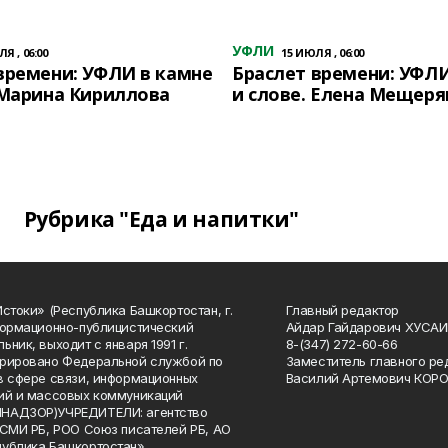
УФЛИ
Я , 06:00
15 ИЮЛЯ , 06:00
времени: УФЛИ в камне
Браслет времени: УФЛИ
 Марина Кириллова
и слове. Елена Мещеря
Рубрика "Еда и напитки"
Истоки» (Республика Башкортостан, г.
Главный редактор
формационно-публицистический
Айдар Гайдарович ХУСА
ьник, выходит с января 1991 г.
8-(347) 272-60-66
рировано Федеральной службой по
Заместитель главного ре
в сфере связи, информационных
Василий Артемович КОР
ий и массовых коммуникаций
НАДЗОР)УЧРЕДИТЕЛИ: агентство
 СМИ РБ, РОО Союз писателей РБ, АО
публика Башкортостан»