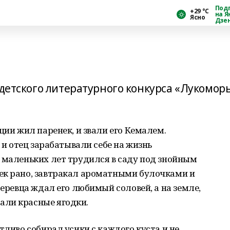
Под
+29 °С
на Я
Ясно
Дзе
 детского литературного конкурса «Лукомор
ции жил паренек, и звали его Кемалем.
ь и отец зарабатывали себе на жизнь
 маленьких лет трудился в саду под знойным
ек рано, завтракал ароматными булочками и
деревца ждал его любимый соловей, а на земле,
али красные ягодки.
тливо собирал усики с каждого куста и не