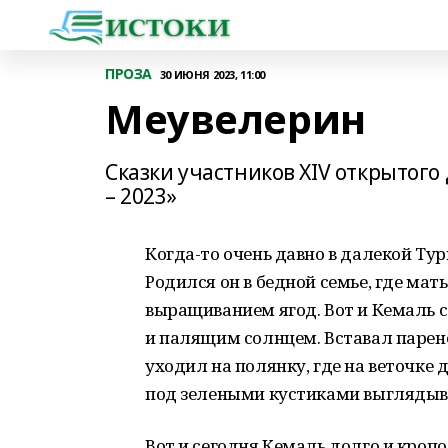
ПРОЗА
30 ИЮНЯ 2023, 11:00
Меувелерин
Сказки участников XIV открытого
– 2023»
Когда-то очень давно в далекой Тур
Родился он в бедной семье, где мат
выращиванием ягод. Вот и Кемаль с
и палящим солнцем. Вставал парен
уходил на полянку, где на веточке 
под зелеными кустиками выглядыв
Вот и сегодня Кемаль долго и кропо