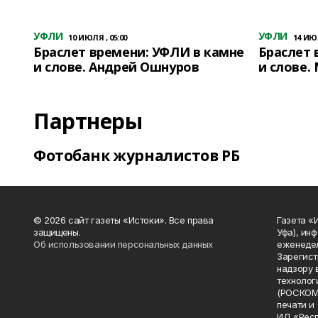
УФЛИ
УФЛИ
10 ИЮЛЯ , 05:00
14 ИЮЛ
Браслет времени: УФЛИ в камне
Браслет 
и слове. Андрей Ошнуров
и слове.
Партнеры
Фотобанк журналистов РБ
© 2026 сайт газеты «Истоки». Все права
Газета «
защищены.
Уфа), ин
Об использовании персональных данных
еженедел
Зарегист
надзору 
технолог
(РОСКОМ
печати и
ИД «Рес