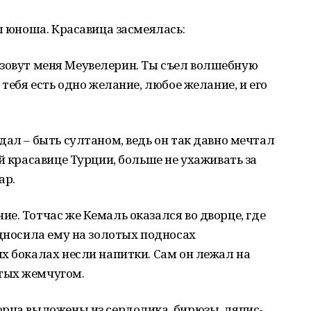
л юноша. Красавица засмеялась:
 и зовут меня Меувелерин. Ты съел волшебную
 тебя есть одно желание, любое желание, и его
дал – быть султаном, ведь он так давно мечтал
й красавице Турции, больше не ухаживать за
ар.
е. Тотчас же Кемаль оказался во дворце, где
односила ему на золотых подносах
х бокалах несли напитки. Сам он лежал на
тых жемчугом.
орца выложены из сердолика, бирюзы, ляпис-