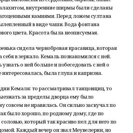
малахитом, внутренние ширмы были сделаны
рагоценными камнями. Перед ложем султана
ылепленный в виде чаши. Вода фонтана
вого цвета. Красота была неописуемая.
аренька сидела чернобровая красавица, которая
 себя в зеркало. Кемаль познакомился с ней.
 узнать о ней больше и побеседовать с ней о
 интересовалась, была глупа и капризна.
 дни Кемаля: то рассматривал танцовщиц, то
Выезжать за пределы дворца ему было
у совсем не нравилась. Он сильно заскучал по
ак было хорошо, по родному дому, где по
 соловью, который так красиво пел для него по
омой. Каждый вечер он звал Меувелерин, но