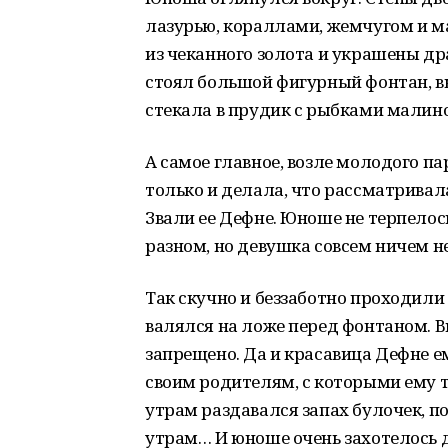
лазурью, кораллами, жемчугом и 
из чеканного золота и украшены д
стоял большой фигурный фонтан, в
стекала в прудик с рыбками малино
А самое главное, возле молодого п
только и делала, что рассматривала
Звали ее Дефне. Юноше не терпелось
разном, но девушка совсем ничем не
Так скучно и беззаботно проходили
валялся на ложе перед фонтаном. 
запрещено. Да и красавица Дефне ем
своим родителям, с которыми ему т
утрам раздавался запах булочек, по
утрам… И юноше очень захотелось д