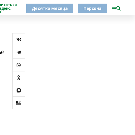
писаться
Десятка месяца
Персона
ндекс.
н
ье