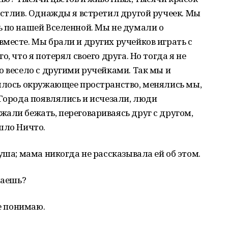
астлив. Однажды я встретил другой ручеек. Мы
ь по нашей Вселенной. Мы не думали о
месте. Мы брали и других ручейков играть с
, что я потерял своего друга. Но тогда я не
о весело с другими ручейками. Так мы и
нялось окружающее пространство, менялись мы,
 Города появлялись и исчезали, люди
али бежать, переговариваясь друг с другом,
шло Ничто.
уша; мама никогда не рассказывала ей об этом.
маешь?
не понимаю.