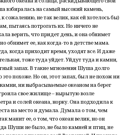
ежного океана и солнца, раскидывающего свои
ша взбиралась на самый высокий камень,
, к сожалению, не так велик, как ей хотелось бы)
ам, пытаясь потрогать их. Но ничего не
а верить, что придет день, и она обнимет
о обнимет ее, как когда-то в детстве мама.
уда, когда приходит время, уходят все. И даже
тельная, тоже туда уйдет. Уйдут туда и камни,
тный запах. В такие мгновения Шуша долго
 это похоже. Но он, этот запах, был не похож ни
и камни, ни выбрасываемые океаном на берег
строила свое жилище – вырытую возле
тра и солей океана, норку. Она подходила к
еста на место и думала. Думала о том, чем
ак манит ее, о том, что океан велик, но он
огда Шуши не было, не было камней и птиц, не