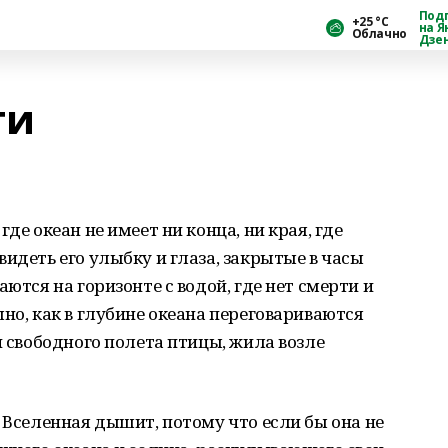
Под
+25 °С
на Я
Облачно
Дзе
ти
де океан не имеет ни конца, ни края, где
идеть его улыбку и глаза, закрытые в часы
аются на горизонте с водой, где нет смерти и
но, как в глубине океана переговариваются
и свободного полета птицы, жила возле
о Вселенная дышит, потому что если бы она не