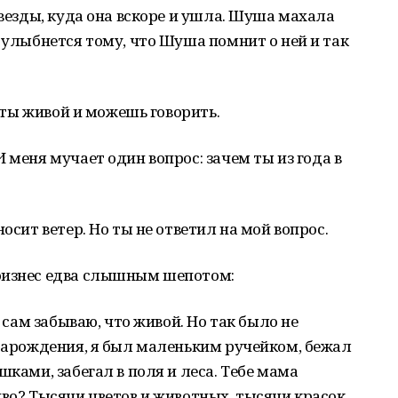
звезды, куда она вскоре и ушла. Шуша махала
и улыбнется тому, что Шуша помнит о ней и так
о ты живой и можешь говорить.
 меня мучает один вопрос: зачем ты из года в
осит ветер. Но ты не ответил на мой вопрос.
оизнес едва слышным шепотом:
а сам забываю, что живой. Но так было не
 Зарождения, я был маленьким ручейком, бежал
шками, забегал в поля и леса. Тебе мама
иво? Тысячи цветов и животных, тысячи красок