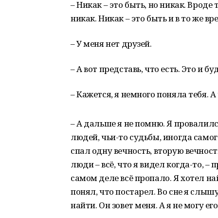
– Никак – это быть, но никак. Вроде 
никак. Никак – это быть и в то же вре
– У меня нет друзей.
– А вот представь, что есть. Это и бу
– Кажется, я немного поняла тебя. 
– А дальше я не помню. Я провалилс
людей, чьи-то судьбы, иногда самого
спал одну вечность, вторую вечность
люди – всё, что я видел когда-то, – 
самом деле всё пропало. Я хотел най
понял, что постарел. Во сне я слышу 
найти. Он зовет меня. А я не могу ег