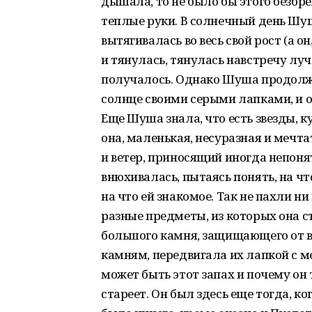
дышала, то не было бы этого безбр
теплые руки. В солнечный день Шу
вытягивалась во весь свой рост (а он
и тянулась, тянулась навстречу луч
получалось. Однако Шуша продолжал
солнце своими серыми лапками, и он
Еще Шуша знала, что есть звезды, к
она, маленькая, несуразная и мечта
и ветер, приносящий иногда непоня
внюхивалась, пытаясь понять, на что
на что ей знакомое. Так не пахли н
разные предметы, из которых она 
большого камня, защищающего от ве
камням, передвигала их лапкой с м
может быть этот запах и почему он т
стареет. Он был здесь еще тогда, к