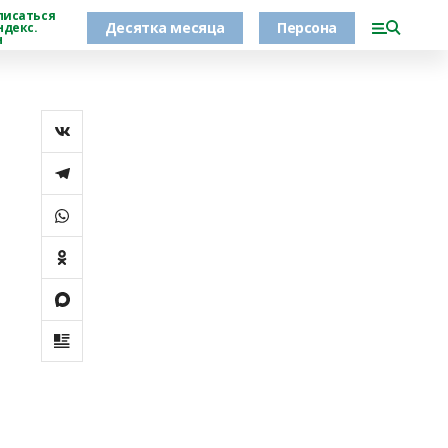
писаться
Десятка месяца
Персона
ндекс.
н