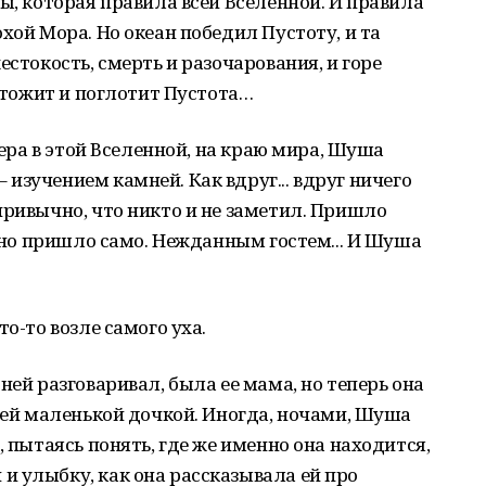
ы, которая правила всей Вселенной. И правила
хой Мора. Но океан победил Пустоту, и та
естокость, смерть и разочарования, и горе
ичтожит и поглотит Пустота…
чера в этой Вселенной, на краю мира, Шуша
изучением камней. Как вдруг... вдруг ничего
привычно, что никто и не заметил. Пришло
 Оно пришло само. Нежданным гостем... И Шуша
о-то возле самого уха.
ней разговаривал, была ее мама, но теперь она
воей маленькой дочкой. Иногда, ночами, Шуша
, пытаясь понять, где же именно она находится,
 улыбку, как она рассказывала ей про