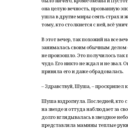
было ничего, кроме океана и Пустот
она целую вечность, прозванную эпо
ушла в другие миры сеять страх и ж
тому, кто столкнется с ней, всё ун
В этот вечер, так похожий на все ве
занималась своим обычным делом – 
не произошло. Это получилось так 
чудо. Его никто не ждал и не звал.
приняла его и даже обрадовалась.
– Здравствуй, Шуша, – проскрипел кт
Шуша вздрогнула. Последней, кто с 
на звезде и оттуда наблюдает за с
долго вглядывалась в звездное небо
представляла мамины теплые руки и