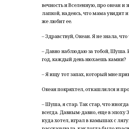
вечность и Вселенную, про океан и 
лапкой, надеясь, что мама увидит 
же любит ее.
– Здравствуй, Океан. Я не знала, чт
– Давно наблюдаю за тобой, Шуша. И
год, каждый день нюхаешь камни?
– Я ищу тот запах, который мне прин
Океан покряхтел, откашлялся и пр
– Шуша, я стар. Так стар, что иногд
всегда. Давным-давно, еще в эпоху
куда хотел, играл в камышах с лягу
рассказывала, как тогда было крас