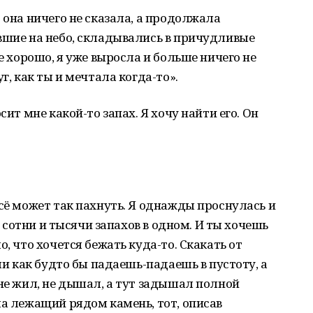
 она ничего не сказала, а продолжала
вшие на небо, складывались в причудливые
се хорошо, я уже выросла и больше ничего не
г, как ты и мечтала когда-то».
сит мне какой-то запах. Я хочу найти его. Он
Всё может так пахнуть. Я однажды проснулась и
да сотни и тысячи запахов в одном. И ты хочешь
о, что хочется бежать куда-то. Скакать от
Или как будто бы падаешь-падаешь в пустоту, а
 не жил, не дышал, а тут задышал полной
ла лежащий рядом камень, тот, описав