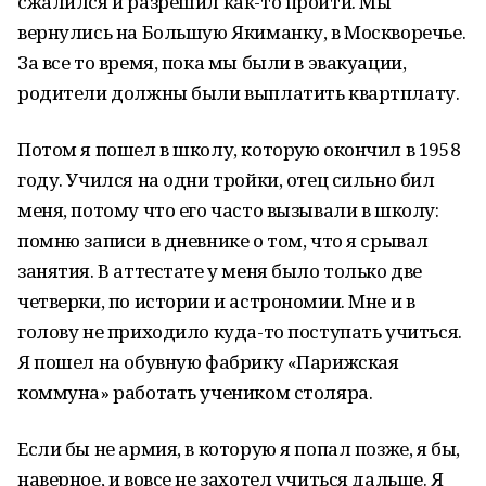
сжалился и разрешил как-то пройти. Мы
вернулись на Большую Якиманку, в Москворечье.
За все то время, пока мы были в эвакуации,
родители должны были выплатить квартплату.
Потом я пошел в школу, которую окончил в 1958
году. Учился на одни тройки, отец сильно бил
меня, потому что его часто вызывали в школу:
помню записи в дневнике о том, что я срывал
занятия. В аттестате у меня было только две
четверки, по истории и астрономии. Мне и в
голову не приходило куда-то поступать учиться.
Я пошел на обувную фабрику «Парижская
коммуна» работать учеником столяра.
Если бы не армия, в которую я попал позже, я бы,
наверное, и вовсе не захотел учиться дальше. Я