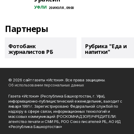
УФЛИ
20 ИЮЛЯ , 09:00
Партнеры
Фотобанк
Рубрика "Еда и
журналистов РБ
напитки"
© 2026 сайт газеты «Истоки». Все права защищены.
Об использовании персональных данных
Газета «Истоки» (Республика Башкортостан, г. Уфа),
информационно-публицистический еженедельник, выходит с
января 1991 г. Зарегистрировано Федеральной службой по
надзору в сфере связи, информационных технологий и
массовых коммуникаций (РОСКОМНАДЗОР)УЧРЕДИТЕЛИ:
агентство печати и СМИ РБ, РОО Союз писателей РБ, АО ИД
«Республика Башкортостан»