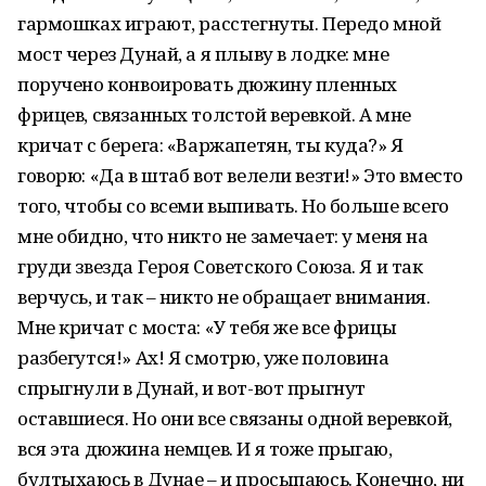
гармошках играют, расстегнуты. Передо мной
мост через Дунай, а я плыву в лодке: мне
поручено конвоировать дюжину пленных
фрицев, связанных толстой веревкой. А мне
кричат с берега: «Варжапетян, ты куда?» Я
говорю: «Да в штаб вот велели везти!» Это вместо
того, чтобы со всеми выпивать. Но больше всего
мне обидно, что никто не замечает: у меня на
груди звезда Героя Советского Союза. Я и так
верчусь, и так – никто не обращает внимания.
Мне кричат с моста: «У тебя же все фрицы
разбегутся!» Ах! Я смотрю, уже половина
спрыгнули в Дунай, и вот-вот прыгнут
оставшиеся. Но они все связаны одной веревкой,
вся эта дюжина немцев. И я тоже прыгаю,
бултыхаюсь в Дунае – и просыпаюсь. Конечно, ни