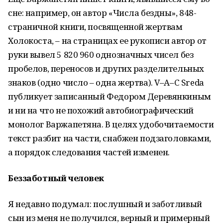
сне: например, он автор «Числа бездны», 848-
страничной книги, посвященной жертвам
Холокоста, – на страницах ее рукописи автор от
руки вывел 5 820 960 однозначных чисел без
пробелов, переносов и других разделительных
знаков (одно число – одна жертва). V–A–C Sreda
публикует записанный Федором Деревянкиным
и ни на что не похожий автобиографический
монолог Варжапетяна. В целях удобочитаемости
текст разбит на части, снабжен подзаголовками,
а порядок следования частей изменен.
Беззаботный человек
Я недавно подумал: послушный и заботливый
сын из меня не получился, верный и примерный