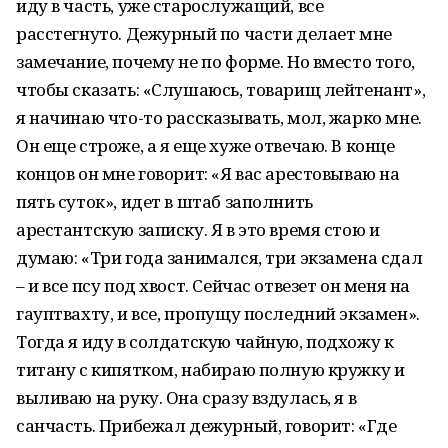
иду в часть, уже старослужащий, все
расстегнуто. Дежурный по части делает мне
замечание, почему не по форме. Но вместо того,
чтобы сказать: «Слушаюсь, товарищ лейтенант»,
я начинаю что-то рассказывать, мол, жарко мне.
Он еще строже, а я еще хуже отвечаю. В конце
концов он мне говорит: «Я вас арестовываю на
пять суток», идет в штаб заполнить
арестантскую записку. Я в это время стою и
думаю: «Три года занимался, три экзамена сдал
– и все псу под хвост. Сейчас отвезет он меня на
гауптвахту, и все, пропущу последний экзамен».
Тогда я иду в солдатскую чайную, подхожу к
титану с кипятком, набираю полную кружку и
выливаю на руку. Она сразу вздулась, я в
санчасть. Прибежал дежурный, говорит: «Где