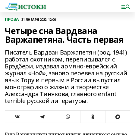
ПРОЗА
31 ЯНВАРЯ 2022, 12:00
Четыре сна Вардвана
Варжапетяна. Часть первая
Писатель Вардван Варжапетян (род. 1941)
работал охотником, переписывался с
Брэдбери, издавал армяно-еврейский
журнал «Ной», заново перевел на русский
язык Тору и первым в России выпустил
монографию о жизни и творчестве
Александра Тинякова, главного enfant
terrible русской литературы.
Еще Варжапетян пишет книги, явившиеся ему во