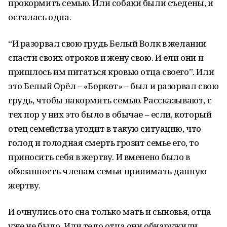
прокормить семью. Или собаки были съедены, и
осталась одна.
“И разорвал свою грудь Белый Волк в желании
спасти своих отроков и жену свою. И ели они и
пришлось им питаться кровью отца своего”. Или
это Белый Орёл – «Бөркөт» – был и разорвал свою
грудь, чтобы накормить семью. Рассказывают, с
тех пор у них это было в обычае – если, который
отец семейства угодит в такую ситуацию, что
голод и голодная смерть грозит семье его, то
приносить себя в жертву. И вменено было в
обязанность членам семьи принимать данную
жертву.
И очнулись ото сна только мать и сыновья, отца
уже не было. Или тело отца они обнаружили