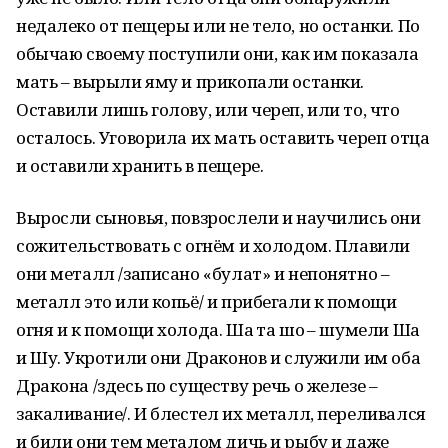
недалеко от пещеры или не тело, но останки. По
обычаю своему поступили они, как им показала
мать – вырыли яму и прикопали останки.
Оставили лишь голову, или череп, или то, что
осталось. Уговорила их мать оставить череп отца
и оставили хранить в пещере.
Выросли сыновья, повзрослели и научились они
сожительствовать с огнём и холодом. Плавили
они металл /записано «булат» и непонятно –
металл это или копьё/ и прибегали к помощи
огня и к помощи холода. Шаҡ та шоҡ – шумели Шаҡ
и Шуҡ. Укротили они Драконов и служили им оба
Дракона /здесь по существу речь о железе –
закаливание/. И блестел их металл, переливался
и били они тем металом дичь и рыбу и даже