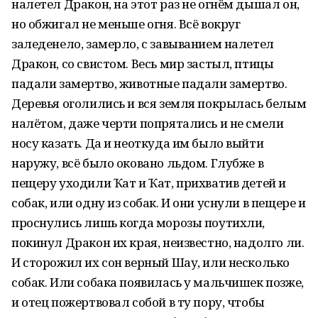
налетел Дракон, на этот раз не огнём дышал он,
но обжигал не меньше огня. Всё вокруг
заледенело, замерло, с завыванием налетел
Дракон, со свистом. Весь мир застыл, птицы
падали замертво, животные падали замертво.
Деревья оголились и вся земля покрылась белым
налётом, даже черти попрятались и не смели
носу казать. Да и неоткуда им было выйти
наружу, всё было оковано льдом. Глубже в
пещеру уходили Ҡат и Ҡат, прихватив детей и
собак, или одну из собак. И они уснули в пещере и
проснулись лишь когда морозы поутихли,
покинул Дракон их края, неизвестно, надолго ли.
И сторожил их сон верный Шау, или несколько
собак. Или собака появилась у мальчишек позже,
и отец пожертвовал собой в ту пору, чтобы