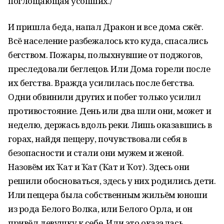
поглощающая усопших./
И пришла беда, напал Дракон и все дома сжёг.
Всё население разбежалось кто куда, спасались
бегством. Пожары, полыхнувшие от поджогов,
преследовали беглецов. Или Дома горели после
их бегства. Вражда усилилась после бегства.
Одни обвинили других и побег только усилил
противостояние. День или два шли они, может и
неделю, держась вдоль реки. Лишь оказавшись в
горах, найдя пещеру, почувствовали себя в
безопасности и стали они мужем и женой.
Назовём их Ҡат и Ҡат (Ҡат и Ҡот). Здесь они
решили обосноваться, здесь у них родились дети.
Или пещера была собственным жильём юноши
из рода Белого Волка, или Белого Орла, и он
привёл девушку к себе. Или это оказалась