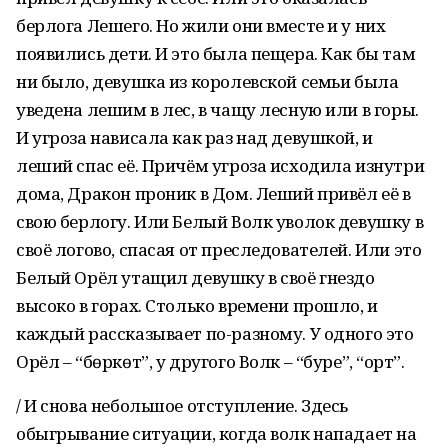
берлога Лешего. Но жили они вместе и у них
появились дети. И это была пещера. Как бы там
ни было, девушка из королевской семьи была
уведена лешим в лес, в чащу лесную или в горы.
И угроза нависала как раз над девушкой, и
леший спас её. Причём угроза исходила изнутри
дома, Дракон проник в Дом. Леший привёл её в
свою берлогу. Или Белый Волк уволок девушку в
своё логово, спасая от преследователей. Или это
Белый Орёл утащил девушку в своё гнездо
высоко в горах. Столько времени прошло, и
каждый рассказывает по-разному. У одного это
Орёл – “бөркөт”, у другого Волк – “буре”, “ҡорт”.
/ И снова небольшое отступление. Здесь
обыгрывание ситуации, когда волк нападает на