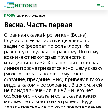
ПРОЗА
24 ЯНВАРЯ 2022, 13:00
Весна. Часть первая
Странная сказка Ирегән көн (Весна).
Случилось её записать ещё давно, по
заданию (реферат по фольклору). Из
разных уст звучала по-разному. Поэтому
возникают некоторые трудности с
инициализацией. Хотя общая сюжетная
линия просматривается ясно. Саму сказку
(можно назвать по-разному – сказ,
сказание, предание, миф) приведу в таком
виде, в каком я её сохранил. В целом, я ей
не придал значения, в ней ничего нет
особенного – сказка и есть сказка, каких
множество и много их утрачено. Буду
делать пояснения по ходу повествования.