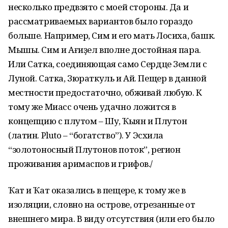
несколько предвзято с моей стороны. Да и
рассматриваемых вариантов было гораздо
больше. Например, Сим и его мать Лосиха, башк.
Мышы. Сим и Ағиҙел вполне достойная пара.
Или Сатка, соединяющая само Сердце Земли с
Луной. Сатка, Зюраткуль и Ай. Пещер в данной
местности предостаточно, обживай любую. К
тому же Миасс очень удачно ложится в
концепцию с плутом – Шуҡ, Ҡыян и Плутон
(латин. Pluto – “богатство”). У Эсхила
“золотоносный Плутонов поток”, регион
проживания аримаспов и грифов./
Ҡат и Ҡат оказались в пещере, к тому же в
изоляции, словно на острове, отрезанные от
внешнего мира. В виду отсутствия (или его было