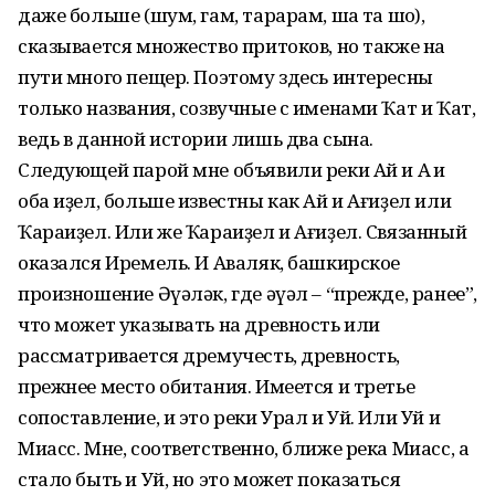
даже больше (шум, гам, тарарам, шаҡ та шоҡ),
сказывается множество притоков, но также на
пути много пещер. Поэтому здесь интересны
только названия, созвучные с именами Ҡат и Ҡат,
ведь в данной истории лишь два сына.
Следующей парой мне объявили реки Ай и Аҡ и
оба иҙел, больше известны как Ай и Ағиҙел или
Ҡараиҙел. Или же Ҡараиҙел и Ағиҙел. Связанный
оказался Иремель. И Аваляк, башкирское
произношение Әүәләк, где әүәл – “прежде, ранее”,
что может указывать на древность или
рассматривается дремучесть, древность,
прежнее место обитания. Имеется и третье
сопоставление, и это реки Урал и Уй. Или Уй и
Миасс. Мне, соответственно, ближе река Миасс, а
стало быть и Уй, но это может показаться