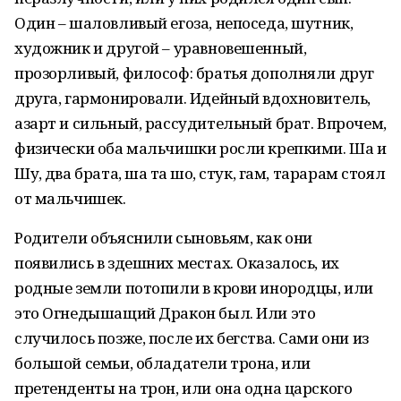
Один – шаловливый егоза, непоседа, шутник,
художник и другой – уравновешенный,
прозорливый, философ: братья дополняли друг
друга, гармонировали. Идейный вдохновитель,
азарт и сильный, рассудительный брат. Впрочем,
физически оба мальчишки росли крепкими. Шаҡ и
Шуҡ, два брата, шаҡ та шоҡ, стук, гам, тарарам стоял
от мальчишек.
Родители объяснили сыновьям, как они
появились в здешних местах. Оказалось, их
родные земли потопили в крови инородцы, или
это Огнедышащий Дракон был. Или это
случилось позже, после их бегства. Сами они из
большой семьи, обладатели трона, или
претенденты на трон, или она одна царского