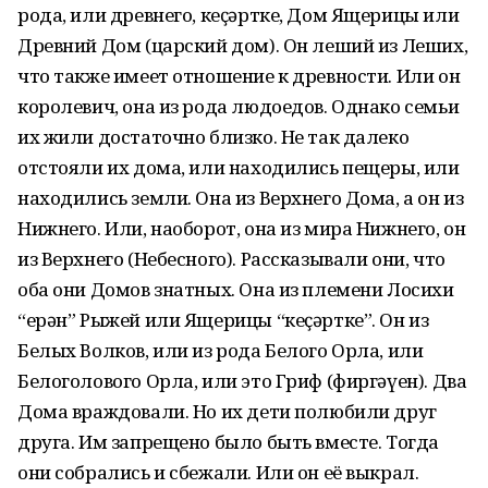
рода, или древнего, кеҫәртке, Дом Ящерицы или
Древний Дом (царский дом). Он леший из Леших,
что также имеет отношение к древности. Или он
королевич, она из рода людоедов. Однако семьи
их жили достаточно близко. Не так далеко
отстояли их дома, или находились пещеры, или
находились земли. Она из Верхнего Дома, а он из
Нижнего. Или, наоборот, она из мира Нижнего, он
из Верхнего (Небесного). Рассказывали они, что
оба они Домов знатных. Она из племени Лосихи
“ерән” Рыжей или Ящерицы “кеҫәртке”. Он из
Белых Волков, или из рода Белого Орла, или
Белоголового Орла, или это Гриф (фиргәүен). Два
Дома враждовали. Но их дети полюбили друг
друга. Им запрещено было быть вместе. Тогда
они собрались и сбежали. Или он её выкрал.