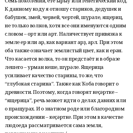
Семь поколений, ете ырыу или генетический код.
К данному коду я отношу стариков, дедушек и
бабушек, змей, червей, чертей, шүрәле, ящериц,
не только волков, хотя все они именуются одним
словом – ҡорт или ҡарт. Наличествует привязка к
земле ер или ар, как вариант арҙ, арл. При этом
ҡоба также означает землистый цвет, как и ерән.
Что касается волка, то он предстаёт и в образе
лешего – урман кеше, шүрәле. Ящерица
усиливает качество старины, то же, что
“глубокая старина”. Также как Ҡоба говорит о
древности. Поэтому, когда говорят кеҫәртке –
“ящерица”, речь может идти о делах давних или
о пращурах. И о знатном роде или благородном
происхождении – кеҫәртке. При этом в качестве
людоеда рассматривается сама земля,