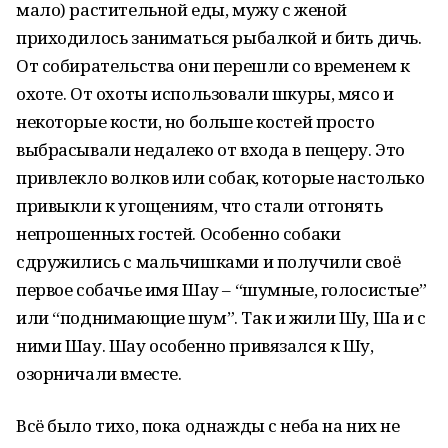
мало) растительной еды, мужу с женой
приходилось заниматься рыбалкой и бить дичь.
От собирательства они перешли со временем к
охоте. От охоты использовали шкуры, мясо и
некоторые кости, но больше костей просто
выбрасывали недалеко от входа в пещеру. Это
привлекло волков или собак, которые настолько
привыкли к угощениям, что стали отгонять
непрошенных гостей. Особенно собаки
сдружились с мальчишками и получили своё
первое собачье имя Шау – “шумные, голосистые”
или “поднимающие шум”. Так и жили Шуҡ, Шаҡ и с
ними Шау. Шау особенно привязался к Шуҡ,
озорничали вместе.
Всё было тихо, пока однажды с неба на них не