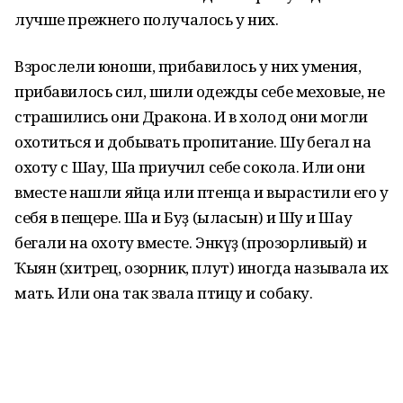
лучше прежнего получалось у них.
Взрослели юноши, прибавилось у них умения,
прибавилось сил, шили одежды себе меховые, не
страшились они Дракона. И в холод они могли
охотиться и добывать пропитание. Шуҡ бегал на
охоту с Шау, Шаҡ приучил себе сокола. Или они
вместе нашли яйца или птенца и вырастили его у
себя в пещере. Шаҡ и Буҙ (ыласын) и Шуҡ и Шау
бегали на охоту вместе. Энкүҙ (прозорливый) и
Ҡыян (хитрец, озорник, плут) иногда называла их
мать. Или она так звала птицу и собаку.