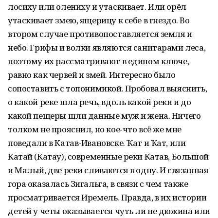
лосиху или олениху и утаскивает. Или орёл
утаскивает змею, ящерицу к себе в гнездо. Во
втором случае противопоставляется земля и
небо. Грифы и волки являются санитарами леса,
поэтому их рассматривают в едином ключе,
равно как червей и змей. Интересно было
сопоставить с топонимикой. Пробовал выяснить,
о какой реке шла речь, вдоль какой реки и до
какой пещеры шли данные муж и жена. Ничего
толком не прояснил, но кое-что всё же мне
поведали в Катав-Ивановске. Ҡат и Ҡат, или
Катай (Катау), современные реки Катав, Большой
и Малый, две реки сливаются в одну. И связанная
гора оказалась Зигальга, в связи с чем также
просматривается Иремель. Правда, в их истории
детей у четы оказывается чуть ли не дюжина или