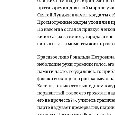
близких нам людей. В фильме шел с
противоречил дряхлой морали учите
Святой Луиджи плачет, когда ты себ
Просмотренные кадры уходили в пр
Но навсегда остался привкус легко
кинотеатра в темноту города, и впе
сильнее, в эти моменты жизнь разво
Красивое лицо Рональда Петровича,
небольшие руки, громкий голос, его
памяти часто, то удаляясь, то приб
физики восхищенно рассказывал на
Хаксли, только что вышедшем в жу
порывистый, голос его грохотал на
его не прочесть?!», учитель трагиче
парте надувает презерватив, шарик
хохочем. Помню гнев Рональда Петр