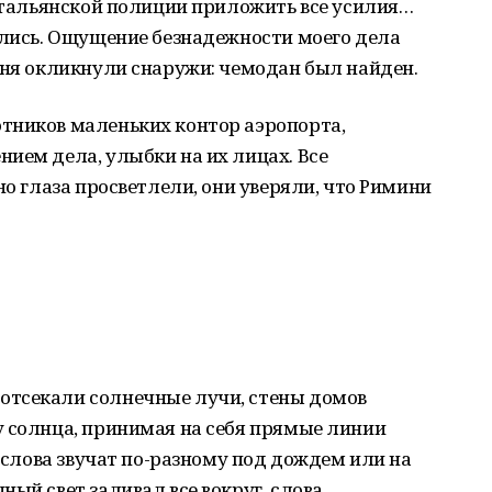
 итальянской полиции приложить все усилия…
ились. Ощущение безнадежности моего дела
еня окликнули снаружи: чемодан был найден.
тников маленьких контор аэропорта,
ием дела, улыбки на их лицах. Все
но глаза просветлели, они уверяли, что Римини
отсекали солнечные лучи, стены домов
у солнца, принимая на себя прямые линии
 «слова звучат по-разному под дождем или на
ый свет заливал все вокруг, слова