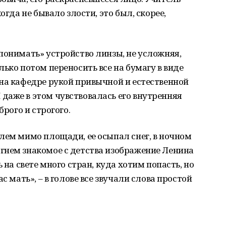
огда не бывало злости, это был, скорее,
понимать» устройство линзы, не усложняя,
ько потом переносить все на бумагу в виде
на кафедре рукой привычной и естественной
даже в этом чувствовалась его внутренняя
брого и строгого.
лем мимо площади, ее осыпал снег, в ночном
гнем знакомое с детства изображение Ленина
 на свете много стран, куда хотим попасть, но
с мать», – в голове все звучали слова простой