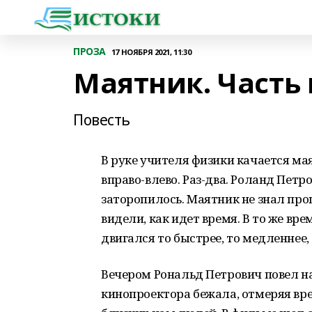
ПРОЗА
17 НОЯБРЯ 2021, 11:30
Маятник. Часть
Повесть
В руке учителя физики качается мая
вправо-влево. Раз-два. Роланд Петр
заторопилось. Маятник не знал про
видели, как идет время. В то же в
двигался то быстрее, то медленнее
Вечером Рональд Петрович повел н
кинопроектора бежала, отмеряя вре