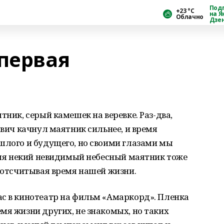
Под
+23 °С
на Я
Облачно
Дзе
 первая
тник, серый камешек на веревке. Раз-два,
ович качнул маятник сильнее, и время
шлого и будущего, но своими глазами мы
ремя некий невидимый небесный маятник тоже
, отсчитывая время нашей жизни.
ас в кинотеатр на фильм «Амаркорд». Пленка
мя жизни других, не знакомых, но таких