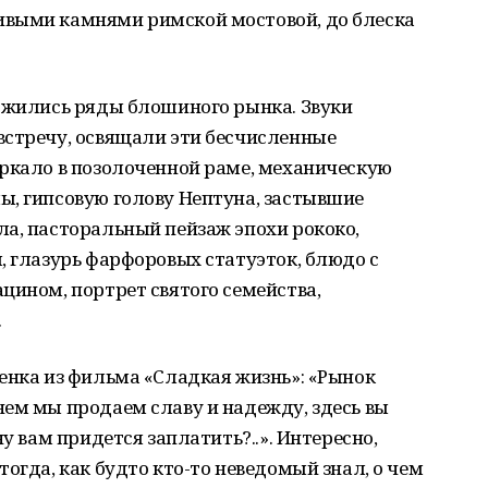
ивыми камнями римской мостовой, до блеска
ложились ряды блошиного рынка. Звуки
встречу, освящали эти бесчисленные
еркало в позолоченной раме, механическую
ы, гипсовую голову Нептуна, застывшие
а, пасторальный пейзаж эпохи рококо,
, глазурь фарфоровых статуэток, блюдо с
цином, портрет святого семейства,
.
енка из фильма «Сладкая жизнь»: «Рынок
ем мы продаем славу и надежду, здесь вы
ну вам придется заплатить?..». Интересно,
огда, как будто кто-то неведомый знал, о чем