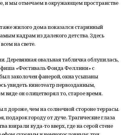
ние, и мы отмечаем в окружающем пространстве
этаже жилого дома показался старинный
самым кадрам из далекого детства. Здесь
всем на свете.
и. Деревянная овальная табличка облупилась,
 афиша «Фестиваль Фонда Феллини» с
 был заколочен фанерой, окна усыпаны
ось увидеть кинотеатр первозданным,
 виде он олицетворял то, старое время.
был дороже, чем на солнечной стороне террасы.
, подарок городу от дуче. Трагические глаза
а взирали куда-то вверх, где на серой стене
льефом суровым и немногословным: три