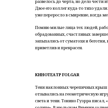
развелось до черта, но дело чести
Двое его коллег куда-то тихо удал
уже переросло в смирение, когда м
Помню милые лица тех людей, рабо
обрадованных, счастливых завершен
запыхались от суматохи и беготни, 
приветлив и прекрасен.
КИНОТЕАТР
FOLGAR
Тени наклонных черепичных крыш 
отзывались на геометрическую игр
света и тени. Тонино Гуэрра писал,
солнце». В июльском Римини солнечн