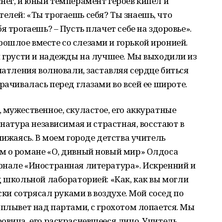
нег, и юный темперамент героев кипел и
лей: «Ты трогаешь себя? Ты знаешь, что
я трогаешь? – Пусть плачет себе на здоровье».
ошлое вместе со слезами и горькой иронией.
й грусти и надежды на лучшее. Мы выходили из
чатления волновали, заставляя сердце биться
рачивалась перед глазами во всей ее широте.
 мужественное, скуластое, его аккуратные
 натура независимая и страстная, восстают в
лижаясь. В моем городе детства учитель
м о романе «О, дивный новый мир» Олдоса
рнале «Иностранная литература». Искренний и
д школьной лабораторией: «Как, как вы могли
ски сотрясал руками в воздухе. Мой сосед по
 плывет над партами, с грохотом лопается. Мы
овича, его раскрасневшееся лицо. Учитель