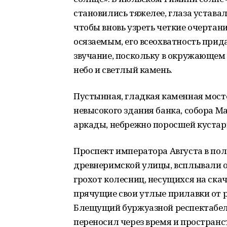
становились тяжелее, глаза уставал
чтобы вновь узреть четкие очертани
осязаемым, его всеохватность при
звучание, поскольку в окружающем 
небо и светлый камень.
Пустынная, гладкая каменная мосто
невысокого здания банка, собора 
аркады, небрежно поросшей кустар
Проспект императора Августа в пол
древнеримской улицы, всплывали о
грохот колесниц, несущихся на скач
прячущие свои утлые прилавки от 
Блещущий буржуазной респектабел
переносил через время и пространств