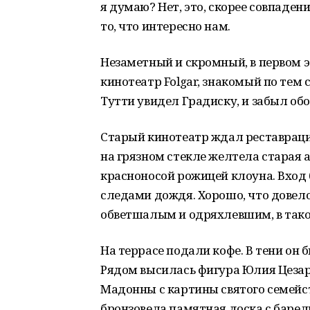
я думаю? Нет, это, скорее совпаде
то, что интересно нам.
Незаметный и скромный, в первом 
кинотеатр Folgar, знакомый по тем 
Тутти увидел Градиску, и забыл обо 
Старый кинотеатр ждал реставраци
на грязном стекле желтела старая
красноносой рожицей клоуна. Вход
следами дождя. Хорошо, что довел
обветшалым и одряхлевшим, в таком
На террасе подали кофе. В тени он 
Рядом высилась фигура Юлия Цезаря
Мадонны с картины святого семейств
бронзовела памятная доска с баре