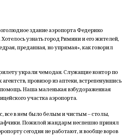
ноголюдное здание аэропорта Федерико
Хотелось узнать город Римини и его жителей,
едрая, преданная, но упрямая», как говорил
прилету украли чемодан. Служащие контор по
 агентств, провизор из аптеки, встрепенувшись
а помощь. Наша маленькая взбудораженная
ицейского участка аэропорта.
 все в нем было белым и чистым – столы,
шкафчики. Пожилой жандарм неспешно принял
эропорту сегодня не работают, и вообще воров