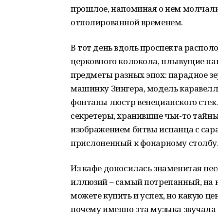
прошлое, напоминая о нем молчал
отполированной временем.
В тот день вдоль проспекта распо
церковного колокола, плывущие на
предметы разных эпох: парадное з
машинку Зингера, модель каравелл
фонтаны люстр венецианского стекл
секретеры, хранившие чьи-то тайны
изображением битвы испанца с сара
прислоненный к фонарному столбу
Из кафе доносилась знаменитая пес
иллюзий – самый потрепанный, на н
можете купить и успех, но какую це
почему именно эта музыка звучала т