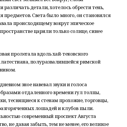
и различать детали, хотелось обрести тень,
я предметов. Света было много, он становился
давала происходящему вокруг эпическое
пространстве царили только солнце, синее
вая пролегала вдоль хай-тековского
Малатестиана, полуразвалившейся римской
ником.
дневном зное навевал звуки и голоса
бразами отдаленного времени гул толпы,
ки, теснящиеся к стенам прохожие, торговцы,
разгоряченных лошадей и клубов пыли.
ьностью современный проспект Августа
о, не давая забыть, тем не менее, его великое