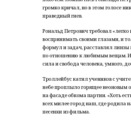
громко кричал, но в этом голосе ник
праведный гнев.
Рональд Петрович требовал «легко 
воспринимать своими глазами, и тол
формул и задач, расставлял линзы 
по отношению к любимым вещам. И 
сила и свобода человека, умного, до
Троллейбус катил учеников с учите
небе проплыло горящее неоновым о
на фасаде обкома партии. «Хоть есть
всех милее город наш, где родила на
песенки из фильма.