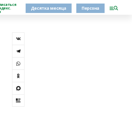
писаться
Десятка месяца
Персона
ндекс.
н