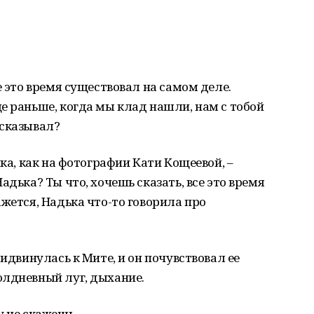
е это время существовал на самом деле.
е раньше, когда мы клад нашли, нам с тобой
ссказывал?
чка, как на фотографии Кати Кощеевой, –
адька? Ты что, хочешь сказать, все это время
жется, Надька что-то говорила про
ридвинулась к Мите, и он почувствовал ее
олдневный луг, дыхание.
у не скажешь.