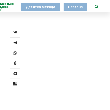
писаться
Десятка месяца
Персона
ндекс.
н