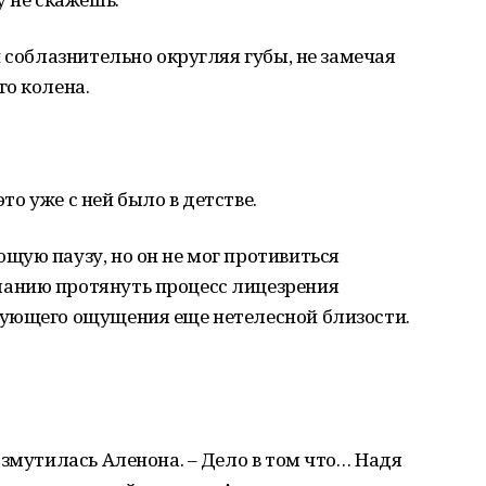
 соблазнительно округляя губы, не замечая
о колена.
это уже с ней было в детстве.
щую паузу, но он не мог противиться
анию протянуть процесс лицезрения
ующего ощущения еще нетелесной близости.
озмутилась Аленона. – Дело в том что… Надя