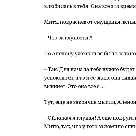
влюбилась в тебя! Она все это врем
Митя, покраснев от смущения, вспы
– Что за глупости?!
Но Аленону уже нельзя было остано
– Так. Для начала тебе нужно будет
успокоится, а то я ее знаю, она тиха
выкинет. Это она все с …
Тут, еще не закончив мысли, Аленон
– Ой, какая я глупая! А еще подруг
Митю, так, что у того заломило спин