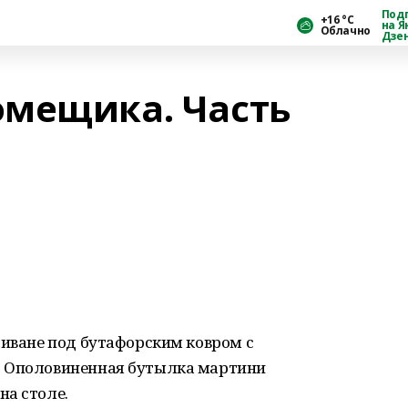
Под
+16 °С
на Я
Облачно
Дзе
омещика. Часть
диване под бутафорским ковром с
. Ополовиненная бутылка мартини
на столе.