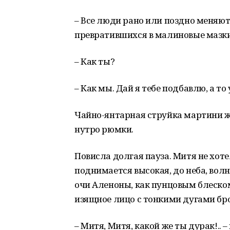
– Все люди рано или поздно меняют
превратившихся в малиновые мазки 
– Как ты?
– Как мы. Дай я тебе подбавлю, а то 
Чайно-янтарная струйка мартини 
нутро рюмки.
Повисла долгая пауза. Митя не хотел
поднимается высокая, до неба, волн
очи Аленоны, как пунцовым блеском
изящное лицо с тонкими дугами бр
– Митя, Митя, какой же ты дурак!.. 