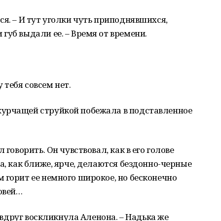
ся. – И тут уголки чуть приподнявшихся,
губ выдали ее. – Время от времени.
у тебя совсем нет.
журчащей струйкой побежала в подставленное
 говорить. Он чувствовал, как в его голове
а, как ближе, ярче, делаются бездонно-черные
 горит ее немного широкое, но бесконечно
овей…
– вдруг воскликнула Аленона. – Надька же