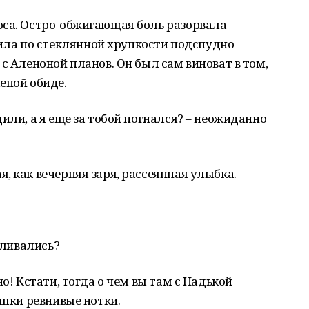
оса. Остро-обжигающая боль разорвала
а по стеклянной хрупкости подспудно
с Аленоной планов. Он был сам виноват в том,
епой обиде.
или, а я еще за тобой погнался? – неожиданно
, как вечерняя заря, рассеянная улыбка.
уливались?
о! Кстати, тогда о чем вы там с Надькой
ушки ревнивые нотки.