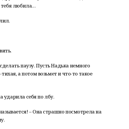
я тебя любила…
лил.
вить.
 сделать паузу. Пусть Надька немного
я-тихая, а потом возьмет и что-то такое
а ударила себя по лбу.
а называется! – Она страшно посмотрела на
у.