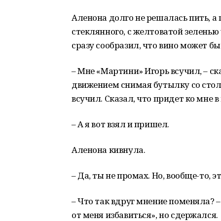
Аленона долго не решалась пить, а
стеклянного, с желтоватой зеленью 
сразу сообразил, что вино может б
– Мне «Мартини» Игорь всучил, – 
движением снимая бутылку со стола.
всучил. Сказал, что придет ко мне в 
– А я вот взял и пришел.
Аленона кивнула.
– Да, ты не промах. Но, вообще-то, эт
– Что так вдруг мнение поменяла? 
от меня избавиться», но сдержался.