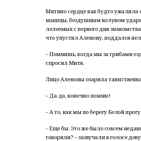
Митино сердце как будто ужалила 
мышцы, бездушным колуном ударил
лелеемых с первого дня знакомства 
что упустил Аленону, поддался нел
– Помнишь, когда мы за грибами езд
спросил Митя.
Лицо Аленоны озарила таинственная
– Да-да, конечно помню!
– А то, как мы по берегу Белой прог
– Еще бы. Это же было совсем недавн
говорили? – зазвучали в голосе дев