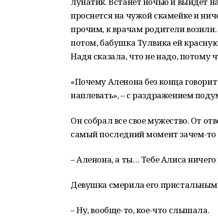
лунатик. Встанет ночью и выйдет на
проснется на чужой скамейке и ниче
прочим, к врачам родители возили. 
потом, бабушка Тулвика ей красную 
Надя сказала, что не надо, потому ч
«Почему Аленона без конца говорит о
наплевать», – с раздражением поду
Он собрал все свое мужество. От отве
самый последний момент зачем-то 
– Аленона, а ты… Тебе Алиса ничего
Девушка смерила его пристальным
– Ну, вообще-то, кое-что слышала.