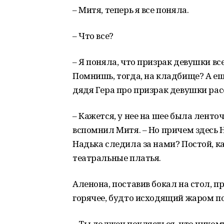
– Митя, теперь я все поняла.
– Что все?
– Я поняла, что призрак девушки вс
Помнишь, тогда, на кладбище? А ещ
дядя Гера про призрак девушки ра
– Кажется, у нее на шее была ленто
вспомнил Митя. – Но причем здесь Н
Надька следила за нами? Постой, ка
театральные платья.
Аленона, поставив бокал на стол, п
горячее, будто исходящий жаром п
– Ты должен поклясться, что ником