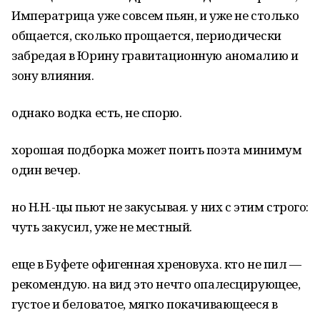
Императрица уже совсем пьян, и уже не столько
общается, сколько прощается, периодически
забредая в Юрину гравитационную аномалию и
зону влияния.
однако водка есть, не спорю.
хорошая подборка может поить поэта минимум
один вечер.
но Н.Н.-цы пьют не закусывая. у них с этим строго:
чуть закусил, уже не местный.
еще в Буфете офигенная хреновуха. кто не пил —
рекомендую. на вид это нечто опалесцирующее,
густое и беловатое, мягко покачивающееся в