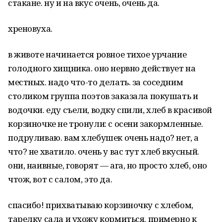
стакане. ну и на вкус очень, очень да.
хреновуха.
в животе начинается ровное тихое урчание
голодного хищника. оно нервно действует на
местных. надо что-то делать. за соседним
столиком группа поэтов заказала покушать и
водочки. еду съели, водку спили, хлеб в красивой
корзиночке не тронули: с осени закормленные.
подруливаю. вам хлебушек очень надо? нет, а
что? не хватило. очень у вас тут хлеб вкусный.
они, наивные, говорят — ага, но просто хлеб, оно
чтож, вот с салом, это да.
спасибо! прихватываю корзиночку с хлебом,
тарелку сала и ухожу кормиться. примерно к