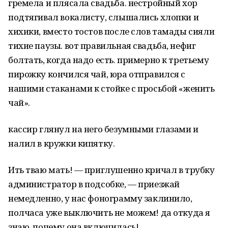
гремела и плясала свадьба. нестройный хор
подтягивал вокалисту, слышались хлопки и
хихики, вместо тостов после слов тамады сияли
тихие паузы. вот правильная свадьба, нефиг
болтать, когда надо есть. примерно к третьему
пирожку кончился чай, юра отправился с
нашими стаканами к стойке с просьбой «женить
чай».
кассир глянул на него безумными глазами и
налил в кружки кипятку.
Ить тваю мать! — приглушенно кричал в трубку
администратор в подсобке, — приезжай
немедленно, у нас фонограмму заклинило,
полчаса уже выключить не можем! да откуда я
знаю, почему она включилась!