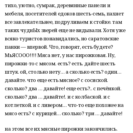
тихо, уютно, сумрак, деревянные панели и
мебеля, посетителей едоков шесть-семь, пахнет
все завлекательнее, подруливаем к стойке. там
таких чуднЫх зверей еще не видывали. Хотя уже
всяко туристов понавидались, но саратовские
панки — впервой. Что, говорят, есть будете?
МьЯСООО!!!! Мяса нет, у нас пирожковая. Ну,
пирожки-то с мясом. есть? есть. дайте шесть
штук. ой, столько нету… а сколько есть? один…
давайте. что еще есть мясное? с сосиской.
сколько? два … давайте! еще есть?.. с печёнкой.
сколько? два … давайте!. и с колбаской. и с
котлеткой. и с ливером… что-то еще похожее на
мясо есть? с курицей… сколько? три … давайте!
на этом все их мясные пирожки закончились.