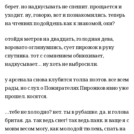
берет. но надкусывать не спешит. прощается и
уходит. ну, говорю, вот и познакомились. теперь
на чтениях подойдешь как к знакомой, оки?
отойдя метров на двадцать, голодная дева,
воровато оглянувшись, сует пирожок в руку
спутника. тот с сомнением обнюхивает,
надкусывает… ну хоть не выбросили.
у арсенала снова клубится толпа поэтов. все всем
рады, но слух о Пожирателях Пирожков явно уже
прошел. косятся.
…тебе не холодно? нет. ты в рубашке. да. и голова
бритая. да. так ведь снег! так ведь панк. и ваще я с
моим весом могу, как молодой тюлень, спать на