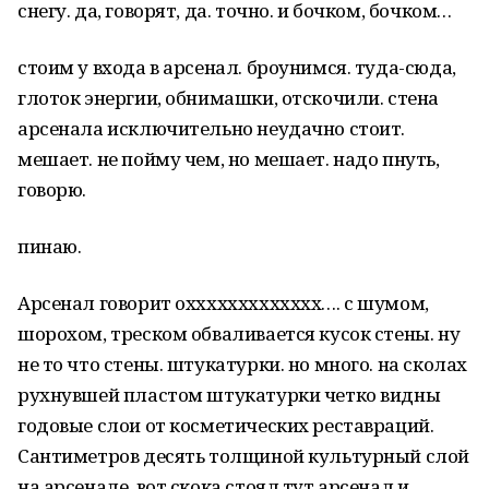
снегу. да, говорят, да. точно. и бочком, бочком…
стоим у входа в арсенал. броунимся. туда-сюда,
глоток энергии, обнимашки, отскочили. стена
арсенала исключительно неудачно стоит.
мешает. не пойму чем, но мешает. надо пнуть,
говорю.
пинаю.
Арсенал говорит оххххххххххххх…. с шумом,
шорохом, треском обваливается кусок стены. ну
не то что стены. штукатурки. но много. на сколах
рухнувшей пластом штукатурки четко видны
годовые слои от косметических реставраций.
Сантиметров десять толщиной культурный слой
на арсенале. вот скока стоял тут арсенал и