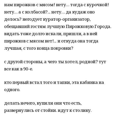
нам пирожков с мясом! нету… тогда с курочкой!
нету… а с колбасой?... нету… да кудаж оно
делось? негодует куратор-организатор,
обещавший гостям лучшую Пирожковую Города.
видать тоже долго искали, пришли, а в ней
пирожков с мясом нет!... и откуда она тогда
лучшая, с того конца покровки?
с другой стороны, а чего ты хотел, родной? тут
все как в 90-е.
кто первый встал того и тапки, эта кабинка на
одного.
делать нечего, купили они что есть,
развернулись от стойки. идут к столику.