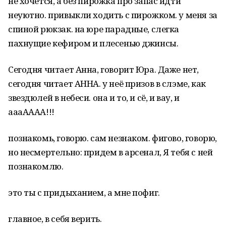
не хочется, а без пирожка про запас идти
неуютно. привыкли ходить с пирожком. у меня за
спиной рюкзак. на юре парадные, слегка
пахнущие кефиром и плесенью джинсы.
Сегодня читает Анна, говорит Юра. Даже нет,
сегодня читает АННА. у неё призов в слэме, как
звездюлей в небеси. она и то, и сё, и вау, и
аааАААА!!!
познакомь, говорю. сам незнаком. фигово, говорю,
но несмертельно: придем в арсенал, Я тебя с ней
познакомлю.
это ты с придыханием, а мне пофиг.
главное, в себя верить.