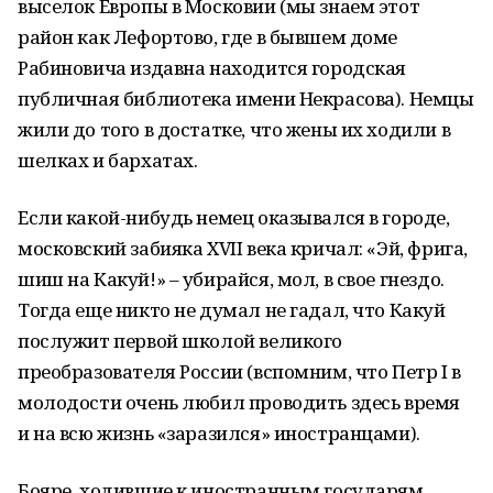
выселок Европы в Московии (мы знаем этот
район как Лефортово, где в бывшем доме
Рабиновича издавна находится городская
публичная библиотека имени Некрасова). Немцы
жили до того в достатке, что жены их ходили в
шелках и бархатах.
Если какой-нибудь немец оказывался в городе,
московский забияка XVII века кричал: «Эй, фрига,
шиш на Какуй!» – убирайся, мол, в свое гнездо.
Тогда еще никто не думал не гадал, что Какуй
послужит первой школой великого
преобразователя России (вспомним, что Петр I в
молодости очень любил проводить здесь время
и на всю жизнь «заразился» иностранцами).
Бояре, ходившие к иностранным государям,