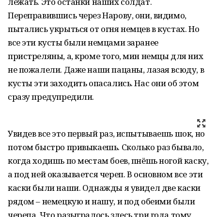
лежать. Это останки наших солдат.
Переправившись через Нарову, они, видимо,
пытались укрыться от огня немцев в кустах. Но
все эти кусты были немцами заранее
пристреляны, а, кроме того, мин немцы для них
не пожалели. Даже наши пацаны, лазая всюду, в
кусты эти заходить опасались. Нас они об этом
сразу предупредили.
Увидев все это первый раз, испытываешь шок, но
потом быстро привыкаешь. Сколько раз бывало,
когда ходишь по местам боев, пнёшь ногой каску,
а под ней оказывается череп. В основном все эти
каски были наши. Однажды я увидел две каски
рядом – немецкую и нашу, и под обеими были
черепа. Что разыгралось здесь три года тому