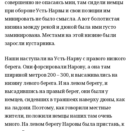
совершенно не опасаясь мин, там сидели немцы
при обороне Усть-Нарвы и свои позиции им
минировать не было смысла. А вот болотистая
низина между рекой и дюной была ими густо
заминирована. Местами на этой низине были
заросли кустарника.
Наши наступали на Усть-Нарву с правого низкого
берега. Они форсировали Нарову, а она там
шириной метров 200 – 300, и высаживались на
низину левого берега. И на левом берегу, и
высадившись на правый берег, они были у
немцев, сидевших в траншеях наверху дюны, как
на ладони. Поэтому, как говорили местные
жители, положили немцы наших там очень
много. На левом берегу Наровы была пристань, к