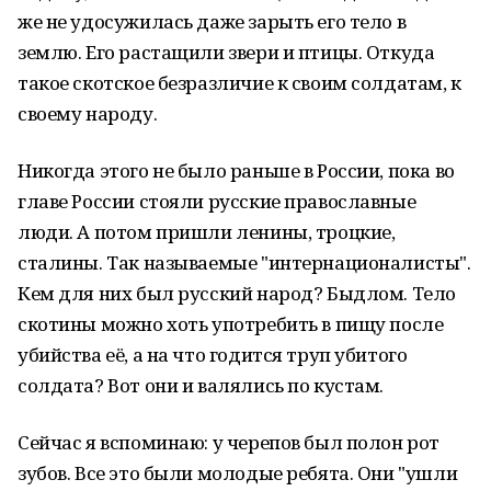
же не удосужилась даже зарыть его тело в
землю. Его растащили звери и птицы. Откуда
такое скотское безразличие к своим солдатам, к
своему народу.
Никогда этого не было раньше в России, пока во
главе России стояли русские православные
люди. А потом пришли ленины, троцкие,
сталины. Так называемые "интернационалисты".
Кем для них был русский народ? Быдлом. Тело
скотины можно хоть употребить в пищу после
убийства её, а на что годится труп убитого
солдата? Вот они и валялись по кустам.
Сейчас я вспоминаю: у черепов был полон рот
зубов. Все это были молодые ребята. Они "ушли