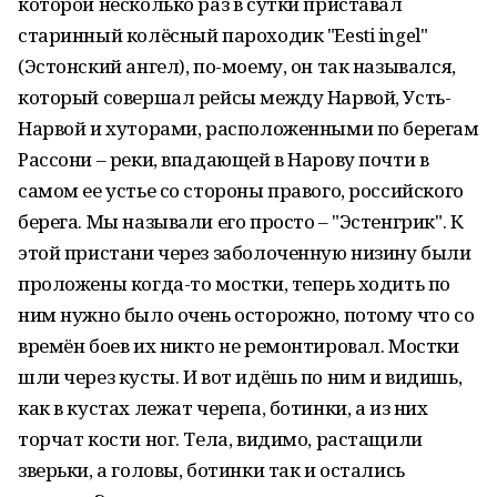
которой несколько раз в сутки приставал
старинный колёсный пароходик "Eesti ingel"
(Эстонский ангел), по-моему, он так назывался,
который совершал рейсы между Нарвой, Усть-
Нарвой и хуторами, расположенными по берегам
Рассони – реки, впадающей в Нарову почти в
самом ее устье со стороны правого, российского
берега. Мы называли его просто – "Эстенгрик". К
этой пристани через заболоченную низину были
проложены когда-то мостки, теперь ходить по
ним нужно было очень осторожно, потому что со
времён боев их никто не ремонтировал. Мостки
шли через кусты. И вот идёшь по ним и видишь,
как в кустах лежат черепа, ботинки, а из них
торчат кости ног. Тела, видимо, растащили
зверьки, а головы, ботинки так и остались