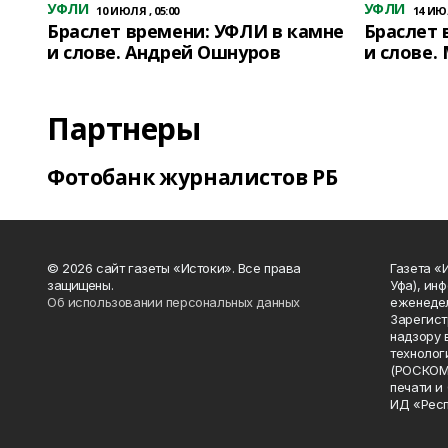
УФЛИ
УФЛИ
10 ИЮЛЯ , 05:00
14 ИЮЛ
Браслет времени: УФЛИ в камне
Браслет 
и слове. Андрей Ошнуров
и слове.
Партнеры
Фотобанк журналистов РБ
© 2026 сайт газеты «Истоки». Все права
Газета «
защищены.
Уфа), ин
Об использовании персональных данных
еженедел
Зарегист
надзору 
технолог
(РОСКОМ
печати и
ИД «Рес