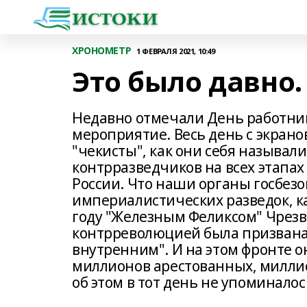
ХРОНОМЕТР
1 ФЕВРАЛЯ 2021, 10:49
Это было давно.
Недавно отмечали День работника
мероприятие. Весь день с экран
"чекисты", как они себя называл
контрразведчиков на всех этапах
России. Что наши органы госбезо
империалистических разведок, ка
году "Железным Феликсом" Чрезв
контрреволюцией была призвана 
внутренним". И на этом фронте о
миллионов арестованных, милли
об этом в тот день не упоминалос