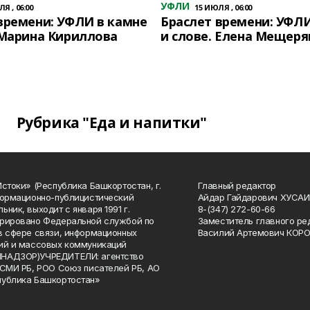
УФЛИ
Я , 06:00
15 ИЮЛЯ , 06:00
времени: УФЛИ в камне
Браслет времени: УФЛИ
 Марина Кириллова
и слове. Елена Мещеря
Рубрика "Еда и напитки"
Истоки» (Республика Башкортостан, г.
Главный редактор
формационно-публицистический
Айдар Гайдарович ХУСА
ьник, выходит с января 1991 г.
8-(347) 272-60-66
рировано Федеральной службой по
Заместитель главного ре
в сфере связи, информационных
Василий Артемович КОР
ий и массовых коммуникаций
НАДЗОР)УЧРЕДИТЕЛИ: агентство
 СМИ РБ, РОО Союз писателей РБ, АО
публика Башкортостан»