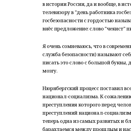
в истории России, да и вообще, в ис
телевизору в "день работника госбе
госбезопасности с гордостью называ
внёс предложение: слово "чекист" п
Я очень сомневаюсь, что в соврем
служба безопасности) называют себ
писать это слово с большой буквы,
мозгу.
Нюрнбергский процесс поставил все 
национал-социализма. К сожалению
преступления которого перед чело
преступлений национал-социализма
теперь одна из самых развитых и б
барахтаемся между прошлым и нас