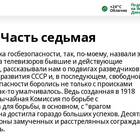
Под
+24 °С
на Я
Облачно
Дзе
 Часть седьмая
 госбезопасности, так, по-моему, назвали 
ов телевизоров бывшие и действующие
и, рассказывали нам о подвигах разведчиков
 развития СССР и, в последующем, свободно
пасности боролись не только с происками
к-то умалчивалось. Ведь созданная в 1918
ычайная Комиссия по борьбе с
для борьбы, в основном, с "врагом
на достигла гораздо больших успехов. Десят
оны замученных и расстрелянных согражда
ь.