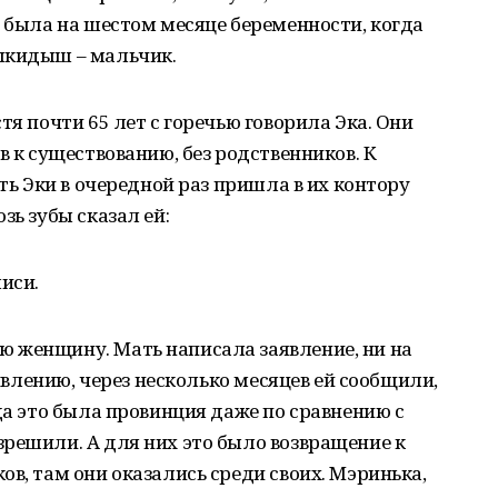
й была на шестом месяце беременности, когда
ыкидыш – мальчик.
тя почти 65 лет с горечью говорила Эка. Они
в к существованию, без родственников. К
ать Эки в очередной раз пришла в их контору
зь зубы сказал ей:
иси.
 женщину. Мать написала заявление, ни на
дивлению, через несколько месяцев ей сообщили,
да это была провинция даже по сравнению с
решили. А для них это было возвращение к
ов, там они оказались среди своих. Мэринька,