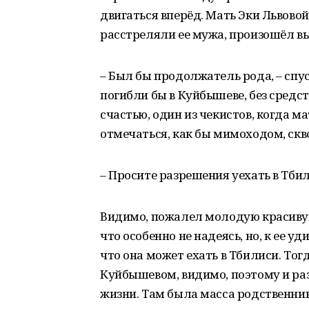
двигаться вперёд. Мать Эки Львово
расстреляли ее мужа, произошёл в
– Был бы продолжатель рода, – спус
погибли бы в Куйбышеве, без средст
счастью, один из чекистов, когда м
отмечаться, как бы мимоходом, скво
– Просите разрешения уехать в Тбил
Видимо, пожалел молодую красивую
что особенно не надеясь, но, к ее у
что она может ехать в Тбилиси. Тог
Куйбышевом, видимо, поэтому и раз
жизни. Там была масса родственник