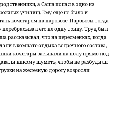
 родственники, а Саша попал в одно из
рожных училищ. Ему ещё не было и
тать кочегаром на паровозе. Паровозы тогда
ну перебрасывал его не одну тонну. Труд был
ша рассказывал, что на пересменках, когда
дали в комнате отдыха встречного состава,
чишки-кочегары засыпали на полу прямо под
давали никому шуметь, чтобы не разбудили
агрузки на железную дорогу возросли