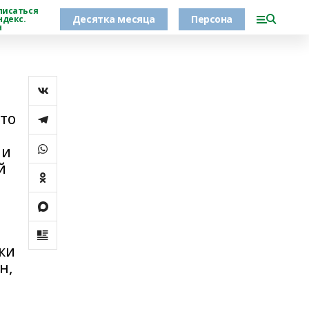
писаться
Десятка месяца
Персона
ндекс.
н
это
 и
й
ки
н,