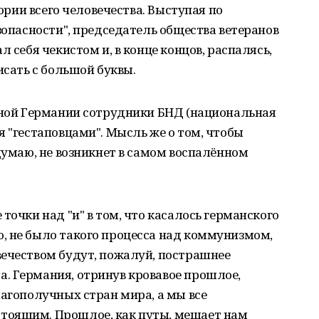
тории всего человечества. Выступая по
зопасности", председатель общества ветеранов
л себя чекистом и, в конце концов, распалясь,
исать с большой буквы.
енной Германии сотрудники БНД (национальная
я "гестаповцами". Мысль же о том, чтобы
 думаю, не возникнет в самом воспалённом
точки над "и" в том, что касалось германского
, не было такого процесса над коммунизмом,
вечеством будут, пожалуй, пострашнее
. Германия, отринув кровавое прошлое,
лагополучных стран мира, а мы все
тоящим. Прошлое, как путы, мешает нам