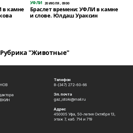
УФЛИ
20 ИЮЛЯ , 09:00
 в камне
Браслет времени: УФЛИ в камне
кова
и слове. Юлдаш Ураксин
Рубрика "Животные"
Телефон
ИНОВ
8-(347) 272-60-66
Эл. почта
дактора
gaz_istoki@mail.ru
ОВКИН
Адрес
450005 Уфа, 50-летия Октября 13,
этаж 7, каб. 714 и 719