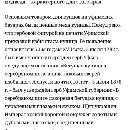
медведя, – характерного для этого края.
Основным товаром для купцов на уфимских
базарах были ценные меха куницы. Немудрено,
что гербовой фигурой на печати Уфимской
приказной избы стала куница. Её появление
относится к 50-м годам XVII века. 3 июля 1782 г.
был высочайше утверждён герб Уфы в
следующем описании: «Бегущая куница в
серебряном поле в знак таковых зверей
изобилия». А спустя почти сто лет – 5 июля 1878
г. – был утверждён герб Уфимской губернии: «В
серебряном щите лазоревая бегущая куница, с
червлеными глазами и языком. Щит украшен
Императорской короной и окружён золотыми
дубовыми листьями, соединёнными