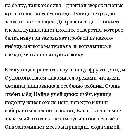
на белку, так как белка – дневной зверёк и ночью
крепко спит в своём гнезде. Кунице нетрудно
захватить её спящей. Добравшись до беличьего
гнезда, куница ищет входное отверстие, которое
белка изнутри закрывает пробкой из какого-
нибудь мягкого материала, и, ворвавшись в
гнездо, хватает спящую хозяйку.
Ест куница и растительную пищу: фрукты, ягоды.
С удовольствием лакомится орехами, ягодами
черники, шиповника и особенно рябины. Очень
любит мёд. Найдя улей диких пчёл, куница
подолгу живёт около него; нередко к улью
собирается несколько куниц. Как объяснил мне
знакомый охотник, летом куница боится пчёл.
Она запоминает место и приходит сюда зимой,