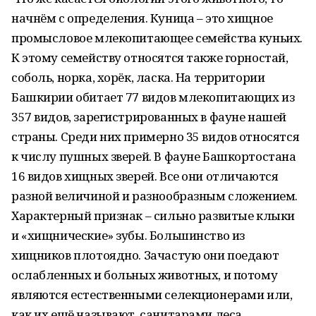
начнём с определения. Куница – это хищное
промысловое млекопитающее семейства куньих.
К этому семейству относятся также горностай,
соболь, норка, хорёк, ласка. На территории
Башкирии обитает 77 видов млекопитающих из
357 видов, зарегистрированных в фауне нашей
страны. Среди них примерно 35 видов относятся
к числу пушных зверей. В фауне Башкортостана
16 видов хищных зверей. Все они отличаются
разной величиной и разнообразным сложением.
Характерный признак – сильно развитые клыки
и «хищнические» зубы. Большинство из
хищников плотоядно. Зачастую они поедают
ослабленных и больных животных, и потому
являются естественными селекционерами или,
как их ещё называют, санитарами леса.