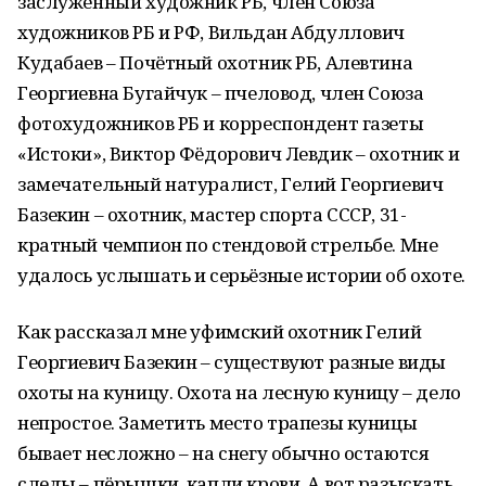
заслуженный художник РБ, член Союза
художников РБ и РФ, Вильдан Абдуллович
Кудабаев – Почётный охотник РБ, Алевтина
Георгиевна Бугайчук – пчеловод, член Союза
фотохудожников РБ и корреспондент газеты
«Истоки», Виктор Фёдорович Левдик – охотник и
замечательный натуралист, Гелий Георгиевич
Базекин – охотник, мастер спорта СССР, 31-
кратный чемпион по стендовой стрельбе. Мне
удалось услышать и серьёзные истории об охоте.
Как рассказал мне уфимский охотник Гелий
Георгиевич Базекин – существуют разные виды
охоты на куницу. Охота на лесную куницу – дело
непростое. Заметить место трапезы куницы
бывает несложно – на снегу обычно остаются
следы – пёрышки, капли крови. А вот разыскать