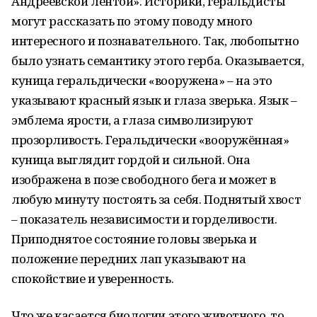
Андреевской лентой». Историки, геральдисты
могут рассказать по этому поводу много
интересного и познавательного. Так, любопытно
было узнать семантику этого герба. Оказывается,
куница геральдически «вооружена» – на это
указывают красный язык и глаза зверька. Язык –
эмблема ярости, а глаза символизируют
прозорливость. Геральдически «вооружённая»
куница выглядит гордой и сильной. Она
изображена в позе свободного бега и может в
любую минуту постоять за себя. Поднятый хвост
– показатель независимости и горделивости.
Приподнятое состояние головы зверька и
положение передних лап указывают на
спокойствие и уверенность.
Что же касается биологии этого животного, то