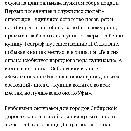
служила центральным пунктом сбора подати.
Первых поселенцев и служилых людей –
стрельцов – удивляло богатство лесов, рек и
пастбищ, что способствовало быстрому росту
промысловой охоты на пушного зверя, особенно
куницу. Географ, путешественник П. С. Паллас,
побывав в наших местах, восхищался: «Вся сия
страна изобилует изрядного рода куницами». А
видный историк Е. Зябловский в книге
«Землеописание Российской империи для всех
состояний» писал: «Куница водится во всех
местах, но лучше всего около Уфы».
Гербовыми фигурами для городов Сибирской
дороги являлись изображения промыслового
зверя – соболя, лисицы, бобра, волка, белки,