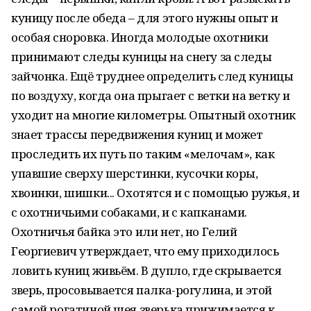
куницу после обеда – для этого нужны опыт и
особая сноровка. Иногда молодые охотники
принимают следы куницы на снегу за следы
зайчонка. Ещё труднее определить след куницы
по воздуху, когда она прыгает с ветки на ветку и
уходит на многие километры. Опытный охотник
знает трассы передвижения куниц и может
проследить их путь по таким «мелочам», как
упавшие сверху шерстинки, кусочки коры,
хвоинки, шишки... Охотятся и с помощью ружья, и
с охотничьими собаками, и с капканами.
Охотничья байка это или нет, но Гелий
Георгиевич утверждает, что ему приходилось
ловить куниц живьём. В дупло, где скрывается
зверь, просовывается палка-рогулина, и этой
самой рогатиной шея зверька прижимается к