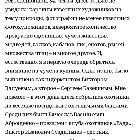
Революционной, 34. Чего я здесь только не
увидела: картины известных художников на
тему природы, фотографии не менее известных
фотохудожников, невероятное количество
прекрасно сделанных чучел животных –
медведей, волков, кабанов, лис, енотов, рысей,
множества птиц – и многое другое. И,
естественно, я в первую очередь обратила
внимание на чучела куницы. Одно из них было
выполнено таксидермистом Виктором
Валуевым, а второе – Сергеем Базекиным. Мне
повезло – в этот день здесь собрались охотники
на весёлые посиделки с охотничьими байками.
Среди них были Вячеслав Васильевич
Аброщенко – президент клуба охотников «Рада»,
Виктор Иванович Суздальцев – охотник,