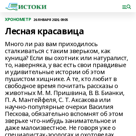
ХРОНОМЕТР
26 ЯНВАРЯ 2020, 09:05
Лесная красавица
Много ли раз вам приходилось
сталкиваться с таким зверьком, как
куница? Если вы охотник или натуралист,
то, наверняка, у вас есть свои правдивые
и удивительные истории об этом
пушистом хищнике. А те, кто любит в
свободное время почитать рассказы о
животных М. М. Пришвина, В. В. Бианки,
П. А. Мантейфеля, С. Т. Аксакова или
научно-популярные очерки Василия
Пескова, обязательно вспомнят об этом
зверьке что-нибудь занимательное и
даже малоизвестное. Не говоря уже о
специалистах-зоологах и охотоведах,