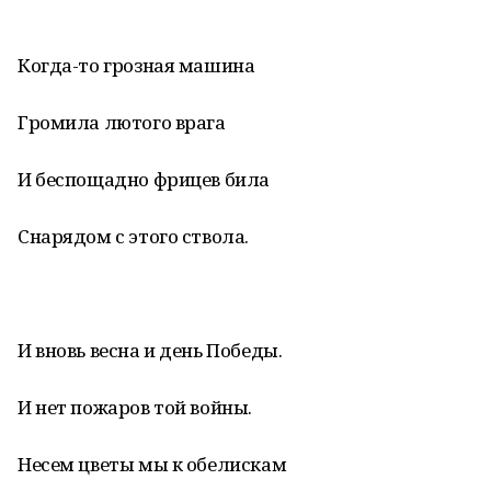
Когда-то грозная машина
Громила лютого врага
И беспощадно фрицев била
Снарядом с этого ствола.
И вновь весна и день Победы.
И нет пожаров той войны.
Несем цветы мы к обелискам