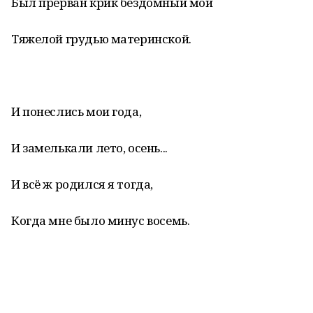
Был прерван крик бездомный мой
Тяжелой грудью материнской.
И понеслись мои года,
И замелькали лето, осень...
И всё ж родился я тогда,
Когда мне было минус восемь.