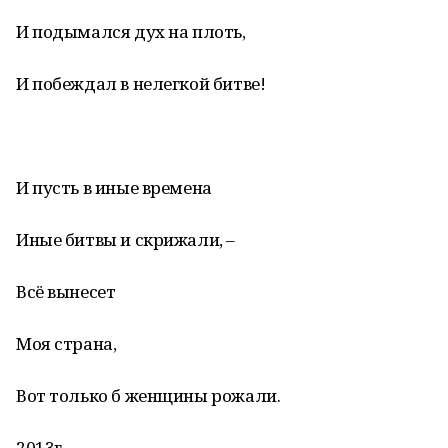
И подымался дух на плоть,
И побеждал в нелегкой битве!
И пусть в иные времена
Иные битвы и скрижали, –
Всё вынесет
Моя страна,
Вот только б женщины рожали.
2013г.