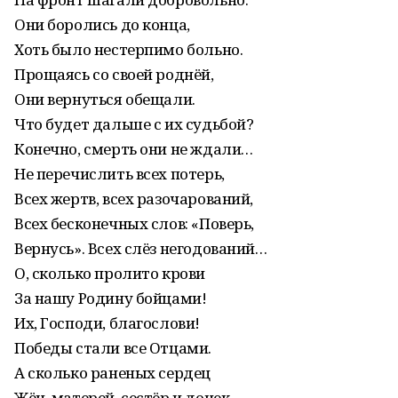
Они боролись до конца,
Хоть было нестерпимо больно.
Прощаясь со своей роднёй,
Они вернуться обещали.
Что будет дальше с их судьбой?
Конечно, смерть они не ждали…
Не перечислить всех потерь,
Всех жертв, всех разочарований,
Всех бесконечных слов: «Поверь,
Вернусь». Всех слёз негодований…
О, сколько пролито крови
За нашу Родину бойцами!
Их, Господи, благослови!
Победы стали все Отцами.
А сколько раненых сердец
Жён, матерей, сестёр и дочек…