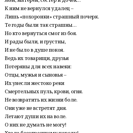
К ним не вернулся удалец –
Лишь «похоронки» страшный почерк.
Те годы были так страшны…
Но кто вернуться смог из боя.
И рады были, и грустны,
И не было в душе покоя.
Ведь их товарищи, друзья
Потеряны для всех навеки:
Отцы, мужья и сыновья –
Их унесли жестоко реки
Смертельных пуль, крови, огня.
Не возвратить их жизни боле.
Они уже не встретят дня.
Летают души их на воле.
О них не думать не могу!
Хвала бесстрашному народу!