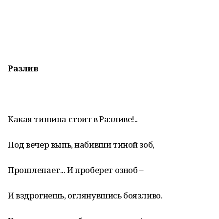
Разлив
Какая тишина стоит в Разливе!..
Под вечер выпь, набивши тиной зоб,
Прошлепает... И проберет озноб –
И вздрогнешь, оглянувшись боязливо.