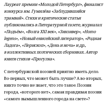
Лауреат премии «Молодой Петербург», финалист
конкурса им. Гумилёва «Заблудившийся
трамвай». Стихи и критические статьи
публиковались в Литературной газете, журналах
«Подъём», «Волга
XXI
век», «Зинзивер», »
Homo
legens
», «Новый енисейский литератор», «Родная
Ладога», «Перископ», «День и ночь» и др.,
в коллективных поэтических сборниках. Автор
книги стихов «Прогулка».
С петербуржской поэзией приятно иметь дело.
Во-первых, что может быть лучше? А во-вторых,
никто точно не знает, что это такое. Поэзия
города, «которого нет», самая правдивая поэзия
«самого вымышленного города на свете»?