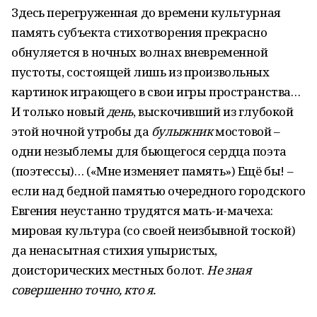
Здесь перегруженная до времени культурная
память субъекта стихотворения прекрасно
обнуляется в ночных волнах вневременной
пустоты, состоящей лишь из произвольных
картинок играющего в свои игры пространства…
И только новый
день
, выскочивший из глубокой
этой ночной утробы да
булыжник
мостовой –
одни незыблемы для бьющегося сердца поэта
(поэтессы)… («Мне изменяет память») Ещё бы! –
если над бедной памятью очередного городского
Евгения неустанно трудятся мать-и-мачеха:
мировая культура (со своей неизбывной тоской)
да ненасытная стихия упыристых,
доисторических местных болот.
Не зная
совершенно точно, кто я.