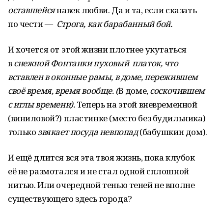
оставшейся
навек любви. Да и та, если сказать
по чести —
Строга, как барабанный бой.
И хочется от этой жизни плотнее укутаться
в
снежной Фонтанки пуховый платок, что
вставлен в оконные рамы, в доме, пережившем
своё время, время вообще. (
В доме,
соскочившем
с иглы времени).
Теперь на этой вневременной
(виниловой?) пластинке (место без будильника)
т
олько
звякает посуда невпопад
(бабушкин дом).
И ещё длится вся эта твоя жизнь, пока клубок
её не размотался и не стал одной сплошной
нитью. Или очередной тенью теней не вполне
существующего здесь города?