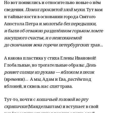
Но вот появились и относительно новые о нём
сведения.
Помол проклятой злой
муки.
Тут вам
и тайные кости в основании города Святого
Апостола Петра и
молотьба без передышки,
и были об отважно разделённом горьком ломте
насущного счастья, и о неиссякаемой
до скончания века горечи петербургских трав…
А какова пластика у стиха Елены Ивановой!
Глобальные, но трогательные образы:
День
роняет солнце из рукава — яблоком в песок
(времени)… А мы, Адам и Ева,
растём
под
яблоней, и сквозь нас
спит
трава.
Тут-то, почти с
кошачьей головой во рту
скрипачки
(Мандельштам) и вступает в свой