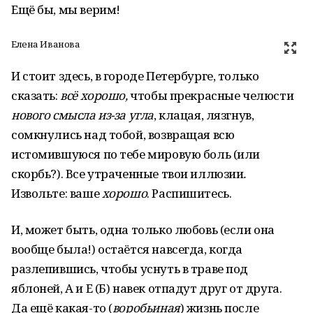
Ещё бы, мы верим!
Елена Иванова
И стоит здесь, в городе Петербурге, только
сказать:
всё хорошо,
чтобы прекрасные челюсти
нового смысла из-за угла
, клацая, лязгнув,
сомкнулись над тобой, возвращая всю
истомившуюся по тебе мировую боль (или
скорбь?). Все утраченные твои иллюзии
.
Извольте: ваше
хорошо
. Распишитесь.
И, может быть, одна только любовь (если она
вообще была!) остаётся навсегда, когда
разлепившись, чтобы уснуть в траве под
яблоней, А и Е (Б) навек отпадут друг от друга.
Да ещё какая-то (
воробьиная
) жизнь после