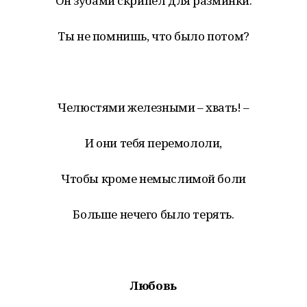
Он зубами скрипел для разминки.
Ты не помнишь, что было потом?
Челюстями железными – хвать! –
И они тебя перемололи,
Чтобы кроме немыслимой боли
Больше нечего было терять.
Любовь