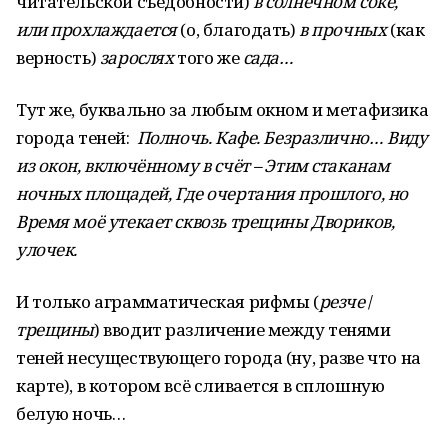
читательской съедобности)
в солнечном соке,
или прохлаждается
(о, благодать)
в прочных
(как
верность)
зарослях
того же
сада…
Тут же, буквально за любым окном и метафизика
города теней:
Полночь. Кафе. Безразлично…
Виду
из окон, включённому в счёт – Этим стаканам
ночных площадей, Где очертания прошлого, но
Время моё утекает сквозь трещины Двориков,
улочек.
И только аграмматическая рифмы (
резче
/
трещины
) вводит различение между тенями
теней несуществующего города (ну, разве что на
карте), в котором всё сливается в сплошную
белую ночь…