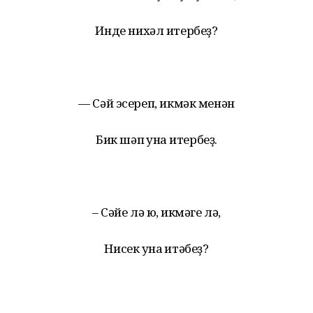
Инде нихәл итербеҙ?
— Сәй эсереп, икмәк менән
Бик шәп ҡунаҡ итербеҙ.
– Сәйе лә юҡ, икмәге лә,
Нисек ҡунаҡ итәбеҙ?