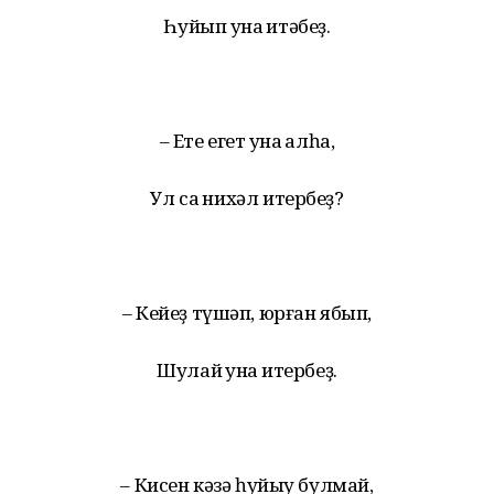
Һуйып ҡунаҡ итәбеҙ.
– Ете егет ҡуна ҡалһа,
Ул саҡ нихәл итербеҙ?
– Кейеҙ түшәп, юрған ябып,
Шулай ҡунаҡ итербеҙ.
– Кисен кәзә һуйыу булмай,