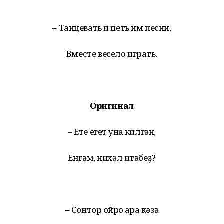
– Танцевать и петь им песни,
Вместе весело играть.
Оригинал
– Ете егет ҡунаҡ килгән,
Еңгәм, нихәл итәбеҙ?
– Сонтор ҡойроҡ ҡара кәзә