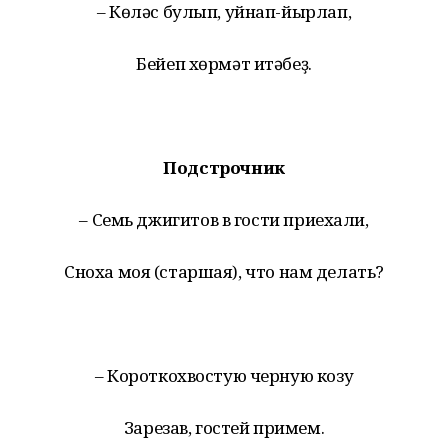
– Көләс булып, уйнап-йырлап,
Бейеп хөрмәт итәбеҙ.
Подстрочник
– Семь джигитов в гости приехали,
Сноха моя (старшая), что нам делать?
– Короткохвостую черную козу
Зарезав, гостей примем.