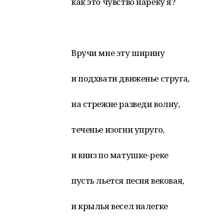
как это чувство нареку я?
Вручи мне эту ширину
и подхвати движенье струга,
на стрежне разведи волну,
теченье изогни упруго,
и вниз по матушке-реке
пусть льется песня вековая,
и крылья весел налегке