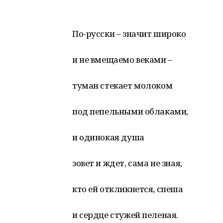
По-русски – значит широко
и не вмещаемо веками –
туман стекает молоком
под пепельными облаками,
и одинокая душа
зовет и ждет, сама не зная,
кто ей откликнется, спеша
и сердце стужей пеленая.