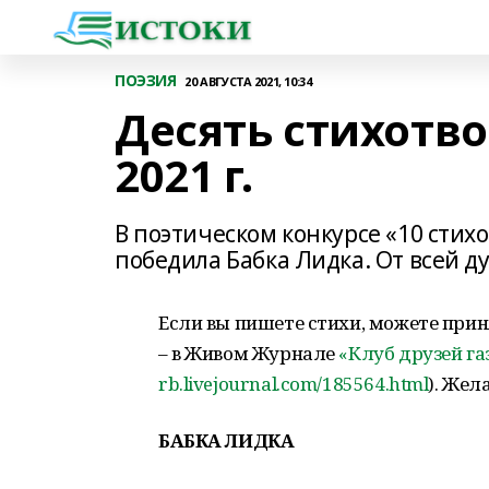
ПОЭЗИЯ
20 АВГУСТА 2021, 10:34
Десять стихотв
2021 г.
В поэтическом конкурсе «10 стих
победила Бабка Лидка. От всей д
Если вы пишете стихи, можете приня
– в Живом Журнале
«Клуб друзей га
rb.livejournal.com/185564.html
). Жел
БАБКА ЛИДКА