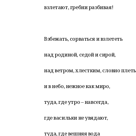
взлетают, гребни разбивая!
Взбежать, сорваться и взлететь
над родиной, седой и сирой,
над ветром, хлестким, словно плеть
и в небо, нежное как миро,
туда, где утро – навсегда,
где васильки не увядают,
туда, где вешняя вода