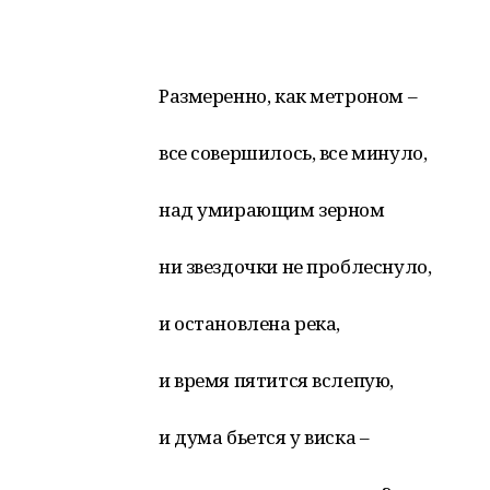
Размеренно, как метроном –
все совершилось, все минуло,
над умирающим зерном
ни звездочки не проблеснуло,
и остановлена река,
и время пятится вслепую,
и дума бьется у виска –