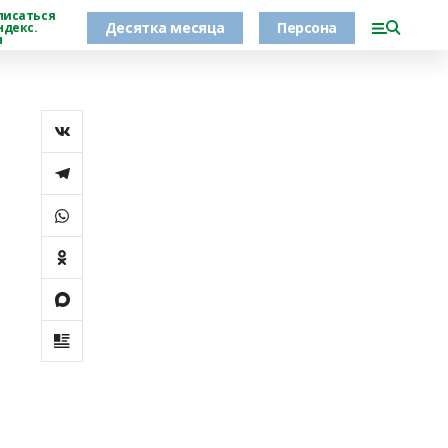
писаться
Десятка месяца
Персона
ндекс.
н