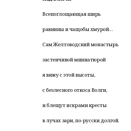
Всепоглощающая ширь
равнины и чащобы хмурой…
Сам Желтоводский монастырь
застенчивой миниатюрой
я вижу с этой высоты,
с безлесного откоса Волги,
и блещут искрами кресты
в лучах зари, по-русски долгой.