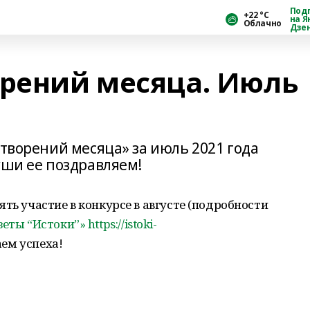
Под
+22 °С
на Я
Облачно
Дзе
орений месяца. Июль
отворений месяца» за июль 2021 года
уши ее поздравляем!
ть участие в конкурсе в августе (подробности
зеты “Истоки”»
https://istoki-
аем успеха!