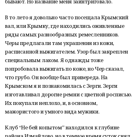
бывают. Но название меня заинтриговало.
В то лето я довольно часто посещала Крымский
вал, или Крымку, где находились оживленные
ряды самых разнообразных ремесленников.
Черы предлагали там украшения из кожи,
расписанной выжигателем. Узор был закреплен
специальным лаком. Я однажды тоже
попробовала выжигать по коже, но Чер сказал,
что грубо. Он вообще был привереда. На
Крымском я и познакомилась с Зерги. Зерги
изготавливал дорогие ремни с цветной росписью.
Их покупали неплохо, и, в основном,
мажористого и умного вида мужики.
Клуб “Не бей копытом” находился к глубине
района Измайлово, но в темное время суток сиял