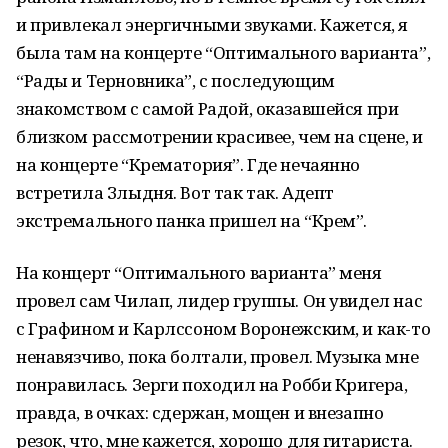
и привлекал энергичными звуками. Кажется, я
была там на концерте “Оптимального варианта”,
“Рады и Терновника”, с последующим
знакомством с самой Радой, оказавшейся при
близком рассмотрении красивее, чем на сцене, и
на концерте “Крематория”. Где нечаянно
встретила Злыдня. Вот так так. Адепт
экстремального панка пришел на “Крем”.
На концерт “Оптимального варианта” меня
провел сам Чилап, лидер группы. Он увидел нас
с Графином и Карлссоном Воронежским, и как-то
ненавязчиво, пока болтали, провел. Музыка мне
понравилась. Зерги походил на Робби Кригера,
правда, в очках: сдержан, мощен и внезапно
резок, что, мне кажется, хорошо для гитариста.