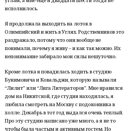
углам, а мне еще и двадцати шести тогда не
исполнилось.
Я продолжала выходить на лоток в
Олимпийский и жить в Углях. Родственников это
раздражало, потому что они вообще не
понимали, почему я живу – и как так можно. Их
непонимание забирало мои силы нешуточно.
Кроме лотка я повадилась ходить в студию
Бунимовича и Ковальджи, которую называли
“Лилит” или “Лига Литераторов”. Мне нравился
дом на Никитской, где студия находилась, я
любила смотреть на Москву с подоконника в
холле. Декабрь в тот год выдался очень теплый.
Про эту студию написано уже много, а я не то
чтобы была частым и активным гостем. Но