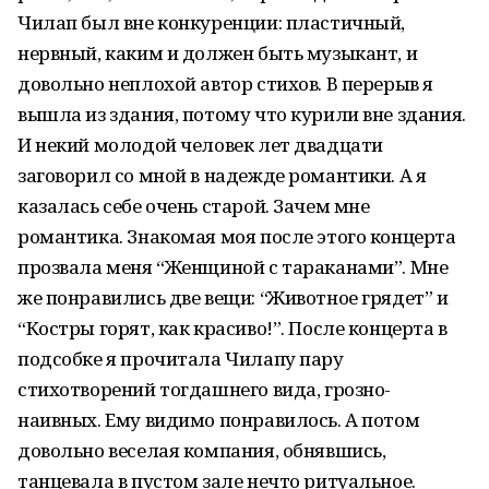
Чилап был вне конкуренции: пластичный,
нервный, каким и должен быть музыкант, и
довольно неплохой автор стихов. В перерыв я
вышла из здания, потому что курили вне здания.
И некий молодой человек лет двадцати
заговорил со мной в надежде романтики. А я
казалась себе очень старой. Зачем мне
романтика. Знакомая моя после этого концерта
прозвала меня “Женщиной с тараканами”. Мне
же понравились две вещи: “Животное грядет” и
“Костры горят, как красиво!”. После концерта в
подсобке я прочитала Чилапу пару
стихотворений тогдашнего вида, грозно-
наивных. Ему видимо понравилось. А потом
довольно веселая компания, обнявшись,
танцевала в пустом зале нечто ритуальное.