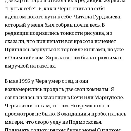
две карты таро и отвезла их в редакцию журнала
“Путь к себе”. Я, как и Черы, считала себя
адептом нового пути к себе. Читала Гурджиева,
который у меня был собран почти весь. В
редакции подивились тонкости рисунка, но
сказали, что при печати вся красота исчезнет.
Пришлось вернуться к торговле книгами, но уже
в Олимпийском. Зарплата там была сравнима с
выручкой на газетах.
В мае 1995 у Чера умер отец, и они
вознамерились продать две свои комнаты. Я
согласилась на квартиру в Сочи или Мариуполе.
Черы жили то там, то там. Но время шло, а
просмотров не было. В ожидании я проболталась
матери, что скоро уеду из Подмосковья.
Подумать только: рядом будет море! О плохом