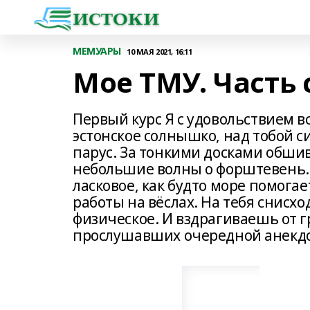
МЕМУАРЫ
10 МАЯ 2021, 16:11
Мое ТМУ. Часть
Первый курс Я с удовольствием 
эстонское солнышко, над тобой 
парус. За тонкими досками обши
небольшие волны о форштевень. 
ласковое, как будто море помога
работы на вёслах. На тебя снисх
физическое. И вздрагиваешь от г
прослушавших очередной анекдот,