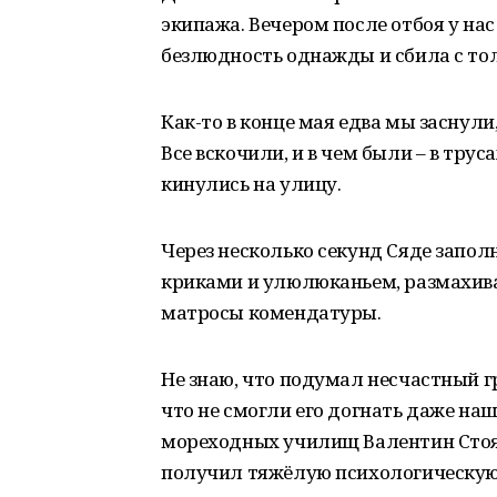
экипажа. Вечером после отбоя у нас 
безлюдность однажды и сбила с тол
Как-то в конце мая едва мы заснули
Все вскочили, и в чем были – в трус
кинулись на улицу.
Через несколько секунд Сяде запол
криками и улюлюканьем, размахивая
матросы комендатуры.
Не знаю, что подумал несчастный гр
что не смогли его догнать даже н
мореходных училищ Валентин Стоян
получил тяжёлую психологическую 