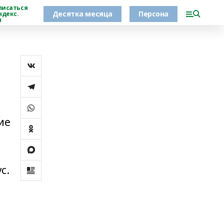
писаться
Десятка месяца
Персона
ндекс.
н
ие
с.