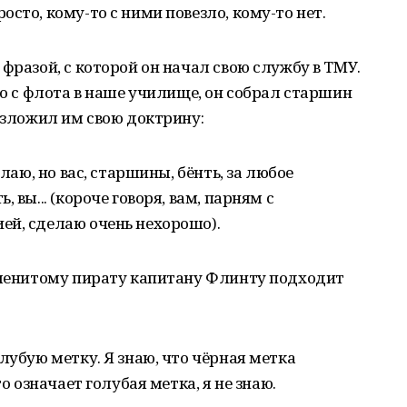
сто, кому-то с ними повезло, кому-то нет.
фразой, с которой он начал свою службу в ТМУ.
го с флота в наше училище, он собрал старшин
 изложил им свою доктрину:
елаю, но вас, старшины, бёнть, за любое
 вы... (короче говоря, вам, парням с
ей, сделаю очень нехорошо).
наменитому пирату капитану Флинту подходит
лубую метку. Я знаю, что чёрная метка
то означает голубая метка, я не знаю.