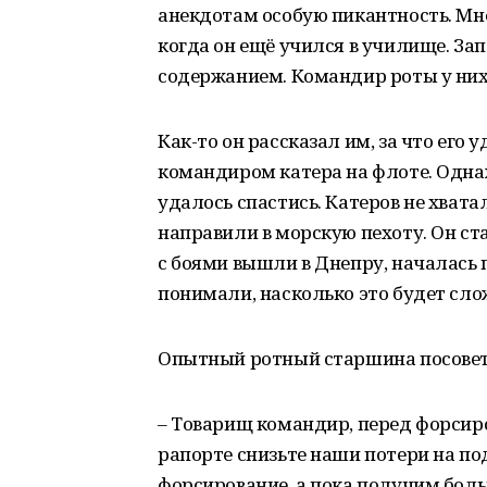
анекдотам особую пикантность. Мне
когда он ещё учился в училище. Зап
содержанием. Командир роты у них
Как-то он рассказал им, за что его 
командиром катера на флоте. Одна
удалось спастись. Катеров не хват
направили в морскую пехоту. Он ст
с боями вышли в Днепру, началась 
понимали, насколько это будет сло
Опытный ротный старшина посовет
– Товарищ командир, перед форсиро
рапорте снизьте наши потери на по
форсирование, а пока получим боль