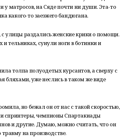
и у матросов, на Сяде почти ни души. Эта-то
ка какого-то заезжего бандюгана.
, с улицы раздались женские крики о помощи.
ах и тельниках, сунули ноги в ботинки и
нила толпа полуодетых курсантов, а сверху с
 бляхами, уже неслись в таком же виде
омила, но бежал он от нас с такой скоростью,
аши спринтеры, чемпионы Спартакиады
ов и другие. Думаю, можно считать, что он
травму на производстве.