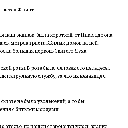
апитан Флинт...
я наш экипаж, была короткой: от Пикк, где она
лась, метров триста. Жилых домов на ней,
тояла большая церковь Святого Духа.
кой роты. В роте было человек сто пятьдесят
сли патрульную службу, за что их ненавидел
а флоте не было увольнений, а то бы
нения с битыми мордами.
то ателье, по нашей стороне тянулось здание