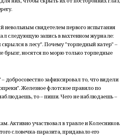
 для них, чтобы скрыть их от посторонних глаз,
регу.
ший невольным свидетелем первого испытания
лал следующую запись в вахтенном журнале:
 скрылся в лесу". Почему "торпедный катер" –
уче брызг, носятся по морю только торпедные
у" – добросовестно зафиксировал то, что видели
вопреки". Железное флотское правило по
наблюдаешь, то – пиши. Чего не наблюдаешь –
м. Активно участвовал в травле и Колесников.
ого словечка-паразита, придавало его