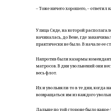
– Тоже ничего хорошего, – ответил к
Улица Сяде, на которой располагалс
начиналась, до Вене, где заканчива
практически не было. В начале ее с
Напротив были казармы комендантс
матросов. В дни увольнений они не
весь флот.
Их и увольняли-то в те дни, когда н
возвращаться им из каждого уволь
Дальше по той стороне было какое-