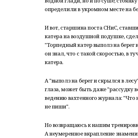
водной глади, но и по суше, стоянку
определили в укромном месте на бе
И вот, старшина поста СНиС, став
катера на воздушной подушке, сде
"Торпедный катер выполз на берег и
он знал, что с такой скоростью, в т
катера.
А "выполз на берег и скрылся в лес
глаза, может быть даже "рассудку 
ведению вахтенного журнала: "Что 
не пиши".
Но возвращаюсь к нашим тренировка
А неумеренное вкрапление знаменит