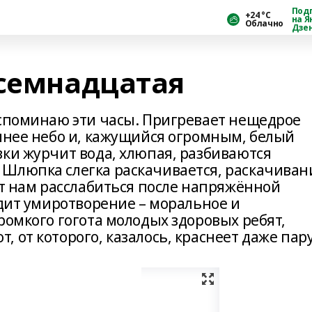
Под
+24 °С
на Я
Облачно
Дзе
 семнадцатая
вспоминаю эти часы. Пригревает нещедрое
синее небо и, кажущийся огромным, белый
вки журчит вода, хлюпая, разбиваются
Шлюпка слегка раскачивается, раскачиван
ет нам расслабиться после напряжённой
одит умиротворение – моральное и
ромкого гогота молодых здоровых ребят,
 от которого, казалось, краснеет даже пару