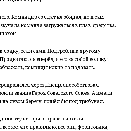
ого. Командир солдат не обидел, но и сам
звучала команда загружаться в плав. средства,
плохой.
в лодку, сели сами. Подгребли к другому
Продвигаются вперёд, и его за собой волокут.
оображать, команды какие-то подавать.
 переправился через Днепр, способствовал
воили звание Героя Советского Союза. А имели
ы на левом берегу, пошёл бы под трибунал.
дали эту историю, правильно или
все же, что правильно, все они, фронтовики,