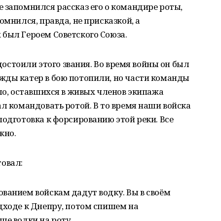
 запомнился рассказ его о командире роты,
омнился, правда, не присказкой, а
 был Героем Советского Союза.
удостоили этого звания. Во время войны он был
жды катер в бою потопили, но части команды
ало, оставшихся в живых членов экипажа
ал командовать ротой. В то время наши войска
подготовка к форсированию этой реки. Все
жно.
овал:
ванием войскам дадут водку. Вы в своём
дходе к Днепру, потом спишем на
ше водки на роту.