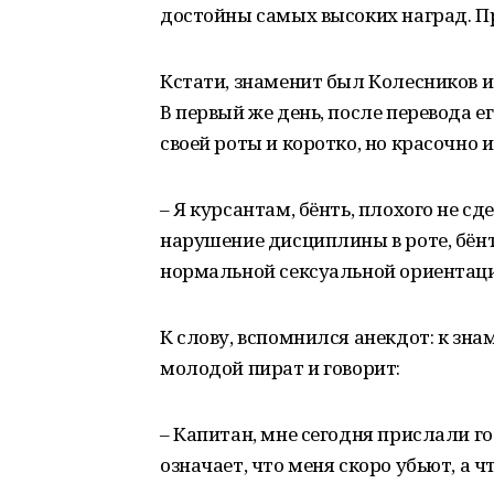
достойны самых высоких наград. Про
Кстати, знаменит был Колесников и 
В первый же день, после перевода е
своей роты и коротко, но красочно
– Я курсантам, бёнть, плохого не сд
нарушение дисциплины в роте, бёнть,
нормальной сексуальной ориентаци
К слову, вспомнился анекдот: к з
молодой пират и говорит:
– Капитан, мне сегодня прислали го
означает, что меня скоро убьют, а ч