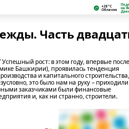
Под
+28 °С
на Я
Облачно
Дзе
ежды. Часть двадцат
Успешный рост: в этом году, впервые посл
ономике Башкирии), проявилась тенденция
оизводства и капитального строительства
зусловно, это было нам на руку – приходили
новными заказчиками были финансовые
едприятия и, как ни странно, строители.