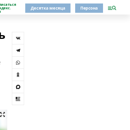
писаться
Десятка месяца
Персона
ндекс.
н
ь
е
,