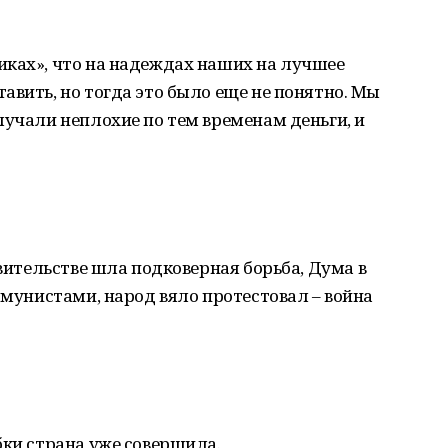
иках», что на надеждах наших на лучшее
авить, но тогда это было еще не понятно. Мы
лучали неплохие по тем временам деньги, и
авительстве шла подковерная борьба, Дума в
ммунистами, народ вяло протестовал – война
бки страна уже совершила.