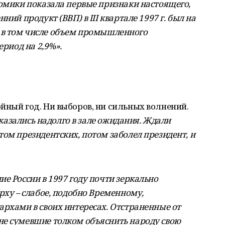
номики показала первые признаки настоящего,
ний продукт (ВВП) в III квартале 1997 г. был на
г., в том числе объем промышленного
ериод на 2,9%».
йный год. Ни выборов, ни сильных волнений.
 оказались надолго в зале ожидания. Ждали
ом президентских, потом заболел президент, и
е России в 1997 году почти зеркально
рху – слабое, подобно Временному,
архами в своих интересах. Отстраненные от
не сумевшие толком объяснить народу свою