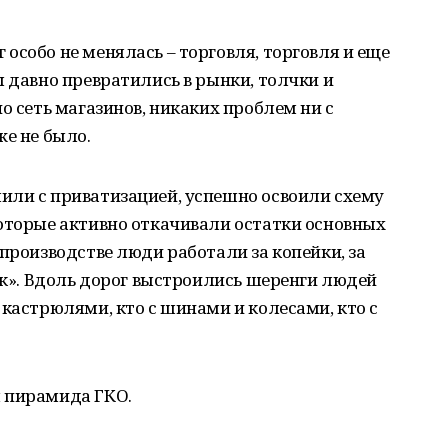
особо не менялась – торговля, торговля и еще
ы давно превратились в рынки, толчки и
о сеть магазинов, никаких проблем ни с
же не было.
или с приватизацией, успешно освоили схему
оторые активно откачивали остатки основных
 производстве люди работали за копейки, за
так». Вдоль дорог выстроились шеренги людей
 кастрюлями, кто с шинами и колесами, кто с
 пирамида ГКО.