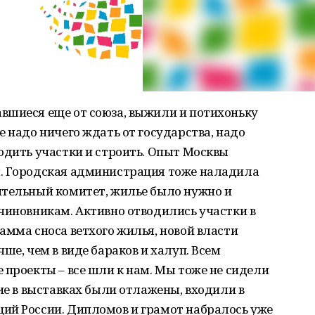
вшиеся еще от союза, выжили и потихоньку
е надо ничего ждать от государства, надо
одить участки и строить. Опыт Москвы
. Городская администрация тоже наладила
ительный комитет, жилье было нужно и
чиновникам. Активно отводились участки в
амма сноса ветхого жилья, новой власти
ше, чем в виде бараков и халуп. Всем
 проекты – все шли к нам. Мы тоже не сидели
ие в выставках были отлажены, входили в
ий России. Дипломов и грамот набралось уже