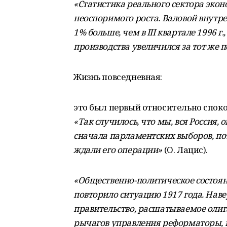
«Статистика реального сектора эко
неоспоримого роста. Валовой внутрен
1% больше, чем в III квартале 1996 
производства увеличился за тот же п
Жизнь повседневная:
это был первый относительно споко
«Так случилось, что мы, вся Россия,
сначала парламентских выборов, пот
ждали его операции»
(О. Лацис).
«Общественно-политическое состояни
повторило ситуацию 1917 года. Наве
правительство, расшатываемое олиг
рычагов управления реформаторы, 