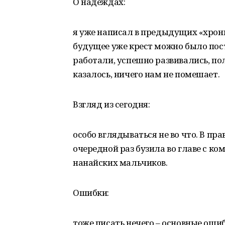
О надеждах:
я уже написал в предыдущих «хрон
будущее уже крест можно было пост
работали, успешно развивались, по
казалось, ничего нам не помешает.
Взгляд из сегодня:
особо вглядываться не во что. В пр
очередной раз бузила во главе с ко
нанайских мальчиков.
Ошибки:
тоже писать нечего – основные оши