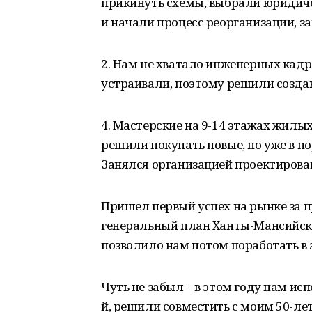
прикинуть схемы, выбрали юридиче
и начали процесс реорганизации, з
2. Нам не хватало инженерных кадро
устраивали, поэтому решили созда
4. Мастерские на 9-14 этажах жилы
решили покупать новые, но уже в н
Занялся организацией проектирова
Пришел первый успех на рынке за п
генеральный план Ханты-Мансийска в
позволило нам потом поработать в
Чуть не забыл – в этом году нам исп
й, решили совместить с моим 50-л