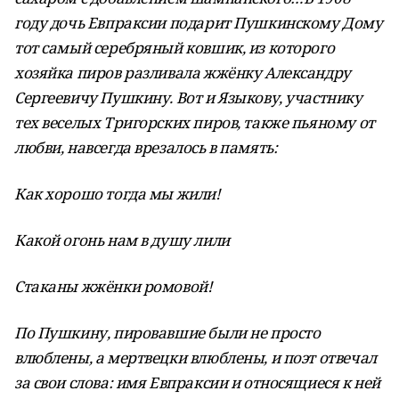
году дочь Евпраксии подарит Пушкинскому Дому
тот самый серебряный ковшик, из которого
хозяйка пиров разливала жжёнку Александру
Сергеевичу Пушкину. Вот и Языкову, участнику
тех веселых Тригорских пиров, также пьяному от
любви, навсегда врезалось в память:
Как хорошо тогда мы жили!
Какой огонь нам в душу лили
Стаканы жжёнки ромовой!
По Пушкину, пировавшие были не просто
влюблены, а мертвецки влюблены, и поэт отвечал
за свои слова: имя Евпраксии и относящиеся к ней