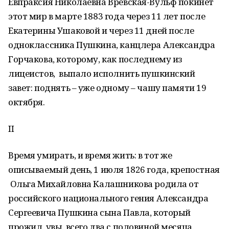
Евпраксия Николаевна Вревская-Вульф покинет
этот мир в марте 1883 года через 11 лет после
Екатерины Ушаковой и через 11 дней после
одноклассника Пушкина, канцлера Александра
Горчакова, которому, как последнему из
лицеистов, выпало исполнить пушкинский
завет: поднять – уже одному – чашу памяти 19
октября.
II
Время умирать, и время жить: в тот же
описываемый день, 1 июля 1826 года, крепостная
Ольга Михайловна Калашникова родила от
российского национального гения Александра
Сергеевича Пушкина сына Павла, который
прожил, увы, всего два с половиной месяца.