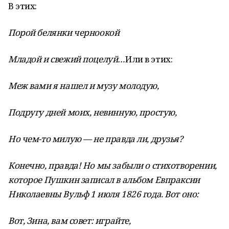
В этих:
Порой белянки черноокой
Младой и свежий поцелуй…
Или в этих:
Меж вами я нашел и музу молодую,
Подругу дней моих, невинную, простую,
Но чем-то милую — не правда ли, друзья?
Конечно, правда! Но мы забыли о стихотворении,
которое Пушкин записал в альбом Евпраксии
Николаевны Вульф 1 июля 1826 года. Вот оно:
Вот, Зина, вам совет: играйте,