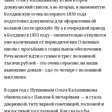
донжуанский список, а во-вторых, в знаменитую
Болдинскую осень холерного 1830 года
подготовил документы для оформления ей
вольной (
по ее просьбе
). Ну а в очередной приезд
в Болдино в 1833 году – окончательно откупился
уже наличными от периодических Ольгиных
писем с просьбами о социальном обеспечении.
Речь может идти о сумме в три с половиной
тысячи рублей – это очень серьезно, на наши
нынешние деньги – где-то четыре с половиной
миллиона.
В один год с Пушкиным Ольга Калашникова
обвенчалась с Павлом Ключарёвым –– и стала
дворянкой, титулярной советницей, госпожой и
милостивой государыней. Как сказал бы