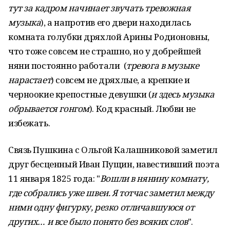
тут за кадром начинает звучать тревожная
музыка
), а напротив его двери находилась
комната голубки дряхлой Арины Родионовны,
что тоже совсем не страшно, но у добрейшей
няни постоянно работали (
тревога в музыке
нарастает
) совсем не дряхлые, а крепкие и
черноокие крепостные девушки (
и здесь музыка
обрывается гонгом
). Код красный. Любви не
избежать.
Связь Пушкина с Ольгой Калашниковой заметил
друг бесценный Иван Пущин, навестивший поэта
11 января 1825 года: "
Вошли в нянину комнату,
где собрались уже швеи. Я тотчас заметил между
ними одну фигурку, резко отличавшуюся от
других… и все было понято без всяких слов
".