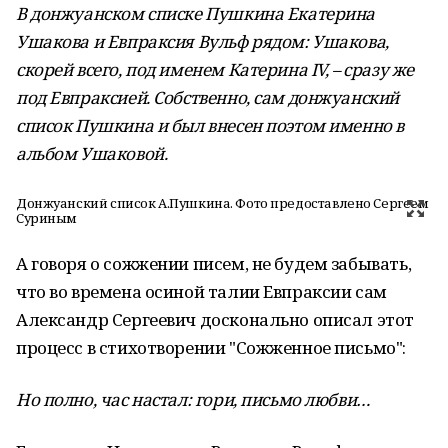
В донжуанском списке Пушкина Екатерина
Ушакова и Евпраксия Вульф рядом: Ушакова,
скорей всего, под именем Катерина IV, – сразу же
под Евпраксией. Собственно, сам донжуанский
список Пушкина и был внесен поэтом именно в
альбом Ушаковой.
Донжуанский список А.Пушкина. Фото предоставлено Сергеем
Суриным
А говоря о сожжении писем, не будем забывать,
что во времена осиной талии Евпраксии сам
Александр Сергеевич досконально описал этот
процесс в стихотворении "Сожженное письмо":
Но полно, час настал: гори, письмо любви…