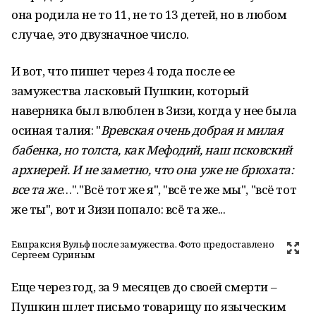
она родила не то 11, не то 13 детей, но в любом
случае, это двузначное число.
И вот, что пишет через 4 года после ее
замужества ласковый Пушкин, который
наверняка был влюблен в Зизи, когда у нее была
осиная талия: "
Вревская очень добрая и милая
бабенка, но толста, как Мефодий, наш псковский
архиерей. И не заметно, что она уже не брюхата:
все та же
…"."Всё тот же я", "всё те же мы", "всё тот
же ты", вот и Зизи попало: всё та же...
Евпраксия Вульф после замужества. Фото предоставлено
Сергеем Суриным
Еще через год, за 9 месяцев до своей смерти –
Пушкин шлет письмо товарищу по языческим