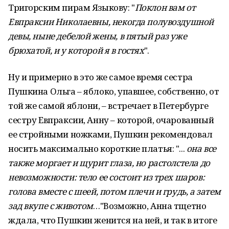
Тригорским пирам Языкову: "
Поклон вам от
Евпраксии Николаевны, некогда полувоздушной
девы, ныне дебелой жены, в пятый раз уже
брюхатой, и у которой я в гостях
".
Ну и примерно в это же самое время сестра
Пушкина Ольга – яблоко, упавшее, собственно, от
той же самой яблони, – встречает в Петербурге
сестру Евпраксии, Анну – которой, очарованный
ее стройными ножками, Пушкин рекомендовал
носить максимально короткие платья: "...
она все
также моргает и щурит глаза, но растолстела до
невозможности: тело ее состоит из трех шаров:
голова вместе с шеей, потом плечи и грудь, а затем
зад вкупе с животом
…"Возможно, Анна тщетно
ждала, что Пушкин женится на ней, и так в итоге