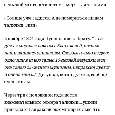
сельской местности летом – меряться талиями.
- Солнце уже садится. А не помериться ли нам
талиями, Зизи?
В ноябре 1824 года Пушкин писал брату: "...
на
днях я мерился поясом с Евпраксией, и тальи
наши нашлись одинаковы. Следовательно из двух
одно: или я имею талью 15-летней девушки, или
она талью 25-летнего мужчины. Евпраксия дуется
и очень мила
...". Девушки, когда дуются, вообще
очень милы.
Через три с половиной года после
знаменательного обмера талиями Пушкин
присылает Евпраксии экземпляр только что