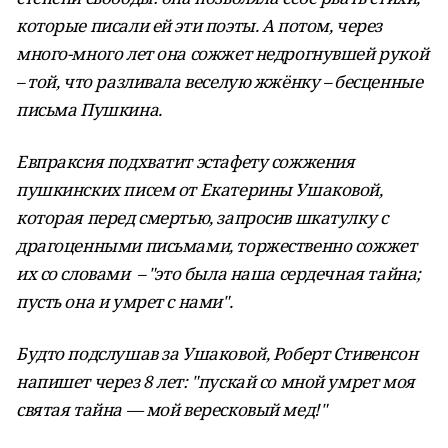
которые писали ей эти поэты. А потом, через
много-много лет она сожжет недрогнувшей рукой
– той, что разливала веселую жжёнку – бесценные
письма Пушкина.
Евпраксия подхватит эстафету сожжения
пушкинских писем от Екатерины Ушаковой,
которая перед смертью, запросив шкатулку с
драгоценными письмами, торжественно сожжет
их со словами – "это была наша сердечная тайна;
пусть она и умрет с нами".
Будто подслушав за Ушаковой, Роберт Стивенсон
напишет через 8 лет: "пускай со мной умрет моя
святая тайна — мой вересковый мед!"