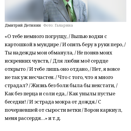
Дмитрий Детинин
Фото:
Галарина
«О тебе немного погрущу, / Выпью водки с
картошкой в мундире / И опять беру в руки перо, /
Ты надежды мои обманула, / Не поняв моих
искренних чувств, / Для любви моё сердце
открыто / И тебе лишь оно отдано, / Нет, я вовсе
не так уж несчастен. / Что с того, что я много
страдал? / Жизнь без боли была бы некстати, /
Как без перца и соли еда, / Как унылы пустые
беседки! / И эстрада мокра от дождя./ С
почерневшей от сырости ветки / Ворон каркнул,
меня рассердя…» и т.д.