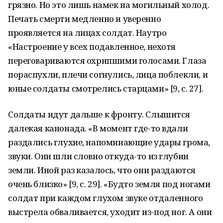
грязно. Но это лишь намек на могильный холод.
Печать смерти медленно и уверенно
проявляется на лицах солдат. Наутро
«Настроение у всех подавленное, нехотя
переговариваются охрипшими голосами. Глаза
пораспухли, плечи согнулись, лица поблекли, и
юные солдаты смотрелись старцами» [9, с. 27].
Солдаты идут дальше к фронту. Слышится
далекая канонада. «В момент где-то вдали
раздались глухие, напоминающие удары грома,
звуки. Они шли словно откуда-то из глубин
земли. Иной раз казалось, что они раздаются
очень близко» [9, с. 29]. «Будто земля под ногами
солдат при каждом глухом звуке отдаленного
выстрела обваливается, уходит из-под ног. А они