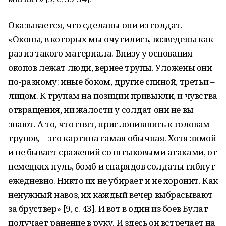
Оказывается, что сделаны они из солдат.
«Окопы, в которых мы очутились, возведены как
раз из такого материала. Внизу у основания
окопов лежат люди, вернее трупы. Уложены они
по-разному: иные боком, другие спиной, третьи –
лицом. К трупам на позиции привыкли, и чувства
отвращения, ни жалости у солдат они не вы
знают. А то, что спят, прислонившись к головам
трупов, – это картина самая обычная. Хотя зимой
и не бывает сражений со штыковыми атаками, от
немецких пуль, бомб и снарядов солдаты гибнут
ежедневно. Никто их не убирает и не хоронит. Как
ненужный навоз, их каждый вечер выбрасывают
за бруствер» [9, с. 43]. И вот в один из боев Булат
получает ранение в руку. И здесь он встречает на