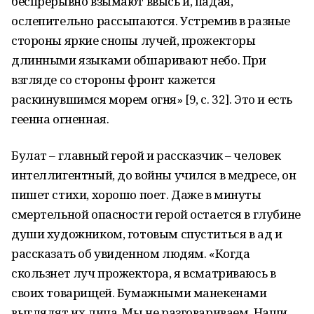
беспрерывно взымают ввысь и, падая,
ослепительно рассыпаются. Устремив в разные
стороны яркие снопы лучей, прожекторы
длинными языками обшаривают небо. При
взгляде со стороны фронт кажется
раскинувшимся морем огня» [9, с. 32]. Это и есть
геенна огненная.
Булат – главный герой и рассказчик – человек
интеллигентный, до войны учился в медресе, он
пишет стихи, хорошо поет. Даже в минуты
смертельной опасности герой остается в глубине
души художником, готовым спуститься в ад и
рассказать об увиденном людям. «Когда
скользнет луч прожектора, я всматриваюсь в
своих товарищей. Бумажными манекенами
выглядят их лица. Мы не разговариваем. Наши