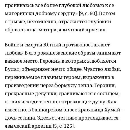
проникаюсь все более глубокой любовью к се
матерински доброму сердцу» [9, с. 60]. В этом
отрывке, несомненно, отражается глубокий
образ солнца-матери, языческий архетип.
Войне и смерти Юлтый противопоставляет
любовь. В его романе женские образы занимают
важное место. Героинь, в которых влюбляется
Булат, объединяет нечто общее. Чувство любви,
переживаемое главным героем, выраженно в
произведении через формулу тепла. Героини,
прекрасные девушки, сравниваются с солнцем,
от них исходит тепло, согревающее душу. Как
известно, в башкирском эпосе красавица Хумай –
дочь солнца. Здесь отчетливо проглядывается
языческий архетип [5, с. 126].