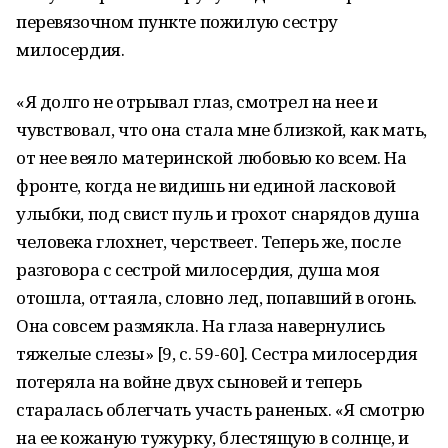
перевязочном пункте пожилую сестру
милосердия.
«Я долго не отрывал глаз, смотрел на нее и
чувствовал, что она стала мне близкой, как мать,
от нее веяло материнской любовью ко всем. На
фронте, когда не видишь ни единой ласковой
улыбки, под свист пуль и грохот снарядов душа
человека глохнет, черствеет. Теперь же, после
разговора с сестрой милосердия, душа моя
отошла, оттаяла, словно лед, попавший в огонь.
Она совсем размякла. На глаза навернулись
тяжелые слезы» [9, с. 59-60]. Сестра милосердия
потеряла на войне двух сыновей и теперь
старалась облегчать участь раненых. «Я смотрю
на ее кожаную тужурку, блестящую в солнце, и