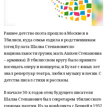
Раннее детство поэта прошло в Москве и в
Тбилиси, куда семья ездила к родственникам
(отец Булата Шалва Степанович по
национальности грузин, мать Ашхен Степановна
– армянка). В тбилисском кругу было принято
посещать оперу и концерты, и Булат с юных лет
знал репертуар театра, любил музыку и песни. С
детства писал стихи и рассказы.
В начале 30-х годов отец будущего писателя
Шалва Степанович был секретарем тбилисского
горкома партии. Из-за конфликта с Берией в 1932