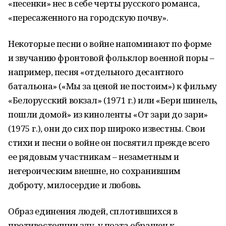
«песенки» нес в себе черты русского романса,
«пересаженного на городскую почву».
Некоторые песни о войне напоминают по форме
и звучанию фронтовой фольклор военной поры –
например, песня «отдельного десантного
батальона» («Мы за ценой не постоим») к фильму
«Белорусский вокзал» (1971 г.) или «Бери шинель,
пошли домой» из киноленты «От зари до зари»
(1975 г.), они до сих пор широко известны. Свои
стихи и песни о войне он посвятил прежде всего
ее рядовым участникам – незаметным и
негероическим внешне, но сохранившим
доброту, милосердие и любовь.
Образ единения людей, сплотившихся в
противостоянии злу, у поэта обращен к