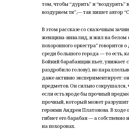
том, чтобы “дурить” и “воздурять” 
воздуряем тя”,— так пишет автор “
В этом рассказе со сказочным зачи
женщина-инвалид, и жил на белом с
похоронного оркестра" говорится о
среди большого города — то есть, к
Бойкий барабанщик пьет, унижает с
раздробило голову), но параллельн
даже активно экспериментирует: о
предметов. Он сильно сокрушался, 
если есть вроде бы прочный предме
прочный, который может разрушить 
героями Андрея Платонова. В ходе 
гибнет его барабан — а собственно 
на похоронах.