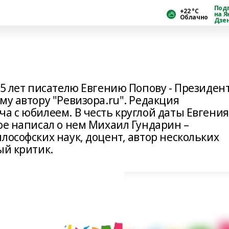
Под
+22 °С
на Я
Облачно
Дзе
75 лет писателю Евгению Попову - Президен
му автору "Ревизора.ru". Редакция
а с юбилеем. В честь круглой даты Евгения
ое написал о нем Михаил Гундарин –
лософских наук, доцент, автор нескольких
ый критик.