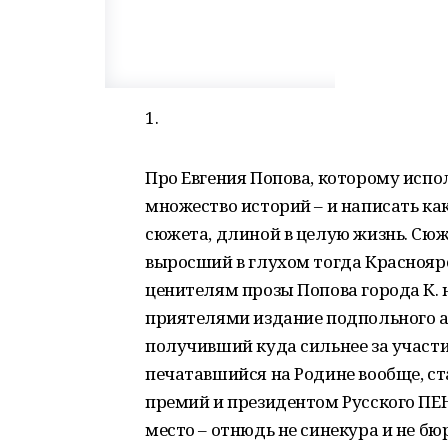
1.
Про Евгения Попова, которому испо
множество историй – и написать ка
сюжета, длиной в целую жизнь. Сюже
выросший в глухом тогда Краснояр
ценителям прозы Попова города К. на
приятелями издание подпольного ал
получивший куда сильнее за участи
печатавшийся на Родине вообще, 
премий и президентом Русского ПЕН
место – отнюдь не синекура и не б