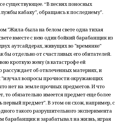
все существующее. “В песнях поносных
Службы кабаку”, обращаясь к последнему".
ном "Жила-была на белом свете одна тихая
вете вместе с нею один бойкий барабанщик из
 двух аутсайдерах, живущих во "времянке"
ак бы отдельно от счастливых его обитателей.
вою кроткую жену (в катастрофе ей
о рассуждает об отвлеченных материях, и
н "изучал вопросы прочности окружающих
что нет на земле прочных предметов. И что
т, то обязательно имеется предмет еще более
первый предмет". В этом он схож, например, с
одного такого разрушительного эксперимента
им барабанщик и зарабатывал на жизнь, играя