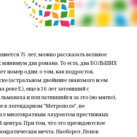
лняется 75 лет, можно рассказать великое
к минимум два романа. То есть, два БОЛЬШИХ
т номер один: о том, как подросток,
ске (астральном двойнике знакомого всем
 реке Е.), еще в 16 лет затеявший с
ьманаха и поплатившийся за это (но мягко),
е в легендарном "Метрополе", не
стал многократным лауреатом престижных
-центра. При том, что это президентское
юрократическая мечта. Наоборот, Попов