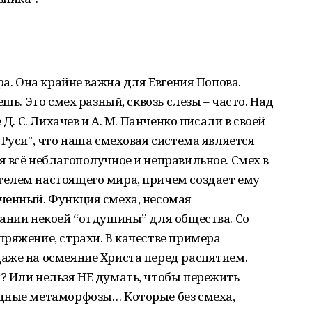
ра. Она крайне важна для Евгения Попова.
шь. Это смех разный, сквозь слезы – часто. Над
 Д. С. Лихачев и А. М. Панченко писали в своей
 Руси", что наша смеховая система является
 всё неблагополучное и неправильное. Смех в
елем настоящего мира, причем создает ему
ченный. Функция смеха, несомая
ании некоей “отдушины” для общества. Со
ряжение, страхи. В качестве примера
аже на осмеяние Христа перед распятием.
? Или нельзя НЕ думать, чтобы пережить
дные метаморфозы… Которые без смеха,