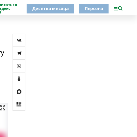
писаться
Десятка месяца
Персона
ндекс.
н
ту