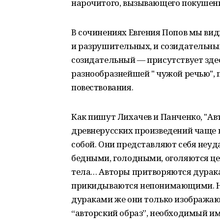
нарочитого, вызывающего покушения
В сочинениях Евгения Попов мы вид
и разрушительных, и созидательны
созидательный — присутствует здес
разнообразнейшей " чужой речью"
повествования.
Как пишут Лихачев и Панченко, "Авт
древнерусских произведений чаще 
собой. Они представляют себя неу
бедными, голодными, оголяются це
тела… Авторы притворяются дурака
прикидываются непонимающими. На
дураками же они только изображают
“авторский образ”, необходимый им 