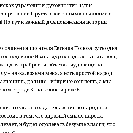
оисках утраченной духовности". Тут и
 сопряжении Пруста с казенными печалями о
н! Но тут и важный для понимания истории
се сочинения писателя Евгения Попова суть одна
к госчудовище Ивана-дурака одолеть пыталось,
такан для храбрости, объехал чудовище на
лу – на-ка, возьми меня, я есть простой народ
назначишь, дальше Сибири не сошлешь, а мы
сном городе К. на великой реке Е.
й писатель, он создатель истинно народной
состоит в том, что здравый смысл народа
левает, и будет одолевать безумие власти, что
ника".