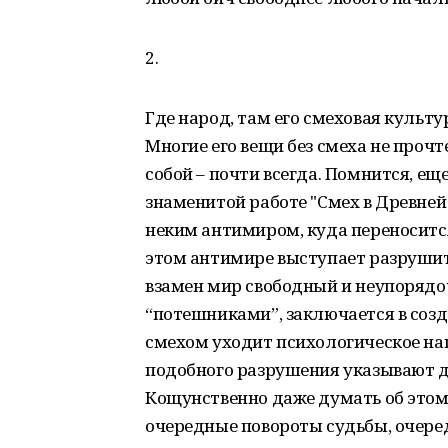
2.
Где народ, там его смеховая культу
Многие его вещи без смеха не прочте
собой – почти всегда. Помнится, еще
знаменитой работе "Смех в Древней
неким антимиром, куда переносится
этом антимире выступает разрушит
взамен мир свободный и неупорядо
“потешниками”, заключается в созд
смехом уходит психологическое нап
подобного разрушения указывают д
Кощунственно даже думать об этом
очередные повороты судьбы, очере