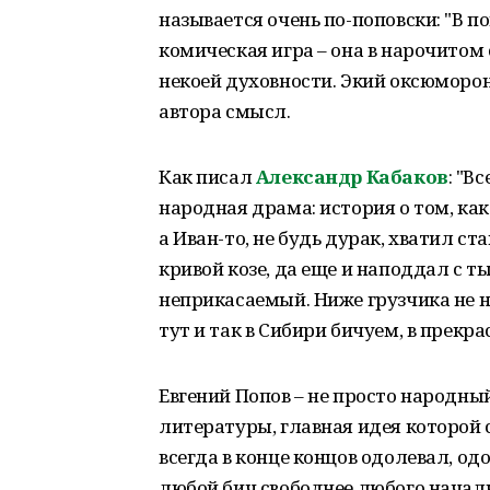
называется очень по-поповски: "В п
комическая игра – она в нарочитом
некоей духовности. Экий оксюморо
автора смысл.
Как писал
Александр Кабаков
: "В
народная драма: история о том, ка
а Иван-то, не будь дурак, хватил с
кривой козе, да еще и наподдал с ты
неприкасаемый. Ниже грузчика не 
тут и так в Сибири бичуем, в прекра
Евгений Попов – не просто народны
литературы, главная идея которой 
всегда в конце концов одолевал, одо
любой бич свободнее любого началь