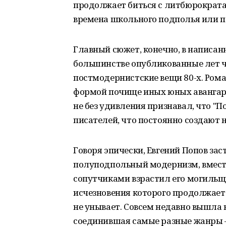
продолжает биться с литбюрократа
времена школьного подполья или поз
Главный сюжет, конечно, в написан
большинстве опубликованные лет че
постмодернистские вещи 80-х. Ром
формой почище иных юных авангард
не без удивления признавал, что "
писателей, что постоянно создают 
Говоря эпически, Евгений Попов за
полуподпольный модернизм, вмест
сопутчиками взрастил его могильщ
исчезновения которого продолжает 
не унывает. Совсем недавно вышла н
соединившая самые разные жанры – 