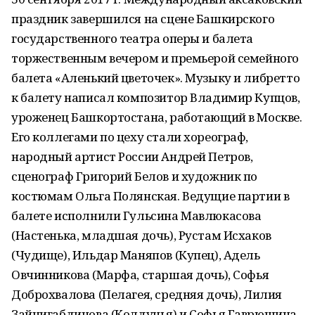
праздник завершился на сцене Башкирского
государственного театра оперы и балета
торжественным вечером и премьерой семейного
балета «Аленький цветочек». Музыку и либретто
к балету написал композитор Владимир Купцов,
уроженец Башкортостана, работающий в Москве.
Его коллегами по цеху стали хореограф,
народный артист России Андрей Петров,
сценограф Григорий Белов и художник по
костюмам Ольга Полянская. Ведущие партии в
балете исполнили Гульсина Мавлюкасова
(Настенька, младшая дочь), Рустам Исхаков
(Чудище), Ильдар Маняпов (Купец), Адель
Овчинникова (Марфа, старшая дочь), Софья
Доброхвалова (Пелагея, средняя дочь), Лилия
Зайнигабдинова (Колдунья) и Софья Гаврюшина