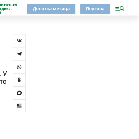
писаться
Десятка месяца
Персона
ндекс.
н
. У
то