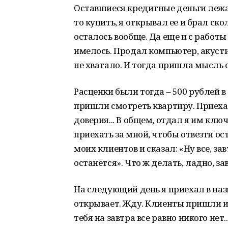
Оставшиеся кредитные деньги лежал
то купить, я открывал ее и брал ско
осталось вообще. Да еще и с работы
имелось. Продал компьютер, акустик
не хватало. И тогда пришла мысль 
Расценки были тогда – 500 рублей в
пришли смотреть квартиру. Приехал
доверия... В общем, отдал я им клю
приехать за мной, чтобы отвезти ос
моих клиентов и сказал: «Ну все, за
останется». Что ж делать, ладно, з
На следующий день я приехал в назн
открывает. Жду. Клиенты пришли из 
тебя на завтра все равно никого нет