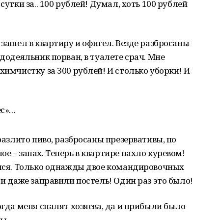
сутки за.. 100 рублей! Думал, хоть 100 рублей
 зашел в квартиру и офигел. Везде разбросаны
ододеяльник порван, в туалете срач. Мне
химчистку за 300 рублей! И столько уборки! И
ес»…
 разлито пиво, разбросаны презервативы, по
е – запах. Теперь в квартире пахло куревом!
ался. Только однажды двое командировочных
 и даже заправили постель! Один раз это было!
огда меня спалят хозяева, да и прибыли было
ры.