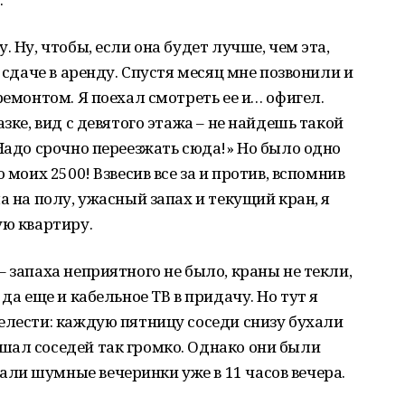
. Ну, чтобы, если она будет лучше, чем эта,
 сдаче в аренду. Спустя месяц мне позвонили и
ремонтом. Я поехал смотреть ее и… офигел.
зке, вид с девятого этажа – не найдешь такой
 Надо срочно переезжать сюда!» Но было одно
 моих 2500! Взвесив все за и против, вспомнив
а на полу, ужасный запах и текущий кран, я
ую квартиру.
 запаха неприятного не было, краны не текли,
да еще и кабельное ТВ в придачу. Но тут я
елести: каждую пятницу соседи снизу бухали
шал соседей так громко. Однако они были
ли шумные вечеринки уже в 11 часов вечера.