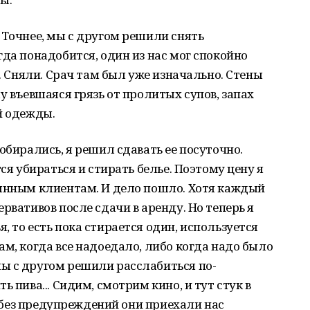
 Точнее, мы с другом решили снять
гда понадобится, один из нас мог спокойно
т. Сняли. Срач там был уже изначально. Стены
у въевшаяся грязь от пролитых супов, запах
й одежды.
обирались, я решил сдавать ее посуточно.
ся убираться и стирать белье. Поэтому цену я
оянным клиентам. И дело пошло. Хотя каждый
рвативов после сдачи в аренду. Но теперь я
 то есть пока стирается один, используется
ам, когда все надоедало, либо когда надо было
ы с другом решили расслабиться по-
 пива... Сидим, смотрим кино, и тут стук в
к, без предупреждений они приехали нас