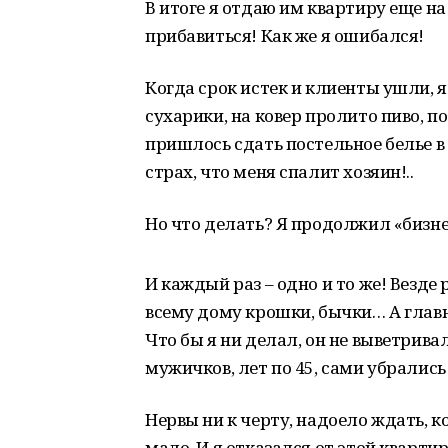
В итоге я отдаю им квартиру еще на 
прибавиться! Как же я ошибался!
Когда срок истек и клиенты ушли, я
сухарики, на ковер пролито пиво, п
пришлось сдать постельное белье в 
страх, что меня спалит хозяин!..
Но что делать? Я продолжил «бизн
И каждый раз – одно и то же! Везде
всему дому крошки, бычки… А главно
Что бы я ни делал, он не выветрив
мужичков, лет по 45, сами убрались
Нервы ни к черту, надоело ждать, к
мало. И я отказался от этой кварти