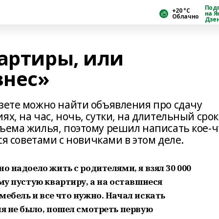
Под
+20 °С
на Я
Облачно
Дзе
вартиры, или
знес»
азете можно найти объявления про сдачу
х, на час, ночь, сутки, на длительный срок
съема жилья, поэтому решил написать кое-ч
ься советами с новичками в этом деле.
но надоело жить с родителями, я взял
30 000
иму пустую квартиру, а на оставшиеся
мебель и все что нужно. Начал искать
ня не было, пошел смотреть первую