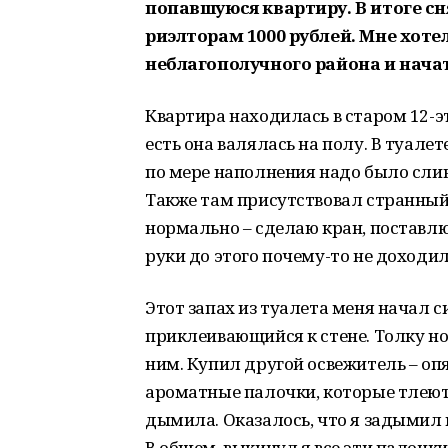
попавшуюся квартиру. В итоге сня
риэлторам 1000 рублей. Мне хоте
неблагополучного района и нача
Квартира находилась в старом 12-э
есть она валялась на полу. В туалет
по мере наполнения надо было слива
Также там присутствовал странный 
нормально – сделаю кран, поставлю
руки до этого почему-то не доходил
Этот запах из туалета меня начал с
приклеивающийся к стене. Толку но
ним. Купил другой освежитель – оп
ароматные палочки, которые тлеют
дымила. Оказалось, что я задымил 
В общем, выкинул я все эти палочки