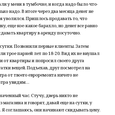
и у меня в тумбочке, и когда надо было что-
лько надо. В итоге через два месяца денег не
 я уволился. Пришлось продавать то, что
у, еще кое-какое барахло, но денег все равно
сдавать квартиру в аренду посуточно.
 сутки. Позвонили первые клиенты. Затем
и трое парней лет по 18-20. Вид их не внушал
чи от квартиры и попросил своего друга
татки вещей. Подъехав, друг посмотрел на
втра от твоего евроремонта ничего не
автра увидим…
аченный час. Стучу, дверь никто не
магазина и говорят, давай еще на сутки, у
... Я соглашаюсь, они начинают скидывать цену.