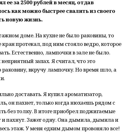
л ее за 2500 рублей в месяц, отдав
лось как можно быстрее свалить из своего
ть новую жизнь.
тажном доме. На кухне не было раковины, то
е кран протекал, под ним стояло ведро, которое
ть. Естественно, лампочки в зале не было.
неприятный запах. Я считал, что это
 раковину, вкручу лампочку. Но время шло, а
и.
ильно доставать. Я купил ароматизатор,
ль, он пахнет, только когда нюхаешь рядом с
ять без толку. В итоге приобрел поджигаемые
 и пахнут. Зажег одну. Она дымила, дымила и
весь этаж. У меня едким дымом провоняло все!
.