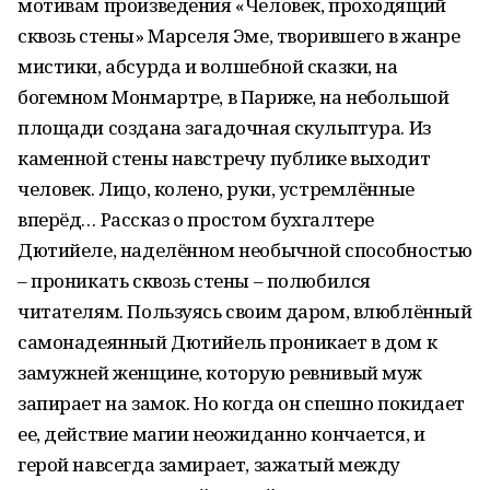
мотивам произведения «Человек, проходящий
сквозь стены» Марселя Эме, творившего в жанре
мистики, абсурда и волшебной сказки, на
богемном Монмартре, в Париже, на небольшой
площади создана загадочная скульптура. Из
каменной стены навстречу публике выходит
человек. Лицо, колено, руки, устремлённые
вперёд… Рассказ о простом бухгалтере
Дютийеле, наделённом необычной способностью
– проникать сквозь стены – полюбился
читателям. Пользуясь своим даром, влюблённый
самонадеянный Дютийель проникает в дом к
замужней женщине, которую ревнивый муж
запирает на замок. Но когда он спешно покидает
ее, действие магии неожиданно кончается, и
герой навсегда замирает, зажатый между