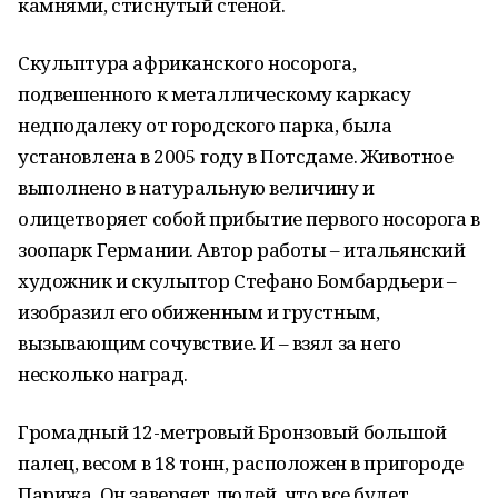
камнями, стиснутый стеной.
Скульптура африканского носорога,
подвешенного к металлическому каркасу
недподалеку от городского парка, была
установлена в 2005 году в Потсдаме. Животное
выполнено в натуральную величину и
олицетворяет собой прибытие первого носорога в
зоопарк Германии. Автор работы – итальянский
художник и скульптор Стефано Бомбардьери –
изобразил его обиженным и грустным,
вызывающим сочувствие. И – взял за него
несколько наград.
Громадный 12-метровый Бронзовый большой
палец, весом в 18 тонн, расположен в пригороде
Парижа. Он заверяет людей, что все будет