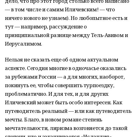
дело, что про этот город столько всего написано
— в том числе и самим Иличевским! — что
ничего нового не узнаем). Но любопытное есть и
тут — например, рассуждение о
принципиальной разнице между Тель-Авивом и
Иерусалимом.
Нельзя не сказать еще об одном актуальном
аспекте. Сегодня многие в одночасье оказались
за рубежами России — а для многих, наоборот,
покинуть ее, чтобы совершить турпоездку,
проблематично. И для тех, и для других
Иличевский может быть особо интересен. Как
путеводитель реальный — или как путеводитель
мечты. Благо, в новом романе степень
мечтательности, лиризма возгоняется до такой
степени, что и заканчивается «Исландия»