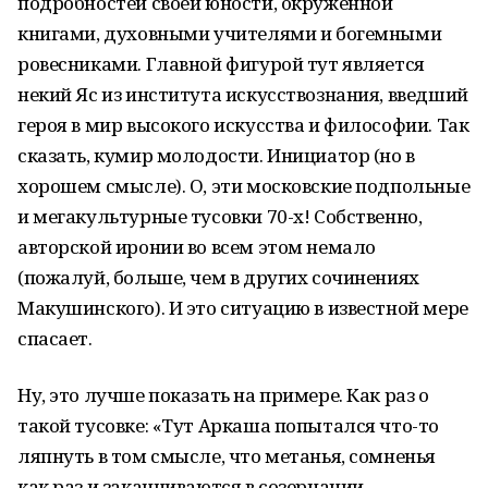
подробностей своей юности, окруженной
книгами, духовными учителями и богемными
ровесниками. Главной фигурой тут является
некий Яс из института искусствознания, введший
героя в мир высокого искусства и философии. Так
сказать, кумир молодости. Инициатор (но в
хорошем смысле). О, эти московские подпольные
и мегакультурные тусовки 70-х! Собственно,
авторской иронии во всем этом немало
(пожалуй, больше, чем в других сочинениях
Макушинского). И это ситуацию в известной мере
спасает.
Ну, это лучше показать на примере. Как раз о
такой тусовке: «Тут Аркаша попытался что-то
ляпнуть в том смысле, что метанья, сомненья
как раз и заканчиваются в созерцании