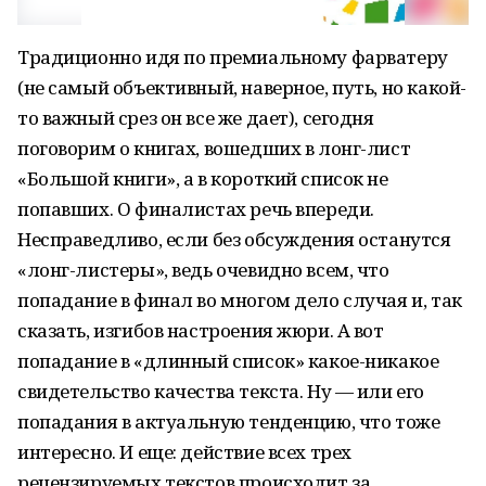
Традиционно идя по премиальному фарватеру
(не самый объективный, наверное, путь, но какой-
то важный срез он все же дает), сегодня
поговорим о книгах, вошедших в лонг-лист
«Большой книги», а в короткий список не
попавших. О финалистах речь впереди.
Несправедливо, если без обсуждения останутся
«лонг-листеры», ведь очевидно всем, что
попадание в финал во многом дело случая и, так
сказать, изгибов настроения жюри. А вот
попадание в «длинный список» какое-никакое
свидетельство качества текста. Ну — или его
попадания в актуальную тенденцию, что тоже
интересно. И еще: действие всех трех
рецензируемых текстов происходит за