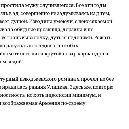
е простила мужу случившегося. Все эти годы
нь в ад, совершенно не задумываясь над тем,
твеет душой. Изводила умеючи, с неиссякаемой
ывала обидные прозвища, дерзила и не
 устроив выволочку, дуться неделями. Рожать
но разузнав у соседки о способах
йком от него пила крутой отвар кориандра и
ом водой".
урный извод женского романа я прочел не без
е нравилась ранняя Улицкая. Здесь же, повторю
ностность, но хоть идеологии минимум, и
 и воображаемая Армения по-своему