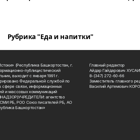
Рубрика "Еда и напитки"
Истоки» (Республика Башкортостан, г.
Главный редактор
формационно-публицистический
Айдар Гайдарович ХУСА
ьник, выходит с января 1991 г.
8-(347) 272-60-66
рировано Федеральной службой по
Заместитель главного ре
в сфере связи, информационных
Василий Артемович КОР
ий и массовых коммуникаций
НАДЗОР)УЧРЕДИТЕЛИ: агентство
 СМИ РБ, РОО Союз писателей РБ, АО
публика Башкортостан»