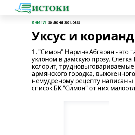
КНИГИ
30 ИЮНЯ 2021, 06:18
Уксус и корианд
1. "Симон" Наринэ Абгарян - это
уклоном в дамскую прозу. Слегка
колорит, трудновыговариваемые 
армянского городка, выжженного 
немудреному рецепту написаны в
список БК "Симон" от них малоот