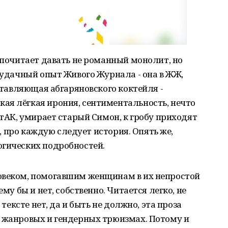
едпочитает давать не романный монолит, но
е удачный опыт Живого Журнала - она в ЖЖ,
оставляющая абгаряновского коктейля -
ая лёгкая ирония, сентиментальность, нечто
ИтАК, умирает старый Симон, к гробу приходят
ге, про каждую следует история. Опять же,
огических подробностей.
овеком, помогавшим женщинам в их непростой
ему бы и нет, собственно. Читается легко, не
 тексте нет, да и быть не должно, эта проза
, жанровых и гендерных трюизмах. Потому и