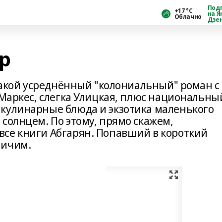
Под
+17 °С
на Я
Облачно
Дзе
р
 такой усреднённый "колониальный" роман с
 Маркес, слегка Улицкая, плюс национальны
кулинарные блюда и экзотика маленького
солнцем. По этому, прямо скажем,
се книги Абгарян. Попавший в короткий
личим.