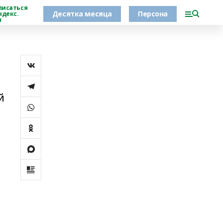
писаться
Десятка месяца
Персона
ндекс.
н
й