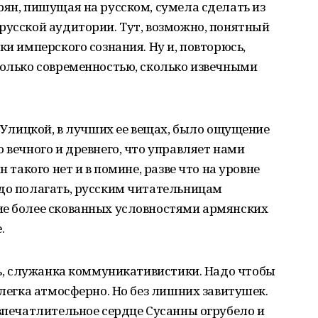
рян, пишущая на русском, сумела сделать из
русской аудитории. Тут, возможно, понятный
ки имперского сознания. Ну и, повторюсь,
только современностью, сколько извечными
у Улицкой, в лучших ее вещах, было ощущение
 вечного и древнего, что управляет нами
н такого нет и в помине, разве что на уровне
адо полагать, русским читательницам
ие более скованных условностями армянских
.
ать, служанка коммуникативистики. Надо чтобы
слегка атмосферно. Но без лишних завитушек.
 впечатлительное сердце Сусанны огрубело и