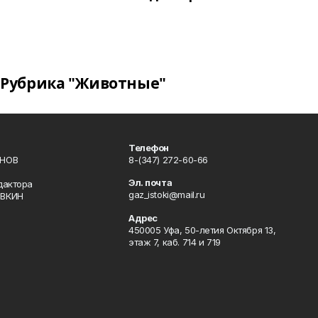
Рубрика "Животные"
Телефон
ИНОВ
8-(347) 272-60-66
Эл. почта
дактора
gaz_istoki@mail.ru
ОВКИН
Адрес
450005 Уфа, 50-летия Октября 13,
этаж 7, каб. 714 и 719