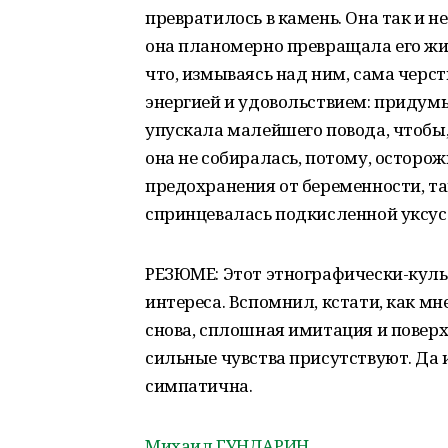
превратилось в камень. Она так и н
она планомерно превращала его жиз
что, измываясь над ним, сама черс
энергией и удовольствием: придум
упускала малейшего повода, чтобы,
она не собиралась, потому, осторож
предохранения от беременности, та
спринцевалась подкисленной уксус
РЕЗЮМЕ: Этот этнографически-культ
интереса. Вспомнил, кстати, как мн
снова, сплошная имитация и поверх
сильные чувства присутствуют. Да
симпатична.
Михаил ГУНДАРИН