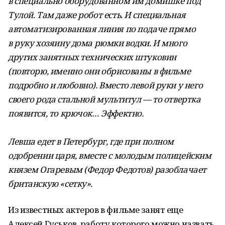
в специально оборудованном им домишке под
Тулой. Там даже робот есть. И специальная
автоматизированная линия по подаче прямо
в руку хозяину дома рюмки водки. И много
других занятных технических штуковин
(повторю, именно они обрисованы в фильме
подробно и любовно). Вместо левой руки у него
своего рода стальной мультитул — то отвертка
появится, то крючок… Эффектно.
Левша едет в Петербург, где при полном
одобрении царя, вместе с молодым полицейским
князем Огаревым (Федор Федотов) разоблачает
британскую «сетку».
Из известных актеров в фильме занят еще
Алексей Гуськов, работу которого можно назвать